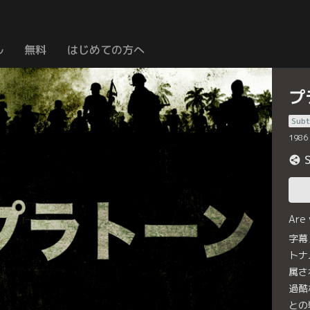
ル
無料
はじめての方へ
プ
Subt
1986
Are
字幕
トナ
属さ
過酷
との