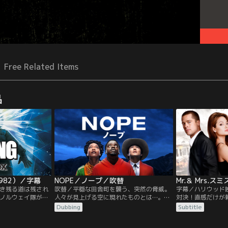
Free Related Items
品
982）／字幕
NOPE／ノープ／吹替
Mr.＆ Mrs.ス
き残る道は残され
吹替／平穏な田舎町を襲う、突然の脅威。
字幕／ハリウッド
ノルウェイ隊が
人々が見上げる空に現れたものとは…。最
対決！直感だけが頼
を切り出した後で、
悪の奇跡がやってくる。亡き父から、牧場
ス”にブラッド・
Dubbing
Subtitle
その原因となっ
を受け継いだOJは、父の事故死をいまだに
る暗殺エージェント“
変えて、今度はアメ
信じられずにいた。飛行機部品落下による
ェリーナ・ジョリ