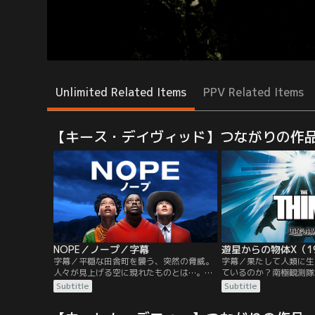
Unlimited Related Items
PPV Related Items
【キース・デイヴィッド】つながりの作
NOPE／ノープ／字幕
遊星からの物体X（1
字幕／平穏な田舎町を襲う、突然の脅威。
字幕／果たして人類に生
人々が見上げる空に現れたものとは…。最
ているのか？南極観測隊
悪の奇跡がやってくる。亡き父から、牧場
UFO落下地点で氷の魂
Subtitle
Subtitle
を受け継いだOJは、父の事故死をいまだに
ノルウェー基地が全滅。
信じられずにいた。飛行機部品落下による
た“何か”は、犬に姿を