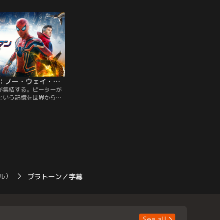
初共演！恋に戦闘に火花
リカ南極観測隊に潜り込む。“何か”は次々
ップスター
スタイリッシュアクショ
に姿を変え、隊員たちは次第に互いを信じ
を散らす大
られなくなる……。
ン！
スパイダーマン：ノー・ウェイ・ホーム／吹替
が集結する。ピーターが
という記憶を世界から消
呪文を唱えたドクター・
結果、このユニバース
、グリーン・ゴブリン、
ドマン、リザードといっ
寄せてしまう。マルチバ
となってしまい、次々と
襲い掛かるヴィランた
ル）
プラトーン／字幕
See all