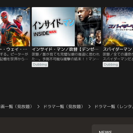
む。“何か”は次々
衝突死とされているのだが、そんな“最悪の
ップスター同士が
次第に互いを信じ
奇跡”が起こり得るのだろうか？何より、
を散らす大ヒット
OJはこの事故の際に一瞬目にした飛行物体
ン！
を忘れられずにいた。
スパイダーマン：ノー・ウェイ・ホーム／字幕
インサイド・マン／吹替【デンゼル・ワシントン＋クライブ・オーウェン】【スパイク・リー監督】
する。ピーターが
吹替／誰が見ても完璧な銀行強盗に思われ
吹替／全ての運命
記憶を世界から消
た…。予測不可能な衝撃の結末！！マンハ
スパイダーマンだ
唱えたドクター・
ッタンの銀行で強盗事件が発生！頭脳明晰
すために、危険な
Dubbing
Dubbing
このユニバース
な犯人グループのリーダー、ダルトンは人
ストレンジ。その
ーン・ゴブリン、
質全員に自分達と同じ格好をさせ捜査を撹
に、ドック・オク
、リザードといっ
乱する。交渉の糸口が見つからず当惑する
エレクトロ、サン
しまう。マルチバ
捜査官フレイジャー。前代見聞の“完全犯
た強敵たちを呼び
てしまい、次々と
罪”の謎とは…！？
ースが現実のもの
かるヴィランた
スパイダーマンに
ち。
洋画一覧（見放題）
ドラマ一覧（見放題）
ドラマ一覧（レンタ
NEWS