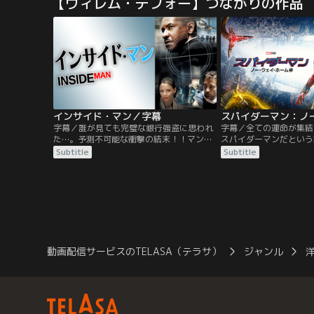
【ウィレム・デフォー】つながりの作品
衝突死とされているのだが、そんな“最悪の
リカ南極観測隊に潜り込
奇跡”が起こり得るのだろうか？何より、
に姿を変え、隊員たちは
OJはこの事故の際に一瞬目にした飛行物体
られなくなる……。
を忘れられずにいた。
インサイド・マン／字幕
字幕／誰が見ても完璧な銀行強盗に思われ
字幕／全ての運命が集結
た…。予測不可能な衝撃の結末！！マンハ
スパイダーマンだという
ッタンの銀行で強盗事件が発生！頭脳明晰
すために、危険な呪文を
Subtitle
Subtitle
な犯人グループのリーダー、ダルトンは人
ストレンジ。その結果、
質全員に自分達と同じ格好をさせ捜査を撹
に、ドック・オク、グリ
乱する。交渉の糸口が見つからず当惑する
エレクトロ、サンドマン
捜査官フレイジャー。前代見聞の“完全犯
た強敵たちを呼び寄せて
罪”の謎とは？
ースが現実のものとなっ
スパイダーマンに襲い掛
ち。
動画配信サービスのTELASA（テラサ）
ジャンル