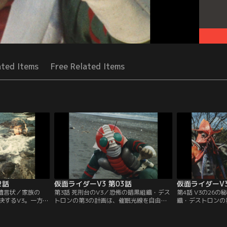
ated Items
Free Related Items
2話
仮面ライダーV3 第03話
仮面ライダーV3
の遺言状／家族の
第3話 死刑台のV3／恐怖の暗黒組織・デス
第4話 V3の26
決するV3。一方、
トロンの第3の計画は、催眠光線を自由自
織・デストロンの
トロンの強力怪
在に操るテレビバエと火炎怪人・イカファ
ぎる炎の中で風見
された原子爆弾の
イヤー。2体の怪人と仮面ライダーV3の死
東京破壊作戦の秒
洋上へと向かう。
闘は続く。がんばれ、仮面ライダーV3！
ゆく。ゆけ、仮面