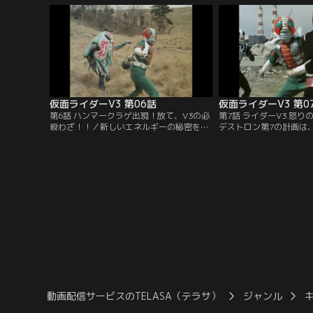
ンとV3の戦いが今、幕を開ける。
仮面ライダー1号・2号
仮面ライダーV3 第06話
仮面ライダーV3 第0
第6話 ハンマークラゲ出現！放て、V3の必
第7話 ライダーV3 怒
殺わざ！！／新しいエネルギーの秘密を巡
デストロン第7の計画は
って、デストロンの新怪人・ハンマークラ
成功した博士の誘拐作戦
ゲのハンマーパンチが危機を呼ぶ。工事現
ごめく謎の女。ライダー
場に展開する仮面ライダーV3とハンマーク
点滅する。ゆけ、仮面ラ
ラゲの激闘！
ロン第7の計画を阻止す
動画配信サービスのTELASA（テラサ）
ジャンル