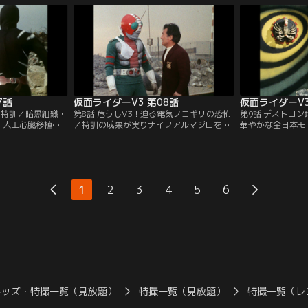
の運命は？
第4の計画を阻止
7話
仮面ライダーV3 第08話
仮面ライダーV3
りの特訓／暗黒組織・
第8話 危うしV3！迫る電気ノコギリの恐怖
第9話 デストロ
、人工心臓移植に
／特訓の成果が実りナイフアルマジロを倒
華やかな全日本モ
だ。その背後にう
したV3は、次の宿敵ノコギリトカゲと対決
ストロン一味の黒
V3の大シグナルが
することになった。砂塵吹きわたる荒野に
アリによって、仮
イダーV3！デスト
V3の技は冴えわたる。だがその時、地鳴り
落ち込んだのであ
るのだ。
と共にナイフアルマジロの鋼鉄球が転がっ
てきた。
1
2
3
4
5
6
キッズ・特撮一覧（見放題）
特撮一覧（見放題）
特撮一覧（レ