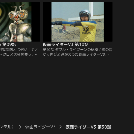
するのだ。
え上がる。
 第09話
仮面ライダーV3 第10話
ン地獄部隊とは何か！？／
第10話 ダブル・タイフーンの秘密／炎の海
トクロス大会を覆う、デ
から再びよみがえった仮面ライダーV3。新
い陰謀。改造人間レンズ
しい26の秘密の一つを携え、正義のために
面ライダーV3は炎の海に
デストロンの改造人間・レンズアリとカミ
った。危うし、V3！
ソリヒトデに立ち向かうのであった。ゆ
け、われらがライダーV3！
ンタル）
仮面ライダーV3
仮面ライダーV3 第30話