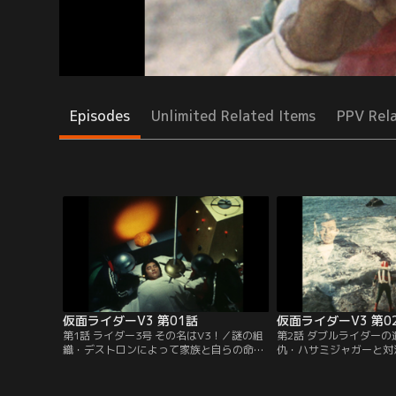
Episodes
Unlimited Related Items
PPV Rel
仮面ライダーV3 第01話
仮面ライダーV3 第0
第1話 ライダー3号 その名はV3！／謎の組
第2話 ダブルライダー
織・デストロンによって家族と自らの命を
仇・ハサミジャガーと対
奪われた風見志郎が、仮面ライダー1号・2
ダブルライダーは、デス
号の改造手術を受け、仮面ライダーV3とし
人・カメバズーカに内蔵
てよみがえった。日本征服を企むデストロ
危険を回避させるため、