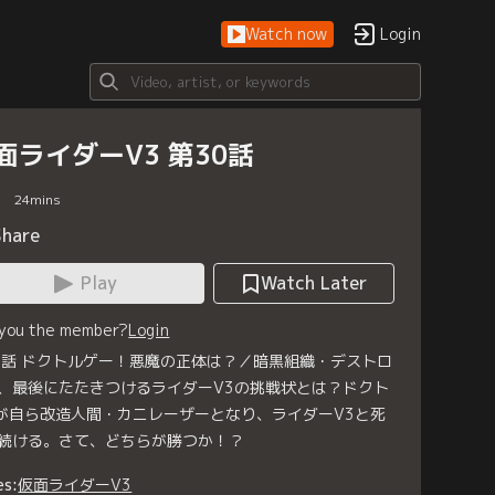
Watch now
Login
面ライダーV3 第30話
24
mins
Share
Play
Watch Later
 you the member?
Login
0話 ドクトルゲー！悪魔の正体は？／暗黒組織・デストロ
、最後にたたきつけるライダーV3の挑戦状とは？ドクト
が自ら改造人間・カニレーザーとなり、ライダーV3と死
続ける。さて、どちらが勝つか！？
es:
仮面ライダーV3