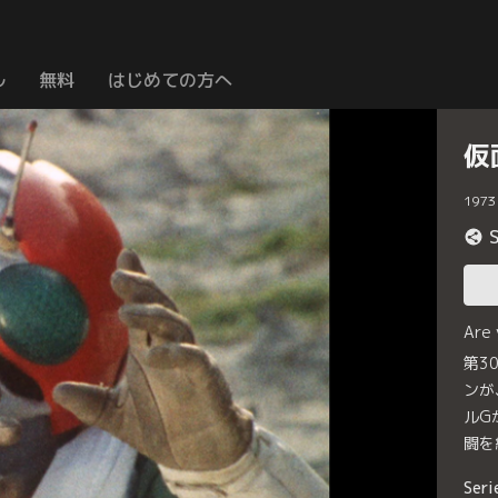
ル
無料
はじめての方へ
仮
1973
Are
第3
ンが
ルG
闘を
Seri