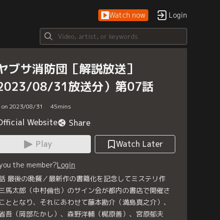
Watch now
Login
ヤブサ消防団［解説放送］
2023/08/31放送分）第07話
d on 2023/08/31
45
mins
Official Website
Share
Play
Watch Later
 you the member?
Login
話 最後の晩餐／最新作の書籍化を記念してミステリ作
三馬太郎（中村倫也）のサイン会が都内の書店で開催さ
こととなり、それにあわせて藤本勘介（満島真之介）、
省吾（岡部たかし）、森野洋輔（梶原善）、宮原郁夫