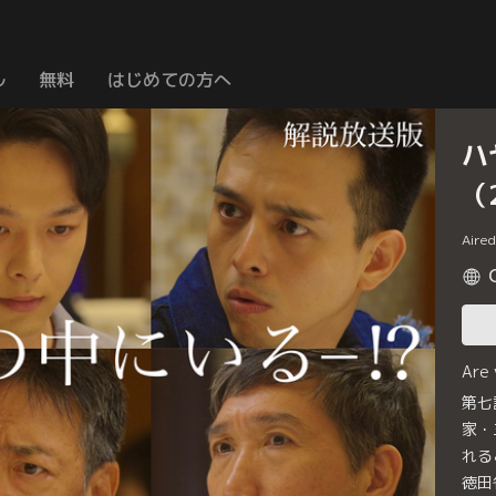
ル
無料
はじめての方へ
ハ
（
Aire
Are
第七
家・
れる
徳田