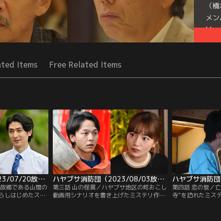
（橋
メン
Mor
Seri
ated Items
Free Related Items
ハヤブサ消防団（2023/07/20放送分）第02話
ハヤブサ消防団（2023/08/03放送分）第03話
の故郷である山間の
第三話 山の怪異／ハヤブサ地区の町おこし
第四話 恋の蛍／
暮らしはじめたスラ
動画用シナリオを書き上げたミステリ作
寺”を訪れたミス
・三馬太郎（中村
家・三馬太郎（中村倫也）は、映像ディレ
村倫也）は、これ
ばかりの消防団の
クター・立木彩（川口春奈）との打ち合わ
への寄進額がいず
困憊…。実は、消
せに赴く。以前のそっけなさは消え、はつ
に気がつく。この