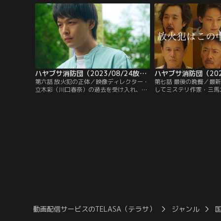
を削られ、ネットの評価も散々。担当編集
防団が日ごろの訓練の成
者・中山田洋（山本耕史）に励まされなが
防操法大会”の開催日が
らも、筆の進まない日々が続いていた。
長の宮原郁夫（橋本じゅ
ているのだ。
ハヤブサ消防団（2023/08/24放送分）第06話
第六話 放火犯の正体／映像ディレクター・
第七話 最後の晩餐／最
立木彩（川口春奈）の過去を受け入れ、交
してミステリ作家・三馬
際をスタートしたミステリ作家・三馬太郎
のサイン会が都内の書店
（中村倫也）。苦戦していた連載小説も最
となり、それにあわせて
終回の評判はすこぶるよく、彩とともに過
之介）、徳田省吾（岡部
ごす何気ない日々に幸せを感じていた。
輔（梶原善）、宮原郁夫
山原賢作（生瀬勝久）ら
メンバーも東京へと研修
た。
動画配信サービスのTELASA（テラサ）
ジャンル