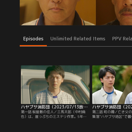
Episodes
Unlimited Related Items
PPV Rel
ハヤブサ消防団（2023/07/13放送分）第01話
第一話 桜屋敷の住人／三馬太郎（中村倫
第二話 町の噂／亡き父
也）は、崖っぷちのミステリ作家。5年前
集落“ハヤブサ地区”で
に“明智小五郎賞”を受賞し、勤めていた会
ンプ気味のミステリ作家
社を辞めて作家業に専念したのはよかった
倫也）は連日、入団した
が、その後は新作を出すたびに初版の部数
練習に駆り出されて疲労