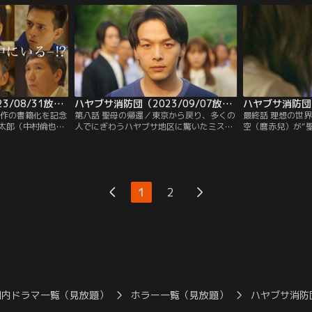
果を披露する“消
らつと企画を進める彩との会話に心地よさ
とは…！？その矢
迫っており、分団
すら感じる太郎だったが、彩は“大事なこ
（山本耕史）から
ん）がピリピリし
と”を太郎に隠していて--。
く然とする。
ハヤブサ消防団（2023/08/31放送分）第07話
ハヤブサ消防団（2023/09/07放送分）第08話
新作の書籍化を記念
第八話 聖母の帰還／東京から戻り、多くの
最終話 理想の世界
太郎（中村倫也）
人でにぎわうハヤブサ地区に驚いたミステ
空（麿赤兒）が“
で開催されること
リ作家・三馬太郎（中村倫也）は混乱しな
け入れたことにが
藤本勘介（満島真
がらも、映像ディレクター・立木彩（川口
家・三馬太郎（中
たかし）、森野洋
春奈）の家へと急ぐ。ところが、太郎の前
郎たち消防団は近
（橋本じゅん）、
に現れたのは、“アビゲイル騎士団”の後継
儀式を行う予定だ
ハヤブサ消防団の
団体、“聖母アビゲイル教団”の弁護士・杉
来、江西の亡き妹
1
2
旅行にやって来
森登（浜田信也）と…。
子）を神格化し“
が…。
国内ドラマ一覧（見放題）
ホラー一覧（見放題）
ハヤブサ消防