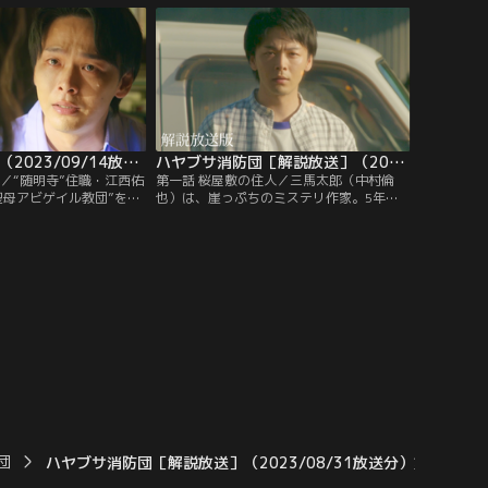
先、編集者の中山田洋
也）は、衝撃を受ける。というのも、彩が
聞いた情報に、太郎はが
入信していた“アビゲイル騎士団”は数年
前、教祖と幹部3名が信者12名を拷問の末
に殺害するという凄惨な事件を起こし…。
ハヤブサ消防団（2023/09/14放送分）第09話（最終話）
ハヤブサ消防団［解説放送］（2023/07/13放送分）第01話
／“随明寺”住職・江西佑
第一話 桜屋敷の住人／三馬太郎（中村倫
聖母アビゲイル教団”を受
也）は、崖っぷちのミステリ作家。5年前
く然とする、ミステリ作
に“明智小五郎賞”を受賞し、勤めていた会
村倫也）。その矢先、太
社を辞めて作家業に専念したのはよかった
々、教団が“聖母降臨”の
が、その後は新作を出すたびに初版の部数
と知る。彼らは発足以
を削られ、ネットの評価も散々。担当編集
である山原展子（小林涼
者・中山田洋（山本耕史）に励まされなが
聖母”として崇めてきた
らも、筆の進まない日々が続いていた。
団
ハヤブサ消防団［解説放送］（2023/08/31放送分）第07話