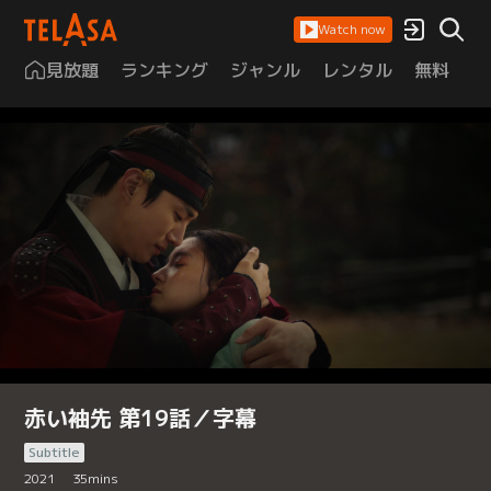
Watch now
見放題
ランキング
ジャンル
レンタル
無料
は
赤い袖先 第19話／字幕
Subtitle
2021
35
mins