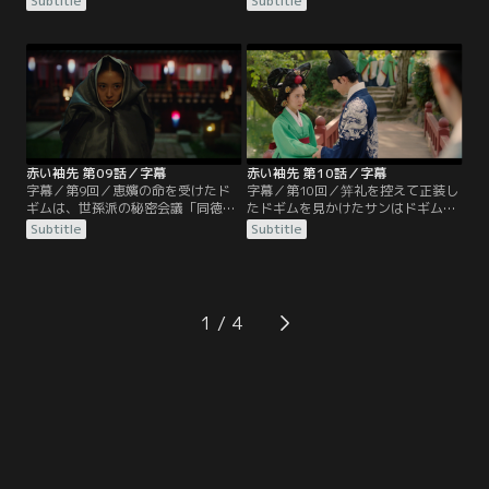
Subtitle
Subtitle
密会議を持ち、虎を捕えた夜に自分
（ヘビン）の屋敷だった。逆賊の汚
を弓で狙ったものがいると明らかに
名を着せられ両親を失ったドギムを
する。そんな中、ドギムたちが見習
救った恵嬪は、恩返しとしてサンを
いを卒業して正式な宮女になる笄礼
監視し報告することをドギムに求め
の日が近づく。ドギムは書庫係から
る。サンの世子廃位を狙うサンの叔
東宮殿に配置が変わることを考える
母、和緩（ファワン）翁主は、ドギ
と気が重い。書庫での最後の日、サ
ムが王に謁見した宮女だと知り、濡
ンがドギムの前に姿を現す。
れ衣を着せドギムを罰しようと…。
赤い袖先 第09話／字幕
赤い袖先 第10話／字幕
字幕／第9回／恵嬪の命を受けたド
字幕／第10回／笄礼を控えて正装し
ギムは、世孫派の秘密会議「同徳
たドギムを見かけたサンはドギムが
会」のために妓房に出入りするサン
王の寵愛を受けたと勘違いするが、
Subtitle
Subtitle
を尾行。ドンノに見つかり殺されか
笄礼のためだと知り安堵する。笄礼
けるが、サンに助けられる。サン
の日、恵嬪の指図で東宮と宮女の対
は、主人である自分を差し置き母の
面する順序が変更され、ドギムは恵
命令を聞くのかと怒る。結局、サン
嬪同席のもとサンと対面。2人を牽
はドギムを自分の使い走りとして同
制する恵嬪の意図に気づき、傷つく
1
徳会に迎え入れることに。一方、英
ドギム。一方、サンが妓房通いをし
祖がサンに政務を任せる代理聴政を
ていることが問題になり、サンは英
考えていることが分かり…。
祖から禁足令を下され…。