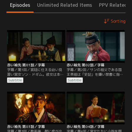
Episodes
Unlimited Related Items
PPV Related I
Sorting
赤い袖先 第01話／字幕
赤い袖先 第02話／字幕
字幕／第1回／宮廷に仕える幼い見
字幕／第2回／サンの祖父である国
習い宮女ソン・ドギム。彼女は本を
王英祖は「史記」を嫌い禁書に指定
読み聞かせる伝奇叟（チョンギス）
していたが、サンはそれを密かに所
Subtitle
Subtitle
遊びが得意だ。その日も大勢の仲間
持していた。サンを世孫から廃そう
たちに本を読むドギムだが、先輩尚
とする勢力がそれを知り英祖に讒訴
宮たちにバレて叱られ、罰として亡
し、英祖は激怒する。宮女たちの会
くなった暎嬪（ヨンビン）の弔問に
話からそれを聞いたドギムは東宮の
夜、1人で行かされる。一方、実の
書庫に行き、問題の頁を破いてしま
祖母、暎嬪の死を知った王世孫イ・
う。英祖はサンが破いたと思って怒
サンも、東宮殿を抜け出し1人で後
りを解き、サンはホン・ドンノの機
宮に向かう。
転だと思い感謝する。
赤い袖先 第03話／字幕
赤い袖先 第04話／字幕
字幕／第3回／数年後、都に虎が出
字幕／第4回／宮女たちに小説を朗