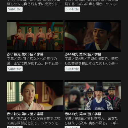
没しサンは自ら弓を手に虎狩りに乗
読するドギムの声を聞き、サンはつ
り出す。東宮殿に「罪人の子は王に
らい記憶を思い出す。父の英祖に愛
Subtitle
Subtitle
なれない」という矢文が打ち込まれ
されず、息子のサンにつらく当たる
る。罪人とは英祖の命で死んだ父、
世子。ドギムはサンに反省文を提出
思悼（サド）世子のことだ。そんな
する。ドギムは平伏し2人は互いに
ある日、ドギムは足を踏み外してサ
顔は分からない。筆跡から書庫の生
ンにぶつかり、2人は池の中に落ち
意気な宮女だと気づいたサンは書き
てしまう。罰として反省文を提出す
直しを命ずる。サンを兼司書ドンノ
ることになったドギムが東宮の書庫
だと思っているドギムは、彼に相談
にいると、1人の男が現れて…。
しようとするが…。
赤い袖先 第05話／字幕
赤い袖先 第06話／字幕
字幕／第5回／宮女たちの祭りの
字幕／第6回／王妃の提案で、筆写
晩、王宮に虎が現れる。ドギムはサ
した書籍を提出するため1人で英祖
ンの頼みで、朗読すると言って宮女
に謁見することになったドギム。書
Subtitle
Subtitle
たちを集め脱出させる。ドギムが虎
を提出するだけで下がろうと思って
に襲われかけた瞬間、サンの矢がド
いたが、英祖から筆跡を褒められ、
ギムを救う。宮廷では、勝手に兵を
思わず「東宮を許して欲しい」と言
動かしたサンに非難が集まる。虎退
ってしまう。激怒した英祖はドギム
治に参加した兼司書（実はサン）に
に死ねと言い放つ。死ぬ前に望みは
も罰が下ると聞いたドギムは、サン
あるかと聞かれ、ドギムは家の没落
の妹たちと王妃のもとに参上しサン
と兄との別離について語り出す。そ
の許しを願うが…。
れを聞いた英祖は…。
赤い袖先 第07話／字幕
赤い袖先 第08話／字幕
字幕／第7回／サンが兼司書ではな
字幕／第8回／笄礼を控え、宮女た
く実は世孫だと知り、ショックを受
ちは久しぶりに実家へ戻る。ドギム
けるドギム。一方、サンは自派の秘
が向かったのはサンの実母、恵嬪