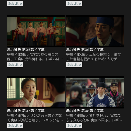
り出す。東宮殿に「罪人の子は王に
らい記憶を思い出す。父の英祖に愛
Subtitle
Subtitle
なれない」という矢文が打ち込まれ
されず、息子のサンにつらく当たる
る。罪人とは英祖の命で死んだ父、
世子。ドギムはサンに反省文を提出
思悼（サド）世子のことだ。そんな
する。ドギムは平伏し2人は互いに
ある日、ドギムは足を踏み外してサ
顔は分からない。筆跡から書庫の生
ンにぶつかり、2人は池の中に落ち
意気な宮女だと気づいたサンは書き
てしまう。罰として反省文を提出す
直しを命ずる。サンを兼司書ドンノ
ることになったドギムが東宮の書庫
だと思っているドギムは、彼に相談
にいると、1人の男が現れて…。
しようとするが…。
赤い袖先 第05話／字幕
赤い袖先 第06話／字幕
字幕／第5回／宮女たちの祭りの
字幕／第6回／王妃の提案で、筆写
晩、王宮に虎が現れる。ドギムはサ
した書籍を提出するため1人で英祖
ンの頼みで、朗読すると言って宮女
に謁見することになったドギム。書
Subtitle
Subtitle
たちを集め脱出させる。ドギムが虎
を提出するだけで下がろうと思って
に襲われかけた瞬間、サンの矢がド
いたが、英祖から筆跡を褒められ、
ギムを救う。宮廷では、勝手に兵を
思わず「東宮を許して欲しい」と言
動かしたサンに非難が集まる。虎退
ってしまう。激怒した英祖はドギム
治に参加した兼司書（実はサン）に
に死ねと言い放つ。死ぬ前に望みは
も罰が下ると聞いたドギムは、サン
あるかと聞かれ、ドギムは家の没落
の妹たちと王妃のもとに参上しサン
と兄との別離について語り出す。そ
の許しを願うが…。
れを聞いた英祖は…。
赤い袖先 第07話／字幕
赤い袖先 第08話／字幕
字幕／第7回／サンが兼司書ではな
字幕／第8回／笄礼を控え、宮女た
く実は世孫だと知り、ショックを受
ちは久しぶりに実家へ戻る。ドギム
けるドギム。一方、サンは自派の秘
が向かったのはサンの実母、恵嬪
Subtitle
Subtitle
密会議を持ち、虎を捕えた夜に自分
（ヘビン）の屋敷だった。逆賊の汚