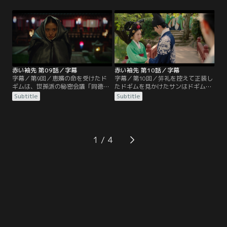
を弓で狙ったものがいると明らかに
名を着せられ両親を失ったドギムを
する。そんな中、ドギムたちが見習
救った恵嬪は、恩返しとしてサンを
いを卒業して正式な宮女になる笄礼
監視し報告することをドギムに求め
の日が近づく。ドギムは書庫係から
る。サンの世子廃位を狙うサンの叔
東宮殿に配置が変わることを考える
母、和緩（ファワン）翁主は、ドギ
と気が重い。書庫での最後の日、サ
ムが王に謁見した宮女だと知り、濡
ンがドギムの前に姿を現す。
れ衣を着せドギムを罰しようと…。
赤い袖先 第09話／字幕
赤い袖先 第10話／字幕
字幕／第9回／恵嬪の命を受けたド
字幕／第10回／笄礼を控えて正装し
ギムは、世孫派の秘密会議「同徳
たドギムを見かけたサンはドギムが
会」のために妓房に出入りするサン
王の寵愛を受けたと勘違いするが、
Subtitle
Subtitle
を尾行。ドンノに見つかり殺されか
笄礼のためだと知り安堵する。笄礼
けるが、サンに助けられる。サン
の日、恵嬪の指図で東宮と宮女の対
は、主人である自分を差し置き母の
面する順序が変更され、ドギムは恵
命令を聞くのかと怒る。結局、サン
嬪同席のもとサンと対面。2人を牽
はドギムを自分の使い走りとして同
制する恵嬪の意図に気づき、傷つく
1
徳会に迎え入れることに。一方、英
ドギム。一方、サンが妓房通いをし
祖がサンに政務を任せる代理聴政を
ていることが問題になり、サンは英
考えていることが分かり…。
祖から禁足令を下され…。