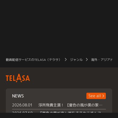
動画配信サービスのTELASA（テラサ）
ジャンル
海外・アジアドラ
NEWS
See all
2026.08.01
浮所飛貴主演！ 【夏色の風が僕の家にやってきた】 本日よりテラサで独占配信スタート！
2026.07.18
『夏色の雲が恋と嵐をまきおこす』スペシャルメイキング 【Part1】2026年７月18日（土）23時30分～配信スタート！話題のシーンの裏側を大公開！豪華キャスト大集合！ 『武宮家 真夏の家族会議』開催！