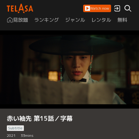
Watch now
見放題
ランキング
ジャンル
レンタル
無料
は
赤い袖先 第15話／字幕
Subtitle
2021
33
mins