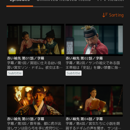
Sorting
赤い袖先 第01話／字幕
赤い袖先 第02話／字幕
字幕／第1回／宮廷に仕える幼い見
字幕／第2回／サンの祖父である国
習い宮女ソン・ドギム。彼女は本を
王英祖は「史記」を嫌い禁書に指定
読み聞かせる伝奇叟（チョンギス）
していたが、サンはそれを密かに所
Subtitle
Subtitle
遊びが得意だ。その日も大勢の仲間
持していた。サンを世孫から廃そう
たちに本を読むドギムだが、先輩尚
とする勢力がそれを知り英祖に讒訴
宮たちにバレて叱られ、罰として亡
し、英祖は激怒する。宮女たちの会
くなった暎嬪（ヨンビン）の弔問に
話からそれを聞いたドギムは東宮の
夜、1人で行かされる。一方、実の
書庫に行き、問題の頁を破いてしま
祖母、暎嬪の死を知った王世孫イ・
う。英祖はサンが破いたと思って怒
サンも、東宮殿を抜け出し1人で後
りを解き、サンはホン・ドンノの機
宮に向かう。
転だと思い感謝する。
赤い袖先 第03話／字幕
赤い袖先 第04話／字幕
字幕／第3回／数年後、都に虎が出
字幕／第4回／宮女たちに小説を朗
没しサンは自ら弓を手に虎狩りに乗
読するドギムの声を聞き、サンはつ