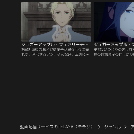
でアンは、見た目は美しいが口が悪い、シ
が、恩返しのためについ
ャルという戦士妖精を旅の護衛として金貨
つの間にか増えた同行者
で買う。
はブラディ街道を進むこ
シュガーアップル・フェアリーテイル 第06話
第6話 海辺の城／砂糖菓子が思うように売
第7話 いつわりのさよ
れず、苦心するアン。そんな時、王家に連
精の砂糖菓子の仕上がり
なる血筋のフィラックス公が高報酬で砂糖
しないフィラックス公。
菓子職人を探しているという噂を聞き、ア
作り続けるアンだが、シ
ンたちは港町フィラックスへと向かう。城
彼の思い出の中にいる女
で謁見したフィラックス公はアンの技術を
き、複雑な気持ちになっ
認めると、ある妖精の砂糖菓子を作るよう
時、ジョナスがミスリル
に命じる。
の羽を奪い、アンにある
動画配信サービスのTELASA（テラサ）
ジャンル