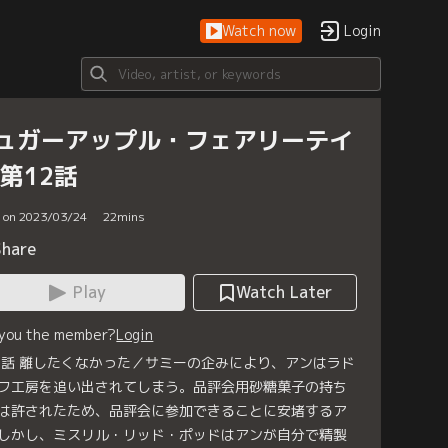
Watch now
Login
ュガーアップル・フェアリーテイ
 第12話
d on 2023/03/24
22
mins
Share
Play
Watch Later
 you the member?
Login
2話 離したくなかった／サミーの企みにより、アンはラド
フ工房を追い出されてしまう。品評会用砂糖菓子の持ち
は許されたため、品評会に参加できることに安堵するア
しかし、ミスリル・リッド・ポッドはアンが自分で精製