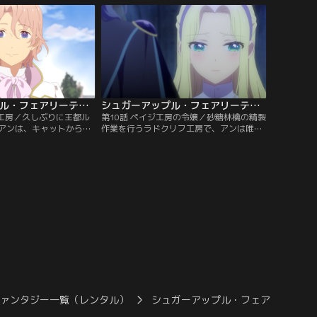
。シャルもミスリル・リ
にするが、不審な男がそれを壊して逃亡。
なくなり、ひとりぼっち
店主のキャットはアンたちが壊したと思
ンだが……。
い、弁償として店で働けと要求する。
シュガーアップル・フェアリーテイル 第09話
シュガーアップル・フェアリーテイル 第10話
フ工房／久しぶりに王都ル
第10話 ペイジ工房の令嬢／砂糖林檎の精製
アンは、キャットから驚
作業を行うラドクリフ工房で、アンは唯一
る。今年は砂糖林檎が不
の女性職人だったが、冷たい視線を向けら
銀砂糖の精製を王国各地
れても気後れせず、力仕事にも積極的に参
の作業に参加した職人だ
加する。そこへ現れたのは、ペイジ工房の
分配されるという。アン
長代理を務める銀砂糖師・エリオットと、
フ工房での作業に参加を
彼の婚約者でペイジ工房の長の娘・ブリジ
ットだった。
ファンタジー一覧（レンタル）
シュガーアップル・フェアリーテイ