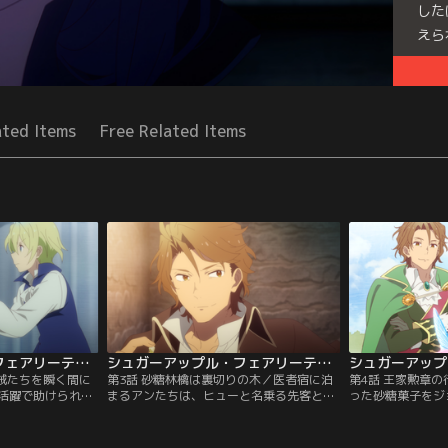
した
えら
Seri
ated Items
Free Related Items
シュガーアップル・フェアリーテイル 第02話
シュガーアップル・フェアリーテイル 第03話
盗賊たちを瞬く間に
第3話 砂糖林檎は裏切りの木／医者宿に泊
第4話 王家勲章
活躍で助けられた
まるアンたちは、ヒューと名乗る先客と出
った砂糖菓子をジ
アンを村から追っ
会う。彼はアンとジョナスが砂糖菓子職人
彼は初めから、自
さらに町で助けた
だと知ると、宿代の提供と引き換えに砂糖
でアンの作品を狙
リッド・ポッド
菓子作りを依頼する。だが、ヒューの評価
になる夢が途絶え