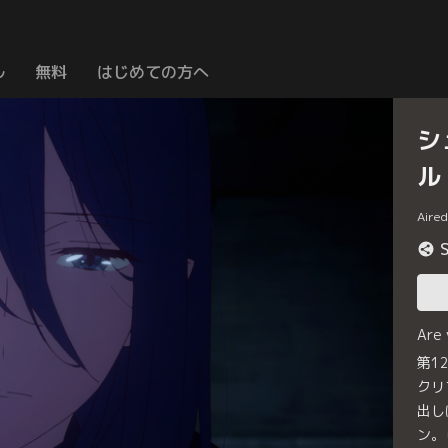
ル
無料
はじめての方へ
シ
ル
Aire
Are
第1
クリ
出し
ン。