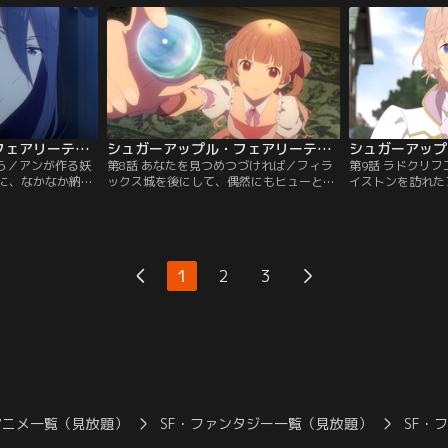
ていくと宣言。い
は散々なものだった。その夜、落ち込むア
ャルに片羽を返す
たちと共に、アン
ンを慰めるかのように、シャルは初めて自
ッド・ポッドもい
とに…。
らの過去を語る…。
に戻ってしまうア
シュガーアップル・フェアリーテイル 第07話
シュガーアップル・フェアリーテイル 第08話
なら／アンが作る妖
第8話 あなたを見つめつづければ／フィラ
第9話 ラドクリ
に、なかなか納得
ックス城を後にして、偶然にもヒューと再
イストンを訪れた
それでも諦めずに
会するシャル。そこでヒューから、王家と
く事実を告げられ
ャルとの語らいで
フィラックス公の衝突危機を聞いたシャル
作なため、収穫と
性・リズの話を聞
は、巻き込まれてしまうアンのために急ぎ
の工房で実施。そ
てしまう。そんな
城へ戻る。一方、砂糖菓子のモデルとなる
けに、砂糖林檎が
・リッド・ポッド
妖精のことを深く知りたいと願うアンは、
は早速、ラドクリ
1
2
3
要求をする。
フィラックス公と対面する。
申し込むが……。
アニメ一覧（見放題）
SF・ファンタジー一覧（見放題）
SF・