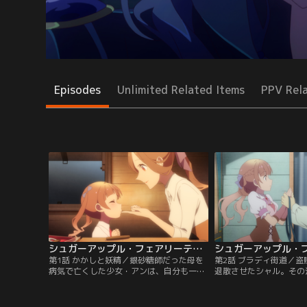
Episodes
Unlimited Related Items
PPV Rel
シュガーアップル・フェアリーテイル 第01話
第1話 かかしと妖精／銀砂糖師だった母を
第2話 ブラディ街道／
病気で亡くした少女・アンは、自分も一流
退散させたシャル。その
の銀砂糖師になるという夢を抱き、砂糖菓
馬車に乗っていたのは、
子の品評会が開催される王都へと旅立つ。
てきたジョナスだった。
途中の町で立ち寄ったのは妖精市場。そこ
小さな妖精・ミスリル・