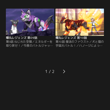
ームを捕まえようと考えていたオー
ンに腹を立て、バトルジャッジメン
サム・ワンのメンバーの前に、丁度
トをロスヴォルモス市街での開催を
よくスワームが目の前に現れる。／
いきなり宣言する。しかも対戦する
配信者として世界的な有名人になっ
相手は…。／ロスヴォルモスがスワ
たカブーを取り上げるテレビ番組に
ームによって荒廃してしまった事に
呼ばれたオーサム・ワンのメンバ
心を痛めていたダンたち。そんなダ
ー。しかしカブーが番組内で言うエ
ンたちにバクガニスト、ソフィーか
ピソードは…。
ら連絡が入る。
爆丸レジェンズ 第09話
爆丸レジェンズ 第10話
第9話 ねじれた空間／エネルギーを
第10話 復活のファウスト／犬と猫の
取り戻せ！／今度のバトルジャッジ
宇宙大バトル！／ハノージによって
メントの舞台はダーカビアにある洞
今回のバトルジャッジメントの舞台
窟。空間がねじれている場所で、ダ
に指定されたのはヴェストロイアの
ンたちは思う通りの動きが出来ず
都市、オーロポリス。そこで対戦相
に、トリップとチコのコンビに大苦
手としてダンたちの前に現れたの
戦する。／ハノージによって奪われ
は…。／外に散歩に出ていたライト
たエネルギーを、ブンブンを使って
ニングとハウルカー。すると突然、
1
少しづつ元の場所へと戻していく事
光があたりを包み気が付くと宇宙船
が出来る装置を開発したウィントン
の中へと連れてこられる。宇宙船に
とアテナ。
は犬の姿をした宇宙人が…。