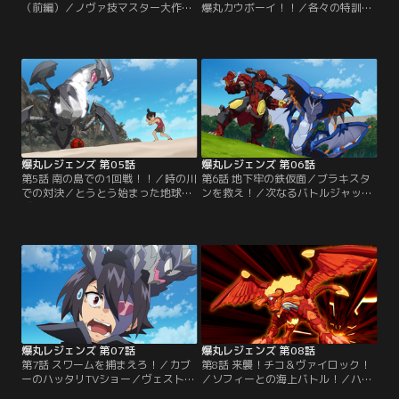
（前編）／ノヴァ技マスター大作
爆丸カウボーイ！！／各々の特訓の
戦！（後編）／ノヴァコアを使った
結果、見事にノヴァ技をマスターし
ノヴァ技をマスターしようとするオ
たオーサム・ワン。ただダンだけは
ーサム・ワンだったが、なかなかコ
未だにマスターすることが出来ずに
ツが掴めない。そこでオーサム・ワ
いた。焦ったダンは…。／ゴールド
ンのメンバーは…。／ノヴァ技をマ
ラッシュの時代を体験できるテーマ
スターしようと奮戦するオーサム・
パーク「ゴールドロデオパーク」へ
ワン。コツをつかんだメンバーもい
とやってきたダンたち。しかし施設
たが、まだまだ試行錯誤しているメ
内は寂れていて様子がおかしい。
ンバーたちがいた。
爆丸レジェンズ 第05話
爆丸レジェンズ 第06話
第5話 南の島での1回戦！！／時の川
第6話 地下牢の鉄仮面／ブラキスタ
での対決／とうとう始まった地球と
ンを救え！／次なるバトルジャッジ
ヴェストロイアの運命を賭けたハノ
メントの舞台は、オーサム・ワンと
ージとのバトルジャッジメント。オ
交流のあるブラッケン帝が治める国
ーサム・ワンがバトルの場所に指定
「ブラキスタン」。しかし到着する
されたマーリエ島へと向かうと、そ
と同時に、ブラキスタンの兵士たち
こにストームが現れる。／バトルジ
によって捕らえられてしまう。／ブ
ャッジメントの第二試合は、舞台を
ラキスタンの首都に超巨大な砂嵐が
ヴェストロイアに移してのバトル。
迫る中、シュンとアジットVSマキュ
しかもその場所というのは…。
ー、エベレットという対戦のバトル
ジャッジメントが始まった。
爆丸レジェンズ 第07話
爆丸レジェンズ 第08話
第7話 スワームを捕まえろ！／カブ
第8話 来襲！チコ＆ヴァイロック！
ーのハッタリTVショー／ヴェストロ
／ソフィーとの海上バトル！／ハノ
イアに行くための手段として、スワ
ージは自分の城に来たオーサム・ワ