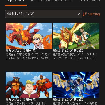
爆丸レジェンズ
Sorting
爆丸レジェンズ 第01話
爆丸レジェンズ 第02話
第1話 新たなる危機／ノヴァの力／
第2話 究極の爆丸、ハノージ！！／
ある時、強い力で結ばれていた地球
ノヴァコア／スワームを倒したオー
とヴェストロイアが離れてしまうと
サム・ワンたちの前に、かつてヴェ
いう人間と爆丸にとって深刻な危機
ストロイアを滅亡寸前にまで追い込
が発生する。その危機を解決しよう
んだ伝説の爆丸にして、究極の爆丸
と、ダンたちは…。／ノヴァリフレ
であるハノージが現れる。／ハノー
クターの力を使って地球へと戻って
ジとバトルジャッジメントで地球と
きたダンとアテナ。ノヴァの光に触
ヴェストロイアの運命を決める事に
れた事でオーサム・ワンの爆丸たち
なったダンたちは特訓を開始する。
はノヴァの力を取り入れてパワーア
すると特訓中に今まで見たことのな
ップする。
い新しいコア…。
爆丸レジェンズ 第03話
爆丸レジェンズ 第04話
第3話 ノヴァ技マスター大作戦！
第4話 ダンは大器晩成！？／俺たち