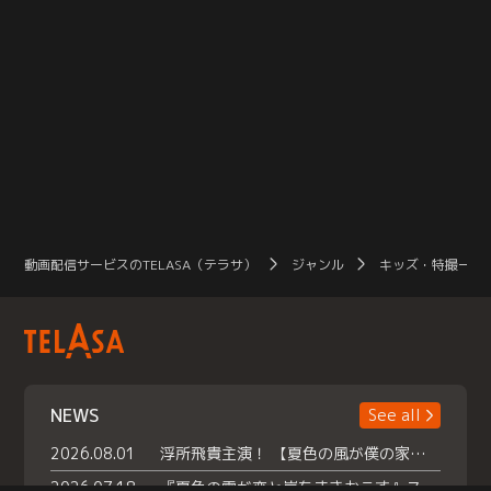
動画配信サービスのTELASA（テラサ）
ジャンル
キッズ・特撮一覧
NEWS
See all
2026.08.01
浮所飛貴主演！ 【夏色の風が僕の家にやってきた】 本日よりテラサで独占配信スタート！
2026.07.18
『夏色の雲が恋と嵐をまきおこす』スペシャルメイキング 【Part1】2026年７月18日（土）23時30分～配信スタート！話題のシーンの裏側を大公開！豪華キャスト大集合！ 『武宮家 真夏の家族会議』開催！