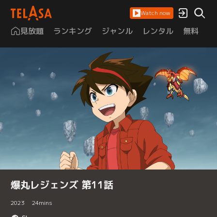
Watch now
見放題
ランキング
ジャンル
レンタル
無料
は
爆丸レジェンズ 第11話
2023
24
mins