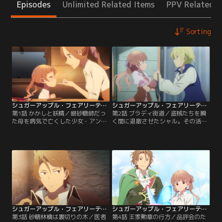
Episodes
Unlimited Related Items
PPV Related I
Sorting
シュガーアップル・フェアリーテイル 第01話
シュガーアップル・フェアリーテイル 第02話
第1話 かかしと妖精／銀砂糖師だっ
第2話 ブラディ街道／盗賊たちを瞬
た母を病気で亡くした少女・アン
く間に退散させたシャル。その活躍
は、自分も一流の銀砂糖師になると
で助けられた馬車に乗っていたの
いう夢を抱き、砂糖菓子の品評会が
は、アンを村から追ってきたジョナ
開催される王都へと旅立つ。途中の
スだった。さらに町で助けた小さな
町で立ち寄ったのは妖精市場。そこ
妖精・ミスリル・リッド・ポッド
でアンは、見た目は美しいが口が悪
が、恩返しのためについていくと宣
い、シャルという戦士妖精を旅の護
言。いつの間にか増えた同行者たち
衛として金貨で買う。
と共に、アンはブラディ街道を進む
ことに…。
シュガーアップル・フェアリーテイル 第03話
シュガーアップル・フェアリーテイル 第04話
第3話 砂糖林檎は裏切りの木／医者
第4話 王家勲章の行方／品評会のた