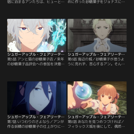
宿に泊まるアンたちは、ヒューと名
めに作った砂糖菓子をジョナスに盗
乗る先客と出会う。彼はアンとジョ
まれたアン。彼は初めから、自分も
ナスが砂糖菓子職人だと知ると、宿
品評会に出るつもりでアンの作品を
代の提供と引き換えに砂糖菓子作り
狙っていたのだ。銀砂糖師になる夢
を依頼する。だが、ヒューの評価は
が途絶えたと絶望するアンは、シャ
散々なものだった。その夜、落ち込
ルに片羽を返す。シャルもミスリ
むアンを慰めるかのように、シャル
ル・リッド・ポッドもいなくなり、
は初めて自らの過去を語る…。
ひとりぼっちに戻ってしまうアンだ
が……。
シュガーアップル・フェアリーテイル 第05話
シュガーアップル・フェアリーテイル 第06話
第5話 アンと猫の砂糖菓子店／来年
第6話 海辺の城／砂糖菓子が思うよ
の砂糖菓子品評会への参加を決意し
うに売れず、苦心するアン。そんな
たアンは、シャルとミスリル・リッ
時、王家に連なる血筋のフィラック
ド・ポッドと3人で、勉強のために
ス公が高報酬で砂糖菓子職人を探し
王都ルイストンの砂糖菓子店を巡
ているという噂を聞き、アンたちは
る。ある店で見事な砂糖菓子を目に
港町フィラックスへと向かう。城で
するが、不審な男がそれを壊して逃
謁見したフィラックス公はアンの技
亡。店主のキャットはアンたちが壊
術を認めると、ある妖精の砂糖菓子
したと思い、弁償として店で働けと
を作るように命じる。
要求する。
シュガーアップル・フェアリーテイル 第07話
シュガーアップル・フェアリーテイル 第08話
第7話 いつわりのさよなら／アンが
第8話 あなたを見つめつづければ／
作る妖精の砂糖菓子の仕上がりに、
フィラックス城を後にして、偶然に
なかなか納得しないフィラックス
もヒューと再会するシャル。そこで