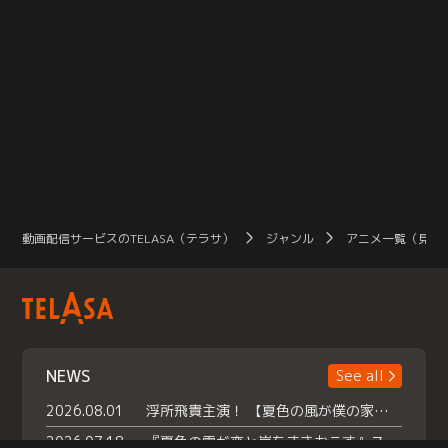
動画配信サービスのTELASA（テラサ）
ジャンル
アニメ一覧（見放
NEWS
See all
2026.08.01
浮所飛貴主演！ 【夏色の風が僕の家にやってきた】 本日よりテラサで独占配信スタート！
2026.07.18
『夏色の雲が恋と嵐をまきおこす』スペシャルメイキング 【Part1】2026年７月18日（土）23時30分～配信スタート！話題のシーンの裏側を大公開！豪華キャスト大集合！ 『武宮家 真夏の家族会議』開催！