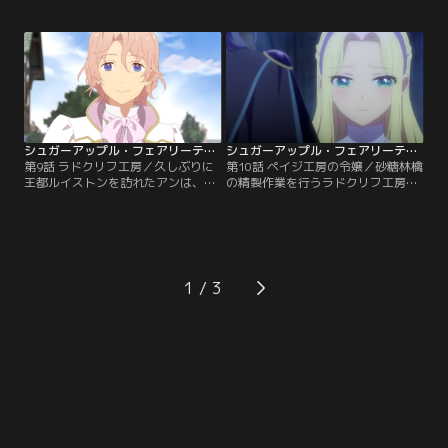
公。それでも諦めずに作り続けるア
ヒューから、王家とフィラックス公
ンだが、シャルとの語らいで彼の思
の衝突危機を聞いたシャルは、巻き
い出の中にいる女性・リズの話を聞
込まれてしまうアンのために急ぎ城
き、複雑な気持ちになってしまう。
へ戻る。一方、砂糖菓子のモデルと
そんな時、ジョナスがミスリル・リ
なる妖精のことを深く知りたいと願
ッド・ポッドの羽を奪い、アンにあ
うアンは、フィラックス公と対面す
る要求をする。
る。
シュガーアップル・フェアリーテイル 第09話
シュガーアップル・フェアリーテイル 第10話
第9話 ラドクリフ工房／久しぶりに
第10話 ペイジ工房の令嬢／砂糖林檎
王都ルイストンを訪れたアンは、キ
の精製作業を行うラドクリフ工房
ャットから驚く事実を告げられる。
で、アンは唯一の女性職人だった
今年は砂糖林檎が不作なため、収穫
が、冷たい視線を向けられても気後
と銀砂糖の精製を王国各地の工房で
れせず、力仕事にも積極的に参加す
実施。その作業に参加した職人だけ
る。そこへ現れたのは、ペイジ工房
に、砂糖林檎が分配されるという。
の長代理を務める銀砂糖師・エリオ
アンは早速、ラドクリフ工房での作
ットと、彼の婚約者でペイジ工房の
1
業に参加を申し込むが……。
長の娘・ブリジットだった。