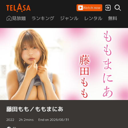
Watch now
見放題
ランキング
ジャンル
レンタル
無料
は
藤田もも／ももまにあ
2022
2
h
2
mins
End on 2026/08/31