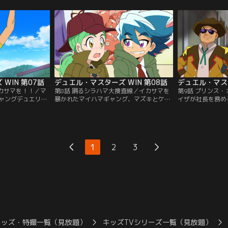
ウィンとボウイの
じく「D4」の一人であるボウイが現れる。
そのカードに興味
られたウィンの父
カイザとの対決しか頭にないウィンに対
ちで結成された「
対決することに！
し、新たなカードを手にリベンジに燃える
は、チバカブラと
ストであるパパリ
ボウイは再び勝負を申し込む！【提供：バ
く、チバはシラハ
るのか！？【提
ンダイチャンネル】
ルへ向かうのだっ
】
チャンネル】
WIN 第07話
デュエル・マスターズ WIN 第08話
デュエル・マスタ
イカサマを！！／マ
第8話 踊るシラハマ大捜査線／イカサマを
第9話 プリンス
ャングデュエリス
暴かれたマイハマギャング、マズキとケン
イザが社長を務め
デュエマ大会でボ
ドラがガチデュエバトルの優勝賞品を奪っ
ン。その副社長と
した二人に対し、
て逃走！ウィンたちはパパリンを本部長と
ザフクシャチョウ
るものと疑うウィ
する捜査本部を立ち上げ、捜査に乗り出
任の裏ではカイザ
を暴くべく調査を
す！みんなが楽しみにしている優勝賞品を
がぶつかり合って
激突するウィンも
奪った二人をこのシラハマの街から脱出さ
クシャチョウから
1
2
3
の餌食となってし
せるわけにはいかない！ウィンたちよ、シ
ザ。ついにD4の
：バンダイチャンネ
ラハマを封鎖せよ！！【提供：バンダイチ
明らかになる！【
ャンネル】
ル】
キッズ・特撮一覧（見放題）
キッズTVシリーズ一覧（見放題）