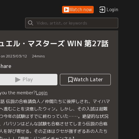
Watch now
Login
ュエル・マスターズ WIN 第27話
d on 2023/03/12
24
mins
Share
Play
Watch Later
 you the member?
Login
7話 伝説の合格請負人／仲間たちに後押しされ、マイハマ
へ進むことを決意したウィン。しかし、その入試は超難
つ今年の試験はすでに終わっていた……。絶望的な状況
、パパリンはどんな試験も合格させてしまう伝説の合格
人を呼び寄せる。その正体はクセが強すぎるあの人たち
た--！！【提供：バンダイチャンネル】