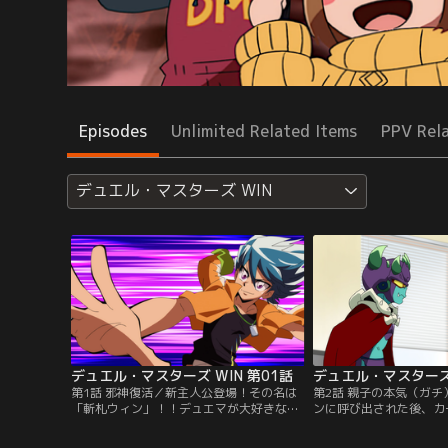
Episodes
Unlimited Related Items
PPV Rel
デュエル・マスターズ WIN
デュエル・マスターズ WIN 第01話
デュエル・マスターズ 
第1話 邪神復活／新主人公登場！その名は
第2話 親子の本気（ガ
「斬札ウィン」！！デュエマが大好きな彼
ンに呼び出された後、カ
は、ある日参加した大会で優勝賞品のカー
ていった邪神。空腹を満
ドを狙う少年、覚知山ボウイとの戦いに挑
ードから飛び出すも、な