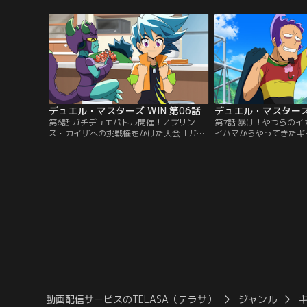
む。そこで聞こえてきた謎の声に導かれる
しいようで……。一方、
ままにウィンが召喚したのは、世界の支配
不思議なデュエルに魅せ
を目論む邪神で--！？新たなデュエル・マ
パパリンも早速ウィンと
スターズが今始まる！【提供：バンダイチ
ウィンは生粋のデュエリ
ャンネル】
ンに勝利することができ
供：バンダイチャンネル
デュエル・マスターズ WIN 第06話
デュエル・マスターズ 
第6話 ガチデュエバトル開催！／プリン
第7話 暴け！やつらの
ス・カイザへの挑戦権をかけた大会「ガチ
イハマからやってきたギ
デュエバトル」が開催！ウィンは邪神くん
ト、マズキとケンドラ。
と共に大会に参加することに。大会当日、
ウイを不可解な戦術で下
いじめられっ子を助ける謎の美少女カレン
その勝利をイカサマによ
と出会いなんだかいい雰囲気のウィン。大
ンは仲間たちと共に秘密
会も順調に勝ち進む中、ウィンに嫉妬の炎
開始！準決勝でマズキと
を燃やすうんちくは自慢の墓地利用戦術で
また、彼らが仕掛ける罠
ウィンに勝負を挑む！！【提供：バンダイ
まうのか--！？【提供
チャンネル】
ル】
動画配信サービスのTELASA（テラサ）
ジャンル