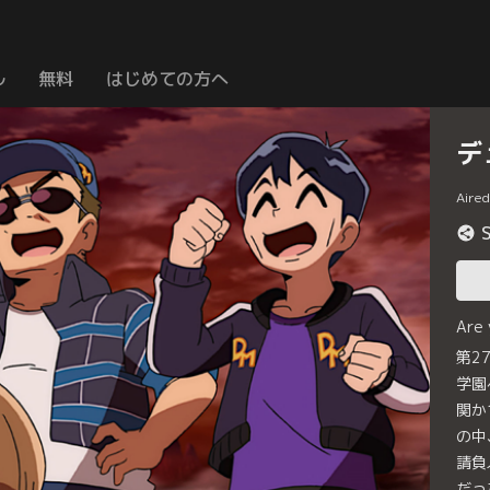
ル
無料
はじめての方へ
デ
Aire
Are
第2
学園
関か
の中
請負
だっ