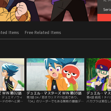
Seri
ated Items
Free Related Items
WIN 第02話
デュエル・マスターズ WIN 第03話
デュエル・マスタ
チ）デュエマ／ウィ
第3話 D4／若きカリスマIT社長であり、
第4話 結成！チ
ードの中へと戻っ
「D4」のリーダーでもある無敗の最強デュ
バカブラは実在し
たすために再びカ
エリスト、プリンス・カイザ。彼の圧倒的
バに潜むという謎
んだか様子がおか
な強さを知り対決を望むウィンの前に、同
ていたのは、なん