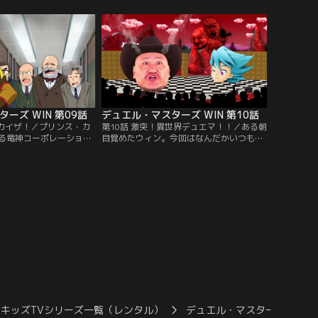
を持ったウィンと仲間た
ら漂う魅力的な香りを嗅ぎつけた邪神くん
チバカブラ捜索隊」一行
は、その正体を突き止めるためウィンと共
カードの正体を探るべ
に彼らを追いかけることに。邪神くんを惹
マの奥地にあるジャング
きつける香りの主は、もしや新たなアビス
た--。【提供：バンダイ
ロイヤルなのか--！？【提供：バンダイチ
ャンネル】
ーズ WIN 第09話
デュエル・マスターズ WIN 第10話
・カイザ！／プリンス・カ
第10話 激突！異世界デュエマ！！／ある朝
る竜神コーポレーショ
目覚めたウィン。今回はなんだかいつもと
して謎の男、ハリウッド
様子が違うようで…。そんなウィンの前に
が来日！しかし、その就
現れたのは、ハリウッドザコシショウ！？
の信念と大人たちの陰謀
そして、ウィンとまさかのデュエマ対
いた--。ハリウッドザフ
決！？前代未聞の異世界デュエマ、一体ど
デュエマを挑まれたカイ
ちらが勝利するのか！総集編との二本立て
頂点に君臨する彼の実力が
スペシャルだぞ！【提供：バンダイチャン
提供：バンダイチャンネ
ネル】
キッズTVシリーズ一覧（レンタル）
デュエル・マスターズ WIN