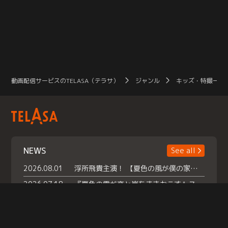
動画配信サービスのTELASA（テラサ）
ジャンル
キッズ・特撮一覧
NEWS
See all
2026.08.01
浮所飛貴主演！ 【夏色の風が僕の家にやってきた】 本日よりテラサで独占配信スタート！
2026.07.18
『夏色の雲が恋と嵐をまきおこす』スペシャルメイキング 【Part1】2026年７月18日（土）23時30分～配信スタート！話題のシーンの裏側を大公開！豪華キャスト大集合！ 『武宮家 真夏の家族会議』開催！
2026.07.15
救命医・遥（今田）の《心揺さぶる過去》や、 麻酔科医・権野（船越英一郎）の《謎多きプライベート》など… 《知られざるエピソード》を独占配信！