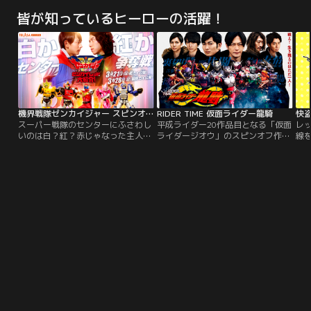
皆が知っているヒーローの活躍！
機界戦隊ゼンカイジャー スピンオフ ゼンカイレッド大紹介！
RIDER TIME 仮面ライダー龍騎
スーパー戦隊のセンターにふさわし
平成ライダー20作品目となる「仮面
レ
いのは白？紅？赤じゃなった主人公
ライダージオウ」のスピンオフ作品
線
への最強テーマがスピンオフで登
として、17年の時を経てあの「仮面
よ
場！！そしてキカイノイドも人間に
ライダー龍騎」が再起動する。戦
き
なっちゃう！？2021年3月21日
え！生き残るのはただ一人！！バト
者
（日）・28日（日） TELASA独占で
ルロイヤル再び！！！
こ
全2話連続公開！
は
で
と