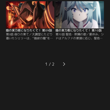
で魔力を制御し、学園を占拠する。
占拠”という夢に見た展開に嬉々と
して暗躍し始める。
陰の実力者になりたくて！ 第09話
陰の実力者になりたくて！ 第10話
第9話 偽りの果て／大講堂にたどり
第10話 聖地・欺瞞の都／夏休み、シ
着いたシェリーは、“強欲の瞳”を無
ドはアルファの要請に応じ、聖地リ
効化する装置を投入。学生が反撃を
ンドブルムを訪れることに。聖地で
開始すると、シャドウガーデンも参
は、年に一度、聖域の扉が開かれる
戦。混乱の中、首謀者“痩騎士”の前
日に行われる“女神の試練”が開幕の
にシャドウが現れる。
時を迎えようとしていた。
1