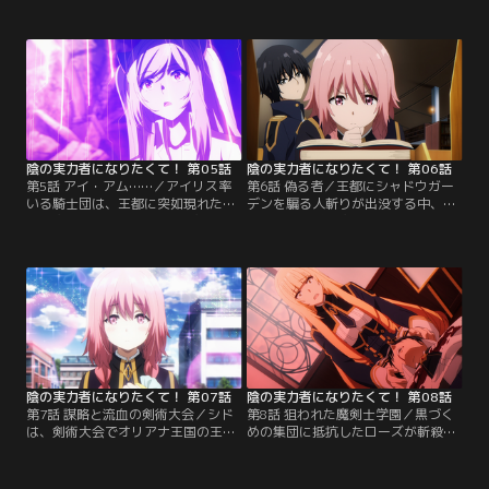
が、罰ゲームで王女アレクシアに告
を執るが、手掛かりはなし。一方で
白させられたことで、安定のモブラ
シドは、“シャドウガーデン”の盟主
イフが激変してしまう。
シャドウとして、敵のアジトを急襲
する。
陰の実力者になりたくて！ 第05話
陰の実力者になりたくて！ 第06話
第5話 アイ・アム……／アイリス率
第6話 偽る者／王都にシャドウガー
いる騎士団は、王都に突如現れた謎
デンを騙る人斬りが出没する中、ア
の怪物に大苦戦。そこに“怪物の素
イリスは古代文字解読を、王国随一
性”を知るアルファが現れる。一
の頭脳と名高いシェリーに依頼す
方、シャドウに追い詰められたゼノ
る。その頃、シドは友人と百貨店ミ
ンは、不穏な赤い薬の力で覚醒する
ツゴシ商会を訪れていた。
が。
陰の実力者になりたくて！ 第07話
陰の実力者になりたくて！ 第08話
第7話 謀略と流血の剣術大会／シド
第8話 狙われた魔剣士学園／黒づく
は、剣術大会でオリアナ王国の王女
めの集団に抵抗したローズが斬殺さ
ローズと対戦。モブらしいやられ方
れそうになった瞬間、モブとしての
で会場をざわつかせる。そんな中、
役割をまっとうしたいシドが身代わ
黒づくめの集団がアーティファクト
りに。その後、“テロリストの学園