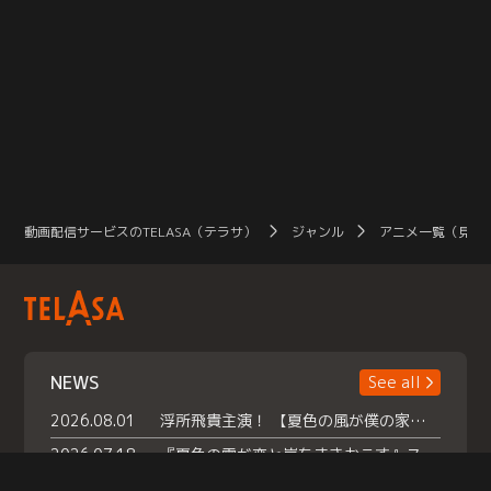
動画配信サービスのTELASA（テラサ）
ジャンル
アニメ一覧（見放
NEWS
See all
2026.08.01
浮所飛貴主演！ 【夏色の風が僕の家にやってきた】 本日よりテラサで独占配信スタート！
2026.07.18
『夏色の雲が恋と嵐をまきおこす』スペシャルメイキング 【Part1】2026年７月18日（土）23時30分～配信スタート！話題のシーンの裏側を大公開！豪華キャスト大集合！ 『武宮家 真夏の家族会議』開催！
2026.07.15
救命医・遥（今田）の《心揺さぶる過去》や、 麻酔科医・権野（船越英一郎）の《謎多きプライベート》など… 《知られざるエピソード》を独占配信！