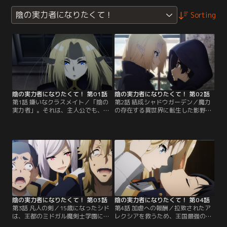
陰の実力者になりたくて！
Sorting
陰の実力者になりたくて！ 第01話
陰の実力者になりたくて！ 第02話
第1話 嫌いなクラスメイト／「陰の
第2話 結成シャドウガーデン／魔力
実力者」。それは、主人公でも、ラ
の存在する異世界に転生した影野
スボスでもない。普段は実力を隠し
は、田舎貴族カゲノー男爵家の冴え
てモブに徹し、物語に陰ながら介入
ない第2子として暮らす傍ら、夜な
して密かに実力を示す存在。影野ミ
夜な盗賊を狩り、“悪魔憑き”のエル
ノルは幼少期からの夢である“陰の
フを救い出すなど、着々と陰の実力
実力者”になるべく、着々と準備を
者への道を歩み始める。
進めていた。
陰の実力者になりたくて！ 第03話
陰の実力者になりたくて！ 第04話
第3話 凡人の剣／15歳になったシド
第4話 加虐への報酬／拉致されたア
は、王都のミドガル魔剣士学園に入
レクシアを救うため、王国最強の魔
学。平凡な学園生活を送っていた。
剣士と呼ばれるアイリスが陣頭指揮