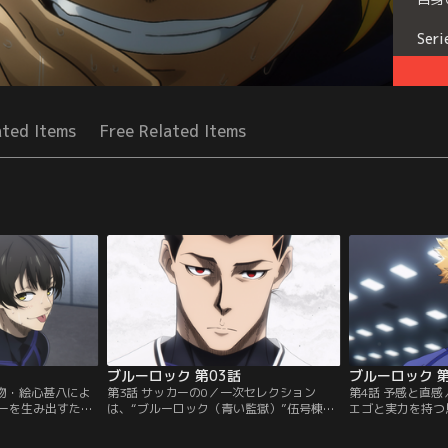
Seri
ated Items
Free Related Items
ブルーロック 第03話
ブルーロック 第
人物・絵心甚八によ
第3話 サッカーの0／一次セレクション
第4話 予感と直
ーを生み出すため
は、“ブルーロック（青い監獄）”伍号棟内
エゴと実力を持つ
監獄）”プロジェク
にてV・W・X・Y・Zの5チームによる総当
Xに惨敗。「自分
し生き残ったラン
たりグループマッチを行い、上位2チーム
う絵心の言葉を受