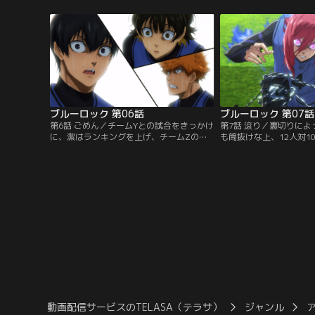
しまう。そんな彼のもとに“ブルーロック
キング上位5名は、6ヶ月
（青い監獄）”への招待状が届く。それ
20W杯のFW登録選手に
は、日本がW杯で優勝するため、300人の
た者は一生日本代表にな
高校生世代フォワードの中から、たった1
う。絵心が求めるストラ
人の“世界一のストライカー”となる…。
ムとはなんなのか。潔た
ブルーロック 第06話
ブルーロック 第07話
第6話 ごめん／チームYとの試合をきっかけ
第7話 滾り／裏切りに
に、潔はランキングを上げ、チームZの中
も筒抜けな上、12人対1
心となっていた。そして次の対戦相手は、
状況に追い込まれたチー
双子の鰐間兄弟が率いるチームW。アイコ
にあっても必死に足掻き
ンタクトと、恐るべきコンビネーションを
アツい戦いと、自分自身
武器に立ちふさがる鰐間兄弟。彼らは、か
純粋なエゴが、燻ってい
つて同じチームでプレーしていた千切豹馬
る。3-4の劣勢の中、千
に対し、過去のトラウマに触れ挑発する。
た武器と、胸の奥に秘め
千切はサッカーを諦めるために…。
ールドを駆け抜け、試合
動画配信サービスのTELASA（テラサ）
ジャンル