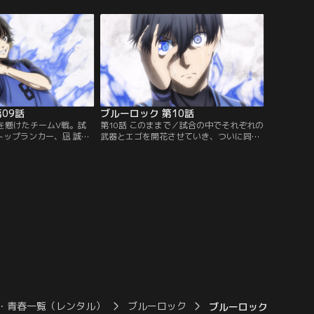
認しあうが、潔は自分の
フィールド全体を見渡しながら互いのエゴ
ずにいた。己の武器に悩
をぶつけ合う潔と二子の戦いは、試合終了
ムX戦で感じた“ゴールの
間際ラスト1分までもつれ込む。潔とチー
、次なる対戦相手、チー
ムZは、二子の最終作戦「ワンタイム・キ
った。
ル・カウンター」を打ち破ることが…。
09話
ブルーロック 第10話
命を懸けたチームV戦。試
第10話 このままで／試合の中でそれぞれの
トップランカー、凪 誠士
武器とエゴを開花させていき、ついに同点
城斬鉄の3人の能力に圧
にまで持ち込んだチームZ。完全に試合の
ッカー歴半年にして無敗
流れを手にしたチームZだったが、その快
アの圧倒的攻撃力は、潔
進撃は、チームVの怪物・凪をも“覚醒”さ
を折るには十分すぎるほ
せてしまう。覚醒の連鎖の中、潔も自身の
諦めかけたその時、蜂楽
武器を使いこなす方法を見出し、戦い続け
ムZ全員の“エゴ”に火を
る。そしてエゴとエゴのぶつかり合いが生
クション最終戦…。
み出す“熱”は試合を傍観する久遠の…。
・青春一覧（レンタル）
ブルーロック
ブルーロック 第19話