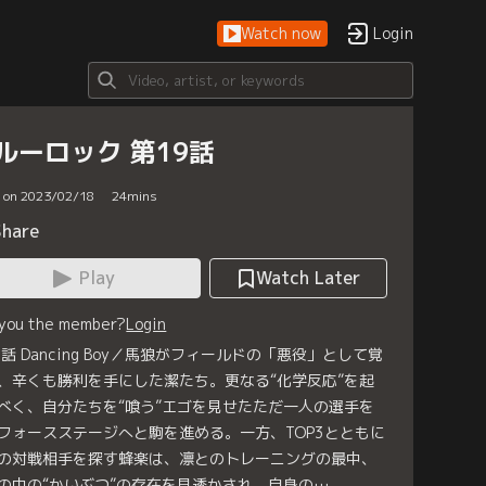
Watch now
Login
ルーロック 第19話
d on 2023/02/18
24
mins
Share
Play
Watch Later
 you the member?
Login
9話 Dancing Boy／馬狼がフィールドの「悪役」として覚
、辛くも勝利を手にした潔たち。更なる“化学反応”を起
べく、自分たちを“喰う”エゴを見せたただ一人の選手を
フォースステージへと駒を進める。一方、TOP3とともに
の対戦相手を探す蜂楽は、凛とのトレーニングの最中、
の中の“かいぶつ”の存在を見透かされ、自身の…。