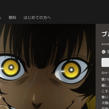
ル
無料
はじめての方へ
ブ
Aire
Are
第1
醒し
こす
奪い
次戦
自身