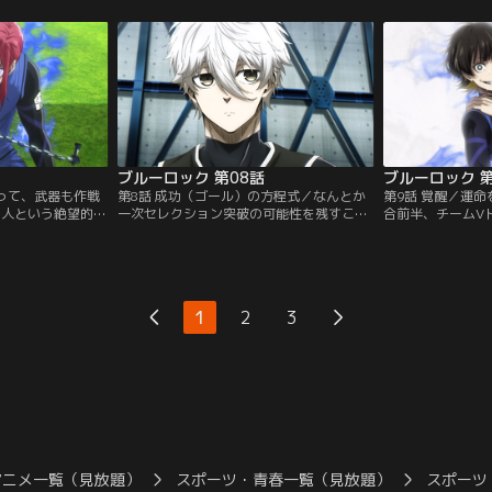
後に行われるU-
のみが勝ちあがれるというもの。ランキン
れぞれの武器を確
なれるが、脱落し
グ最底辺のチームZである潔たちは、初戦
武器を見つけられ
る権利を失うとい
チームXへと挑む。だが、“チーム内で最も
みながらも、チー
イカーのエゴイズ
点を取った1人だけは無条件で勝ちあがれ
匂い”をヒントに
ちは…。
る”という特殊なルールにより…。
ムYへと挑むのだ
ブルーロック 第08話
ブルーロック 第
よって、武器も作戦
第8話 成功（ゴール）の方程式／なんとか
第9話 覚醒／運
0人という絶望的な
一次セレクション突破の可能性を残すこと
合前半、チームV
ムZ。そんな窮地
ができたチームZ。だが、裏切りによって1
郎・御影玲王・剣
続けるチームZの
人欠けた10人だけでグループ最強のチーム
倒される。特にサ
を信じ続ける潔の
Vとの最終決戦に挑まざるを得ず、ピンチ
を誇る凪＆玲王ペ
た千切に火をつけ
は終わらない。引き分けでも脱落が確定
たちチームZの心
切が封じ込めてい
し、勝利のみが突破条件という追い詰めら
どだった。勝利を
1
2
3
られたエゴがフィ
れた状況の中、潔はチームの勝利のため、
廻のプレーがチー
を…。
そして自身でゴールを奪うため…。
つける。一次セレ
アニメ一覧（見放題）
スポーツ・青春一覧（見放題）
スポーツ