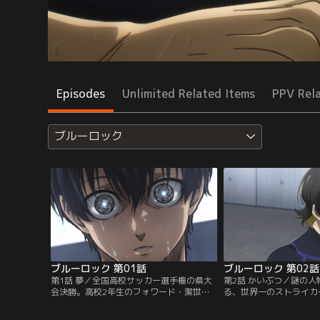
Episodes
Unlimited Related Items
PPV Rel
ブルーロック
ブルーロック 第01話
ブルーロック 第02話
第1話 夢／全国高校サッカー選手権の県大
第2話 かいぶつ／謎の
会決勝。高校2年生のフォワード・潔世一
る、世界一のストライカ
は、ゴール前で味方にパスを出してしまっ
の “ブルーロック（青い
たことによって全国大会への道を絶たれて
ト。ライバル達を蹴落と