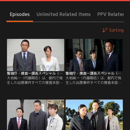
Episodes
Unlimited Related Items
PPV Related I
Sorting
警視庁・捜査一課長スペシャル（2012年7月14日放送）
警視庁・捜査一課長スペシャル（2013年8月3日放送）
大岩純一（内藤剛志）は、都内で発
大岩純一（内藤剛志）は、都内で発
生した凶悪事件すべての捜査本部の
生した凶悪事件すべての捜査本部の
指揮を執る、警視庁捜査一課長。20
指揮を執る、警視庁捜査一課長。20
年前に最愛の娘・春奈（本田望結）
年前に最愛の娘・春奈（本田望結）
を病気で亡くし、妻の小春（床嶋佳
を病気で亡くし、妻の小春（床嶋佳
子）と2人暮らしをしている。都内
子）と2人暮らしをしている。東
で放火事件が4件連続し、解決が急
京・多摩ニュータウンの火災現場
がれていたある日、墨田区内のアパ
で、不審な遺体が発見された。
ートで主婦の小林早紀（秦由香里）
が殺害される事件が起きた。