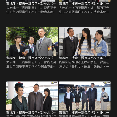
警視庁・捜査一課長スペシャル（2014年7月26日放送）
警視庁・捜査一課長スペシャル（2015年5月23日放送）
大岩純一（内藤剛志）は、都内で発
大岩純一（内藤剛志）は、都内で発
生した凶悪事件すべての捜査本部の
生した凶悪事件すべての捜査本部の
指揮を執る、警視庁捜査一課長。最
指揮を執る、警視庁捜査一課長。最
愛の娘を病気で亡くし、妻の小春
愛の娘を病気で亡くし、妻の小春
（床嶋佳子）と2人暮らしをしてい
（床嶋佳子）と2人暮らしをしてい
る。東京・羽田のマンションの一室
る。ある朝、会社員の高科幸一（草
で、調理器具メーカー“キッチンド
薙仁）が自宅マンションを出た直後
リーム”遠藤社長（中丸新将）の
に、何者かに車で連れ去られる事件
娘・桃花（菅原禄弥）の絞殺死体が
が発生。
発見された。
警視庁・捜査一課長スペシャル（2015年10月17日放送）
警視庁・捜査一課長スペシャル（2018年7月15日放送）
大岩純一（内藤剛志）は、都内で発
内藤剛志が叩き上げの捜査一課長を
生した凶悪事件すべての捜査本部の
演じる『警視庁・捜査一課長』スペ
指揮を執る、警視庁捜査一課長。最
シャル！巣鴨・地蔵通り商店街近く
愛の娘を病気で亡くし、妻の小春
の公園で、“謎の暗号”を所持した男
（床嶋佳子）と2人暮らしをしてい
性の遺体が発見された…！すぐさま
る。早朝、ジョギング中だったアパ
臨場した捜査一課長・大岩純一（内
レルメーカー社長秘書・東条沙知絵
藤剛志）に、所轄の巣鴨中央署刑事
（岩田さゆり）が何者かに刺殺され
課長・高井智代子（宮崎美子）は、
た。
1から365までの数字がひとつずつ書
かれた紙片が被害者のポケットの中
に入っていたと説明する。
警視庁・捜査一課長スペシャル（2019年1月6日放送）
警視庁・捜査一課長スペシャル（2019年4月21日放送）
東京・渋谷で“宝石だらけの遺体”が
警視庁捜査一課長・大岩純一（内藤