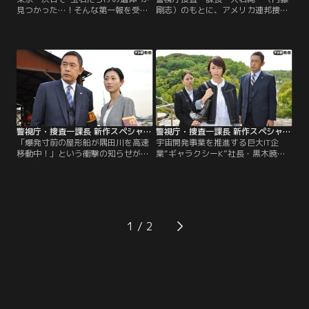
見つかった…！そんな第一報を受け
剛志）のもとに、アメリカ連邦捜査
た捜査一課長・大岩純一（内藤剛
局“FBI”から極秘の捜査依頼が舞い込
志）は、運転担当刑事・奥野親道
んだ。羽田発の直行便に搭乗したニ
（塙宣之）と共に現場に向かう。被
ューヨーク在住の日本人・左藤彬
害者の顔を見た大岩は、ハッとす
（伊嵜充則）が、ニューヨークに到
る。背中を刺されて死んでいたの
着した直後に死亡したという。死因
は、10年前、大岩が強盗殺人容疑で
は毒物による中毒死で、日本出国前
逮捕した江並弘敏（坂田聡）だった
に毒物入りカプセルを何者かに飲ま
のだ。
された可能性があるというのだ。
警視庁・捜査一課長 新作スペシャルI（2019年7月7日放送）
警視庁・捜査一課長 新作スペシャルII（2019年7月14日放送）
「爆発寸前の屋形船が隅田川を高速
宇宙開発事業を推進する巨大IT企
移動中！」という衝撃の知らせが、
業“ギャラクシーK”社長・黒木暁
警視庁捜査一課長・大岩純一（内藤
（佐野史郎）のもとに、記者会見会
剛志）のもとに舞い込んだ。社長・
場に爆弾を仕掛けたという脅迫電話
鮎原和文（六平直政）とその秘書・
が入った。一報を受けた警視庁捜査
池本奈月（谷村美月）が貸し切り屋
一課長・大岩純一（内藤剛志）は、
形船に乗っていたところ、突然、奈
すぐさま現地に駆け付け、対策本部
月の携帯電話に「秘密の金庫のカギ
を設置する。ギャラクシーKでは一
1
を渡さないと船を爆破する」という
般人から宇宙飛行士を選ぶプロジェ
謎の脅迫電話がかかってきたらし
クトを進めており…。
い。