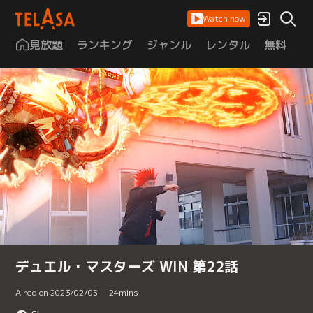
Watch now
見放題
ランキング
ジャンル
レンタル
無料
は
デュエル・マスターズ WIN 第22話
Aired on 2023/02/05
24
mins