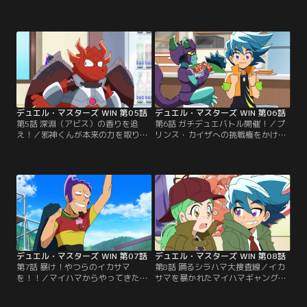
の最強デュエリスト、プリンス・カ
たちが住むチバに潜むという謎の生
イザ。彼の圧倒的な強さを知り対決
物チバカブラが持っていたのは、な
を望むウィンの前に、同じく「D4」
んとデュエマのカード！？そのカー
の一人であるボウイが現れる。カイ
ドに興味を持ったウィンと仲間たち
ザとの対決しか頭にないウィンに対
で結成された「チバカブラ捜索隊」
し、新たなカードを手にリベンジに
一行は、チバカブラとカードの正体
燃えるボウイは再び勝負を申し込
を探るべく、チバはシラハマの奥地
む！【提供：バンダイチャンネル】
にあるジャングルへ向かうのだった-
-。【提供：バンダイチャンネル】
デュエル・マスターズ WIN 第05話
デュエル・マスターズ WIN 第06話
第5話 深淵（アビス）の香りを追
第6話 ガチデュエバトル開催！／プ
え！／邪神くんが本来の力を取り戻
リンス・カイザへの挑戦権をかけた
すためには、邪神の一族「アビスロ
大会「ガチデュエバトル」が開催！
イヤル」の仲間を集める必要があっ
ウィンは邪神くんと共に大会に参加
た。ある日、ウィンの友達から漂う
することに。大会当日、いじめられ
魅力的な香りを嗅ぎつけた邪神くん
っ子を助ける謎の美少女カレンと出
は、その正体を突き止めるためウィ
会いなんだかいい雰囲気のウィン。
ンと共に彼らを追いかけることに。
大会も順調に勝ち進む中、ウィンに
邪神くんを惹きつける香りの主は、
嫉妬の炎を燃やすうんちくは自慢の
もしや新たなアビスロイヤルなのか-
墓地利用戦術でウィンに勝負を挑
-！？【提供：バンダイチャンネル】
む！！【提供：バンダイチャンネ
ル】
デュエル・マスターズ WIN 第07話
デュエル・マスターズ WIN 第08話
第7話 暴け！やつらのイカサマ
第8話 踊るシラハマ大捜査線／イカ
を！！／マイハマからやってきたギ
サマを暴かれたマイハマギャング、
ャングデュエリスト、マズキとケン
マズキとケンドラがガチデュエバト
ドラ。デュエマ大会でボウイを不可
ルの優勝賞品を奪って逃走！ウィン