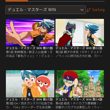
デュエル・マスターズ WIN
Sorting
デュエル・マスターズ WIN 第01話
デュエル・マスターズ WIN 第02話
第1話 邪神復活／新主人公登場！そ
第2話 親子の本気（ガチ）デュエマ
の名は「斬札ウィン」！！デュエマ
／ウィンに呼び出された後、カード
が大好きな彼は、ある日参加した大
の中へと戻っていった邪神。空腹を
会で優勝賞品のカードを狙う少年、
満たすために再びカードから飛び出
覚知山ボウイとの戦いに挑む。そこ
すも、なんだか様子がおかしいよう
で聞こえてきた謎の声に導かれるま
で……。一方、ウィンとボウイの不
まにウィンが召喚したのは、世界の
思議なデュエルに魅せられたウィン
支配を目論む邪神で--！？新たなデ
の父パパリンも早速ウィンと対決す
ュエル・マスターズが今始まる！
ることに！ウィンは生粋のデュエリ
【提供：バンダイチャンネル】
ストであるパパリンに勝利すること
ができるのか！？【提供：バンダイ
チャンネル】
デュエル・マスターズ WIN 第03話
デュエル・マスターズ WIN 第04話
第3話 D4／若きカリスマIT社長であ
第4話 結成！チバカブラ捜索隊！／
り、「D4」のリーダーでもある無敗
珍獣チバカブラは実在した！ウィン