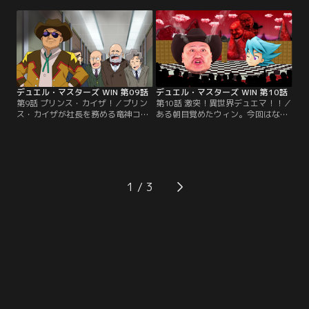
解な戦術で下した二人に対し、その
たちはパパリンを本部長とする捜査
勝利をイカサマによるものと疑うウ
本部を立ち上げ、捜査に乗り出す！
ィンは仲間たちと共に秘密を暴くべ
みんなが楽しみにしている優勝賞品
く調査を開始！準決勝でマズキと激
を奪った二人をこのシラハマの街か
突するウィンもまた、彼らが仕掛け
ら脱出させるわけにはいかない！ウ
る罠の餌食となってしまうのか-
ィンたちよ、シラハマを封鎖せ
-！？【提供：バンダイチャンネル】
よ！！【提供：バンダイチャンネ
ル】
デュエル・マスターズ WIN 第09話
デュエル・マスターズ WIN 第10話
第9話 プリンス・カイザ！／プリン
第10話 激突！異世界デュエマ！！／
ス・カイザが社長を務める竜神コー
ある朝目覚めたウィン。今回はなん
ポレーション。その副社長として謎
だかいつもと様子が違うようで…。
の男、ハリウッドザフクシャチョウ
そんなウィンの前に現れたのは、ハ
が来日！しかし、その就任の裏では
リウッドザコシショウ！？そして、
カイザの信念と大人たちの陰謀がぶ
ウィンとまさかのデュエマ対決！？
つかり合っていた--。ハリウッドザ
前代未聞の異世界デュエマ、一体ど
フクシャチョウからデュエマを挑ま
ちらが勝利するのか！総集編との二
1
れたカイザ。ついにD4の頂点に君臨
本立てスペシャルだぞ！【提供：バ
する彼の実力が明らかになる！【提
ンダイチャンネル】
供：バンダイチャンネル】