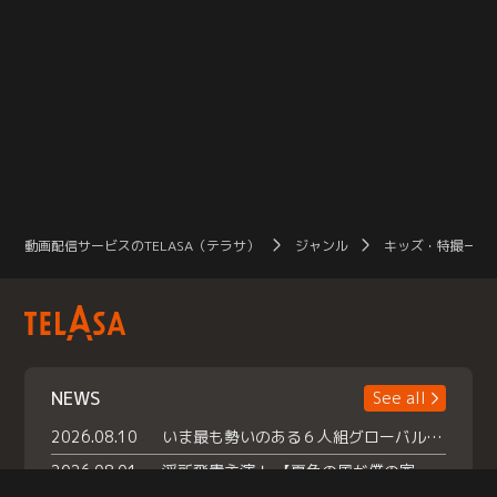
動画配信サービスのTELASA（テラサ）
ジャンル
キッズ・特撮一覧
NEWS
See all
2026.08.10
いま最も勢いのある６人組グローバルグル ープ NCT WISHの地上波初冠特番 『NCT WISHの放課後グランプリ』放送決定 メンバーたちが３ペアに分かれ 【平成】をテーマにしたスペシャル企画 で対決 番組撮り下ろしのパフォーマンスも！ TELASA（テラサ）では放送終了後から オリジナルコンテンツを大量配信！
2026.08.01
浮所飛貴主演！ 【夏色の風が僕の家にやってきた】 本日よりテラサで独占配信スタート！