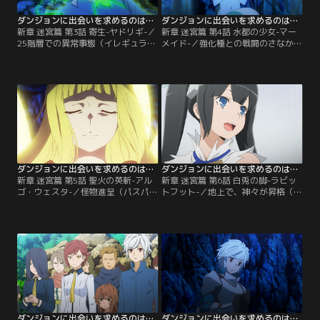
ネル】
ダンジョンに出会いを求めるのは間違っているだろうかIV 第03話
ダンジョンに出会いを求めるのは間違っているだろうかIV 第04話
新章 迷宮篇 第3話 寄生-ヤドリギ-／
新章 迷宮篇 第4話 水都の少女-マー
25階層での異常事態（イレギュラ
メイド-／強化種との戦闘のさなか、
ー）----強化種となり知性を有した
パーティからはぐれてしまったベル
モンスターに強襲され、千草は宿り
は、滝壺の底でマーメイドの異端児
木を撃ち込まれ、その身体を蝕まれ
（ゼノス）、マリィと出会う。彼女
てしまう。先だって強化種の被害に
の生き血で全快したベルは、マリィ
あったルヴィスの助言も得て、ベル
に連れられ安全な場所へと一時避難
達は地上への帰還よりも、強化種を
することに。一方で、ベル不在とな
討伐することで、千草を蝕む元凶を
ってしまったリリ達だったが、強化
断つこと、そして…。【提供：バン
種の被害にあった冒険者達とも合
ダイチャンネル】
流・連携し…。【提供：バンダイチ
ャンネル】
ダンジョンに出会いを求めるのは間違っているだろうかIV 第05話
ダンジョンに出会いを求めるのは間違っているだろうかIV 第06話
新章 迷宮篇 第5話 聖火の英斬-アル
新章 迷宮篇 第6話 白兎の脚-ラビッ
ゴ・ウェスタ-／怪物進呈（パスパレ
トフット-／地上で、神々が昇格（ラ
ード）に怪物の宴（モンスターパー
ンクアップ）したベルやヴェルフの
ティ）。おおよそモンスターにある
ふたつ名を議論し、定めていた頃---
まじき戦術を使い、リリ達を追い詰
-無事、強化種を討ち果たしたベルと
める強化種だったが、春姫が起死回
仲間達は、安全地帯（セーフティポ
生の妖術【ココノエ】を放ち、形勢
イント）の18階層で身体を癒やし、
は逆転したかに見えた----しかし、
地上へ帰還するための準備を進めて
強化種の狙いは、冒険者たちが集め
いた。久々にベルとゆっくりした時
た魔石。それらを喰らい、自らに更
間を過ごそうと、リリはベルを誘お
なる強化を…。【提供：バンダイチ
うとするが…。【提供：バンダイチ
ャンネル】
ャンネル】
ダンジョンに出会いを求めるのは間違っているだろうかIV 第07話
ダンジョンに出会いを求めるのは間違っているだろうかIV 第08話