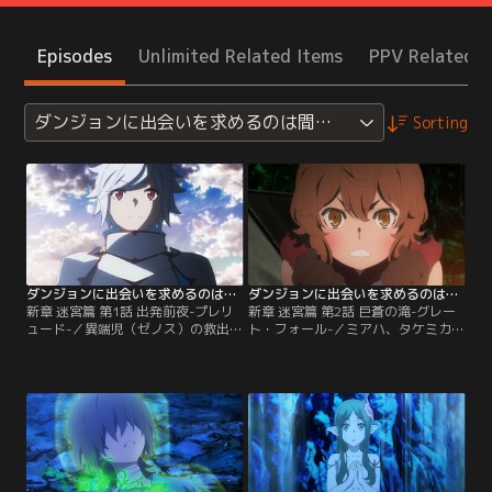
Episodes
Unlimited Related Items
PPV Related I
ダンジョンに出会いを求めるのは間違っているだろうかIV
Sorting
ダンジョンに出会いを求めるのは間違っているだろうかIV 第01話
ダンジョンに出会いを求めるのは間違っているだろうかIV 第02話
新章 迷宮篇 第1話 出発前夜-プレリ
新章 迷宮篇 第2話 巨蒼の滝-グレー
ュード-／異端児（ゼノス）の救出、
ト・フォール-／ミアハ、タケミカヅ
好敵手（アステリオス）との戦闘を
チの派閥、そしてアイシャも伴い、
経て、Lv.4への昇格（ランクアッ
派閥連合のパーティでダンジョンへ
プ）を果たした【ヘスティア・ファ
挑むこととなったベル達【ヘスティ
ミリア】の冒険者、ベル・クラネ
ア・ファミリア】。ふたりのLv.4冒
ル。それに伴い派閥のランクも上
険者を擁するパーティは、順調に中
昇、ベル達はギルドから強制任務
層を突破し、中層と下層の分水嶺と
（ミッション）を課されることにな
なる24階層で野営を張ることに。未
る。その内容はダンジョン到達階数
踏の領域----下層への…。【提供：
の更新--。【提供：バンダイチャン
バンダイチャンネル】