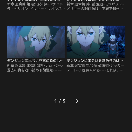
新章 迷宮篇 第7話 予知夢-カサンド
新章 迷宮篇 第8話 混迷-ミラビリス-
ラ・イリオン-／リュー・リオンが冒
／リューの討伐隊は、下層で起きた
険者を殺害----耳を疑うような話を
異変を受け、25階層での見張りと27
耳にしたベル達。有り得ないと確信
階層への捜索隊に分割されること
に近い思いを抱く面々ではあるが、
に。それに伴ってベル達も、捜索隊
リヴィラの冒険者達は色めき立ち、
に参加するベルと、リヴィラで騒ぎ
リューの討伐隊を組織していく。リ
を扇動したタークという冒険者を監
ヴィラの冒険者達が発見する前にリ
視するグループに分かれて行動を始
ューに接触し、真相を明らかにする-
める。狙い通り、ターク達は不穏な
---そのためにベル達は地上への帰還
動きを見せ始め、リリやアイシャは
を…。【提供：バンダイチャンネ
彼らを追う。【提供：バンダイチャ
ル】
ンネル】
ダンジョンに出会いを求めるのは間違っているだろうかIV 第09話
ダンジョンに出会いを求めるのは間違っているだろうかIV 第10話
新章 迷宮篇 第9話 凶兆-ラムトン-／
新章 迷宮篇 第10話 破壊者-ジャガー
過去の仇を追い詰める復讐鬼----そ
ノート-／厄災来たる----それは、例
んなリューの姿を目の当たりにした
外なく冒険者に死を運ぶ存在。それ
ベル。しかし、それでもリューに冒
は、かつてリューの仲間【アストレ
険者殺害の真相を問いただし『やっ
ア・ファミリア】を殺戮した怪
ていない』という言葉を引き出すに
物……それは、ダンジョンが秩序を
至る。すべてはジュラやタークがリ
保つために産み落とした破壊者（ジ
ューを貶め、殺害するために仕組ん
ャガーノート）。ボールスが率いて
1
だ謀略……本性を現したジュラは強
いた上級冒険者達が一瞬で生命を散
硬策へと舵を切り…。【提供：バン
らし、世界を恐怖・絶望・断末魔の
ダイチャンネル】
みが…。【提供：バンダイチャンネ
ル】