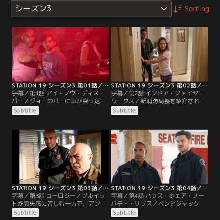
シーズン3
Sorting
STATION 19 シーズン3 第01話／字幕
STATION 19 シーズン3 第02話／字幕
字幕／第1話 アイ・ノウ・ディス・
字幕／第2話 インドア・ファイヤー
バー／ジョーのバーに車が突っ込
ワークス／新消防局長を紹介された
み、アンディとサリヴァンは消防士
ステーション 19の隊員たちは戸惑い
Subtitle
Subtitle
たちを率いて、ビルが倒壊する前に
を感じる。花火の爆発によって発生
人々を救出しようとする。
したデパートの火事で辛い記憶が蘇
ったベンは、新しい試みに挑戦する
ことを心に決める。
STATION 19 シーズン3 第03話／字幕
STATION 19 シーズン3 第04話／字幕
字幕／第3話 ユーロジー／プルイッ
字幕／第4話 ハウス・ホェア・ノー
トが喪失感に苦しむ一方で、アンデ
バディ・リブス／ベンとジャックは
ィは悲しみを分かち合おうとせず、
人命救助のため、ホームレスの子供
Subtitle
Subtitle
仕事に没頭する。隊員たちは一酸化
たちをなだめようとする。きょうだ