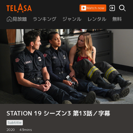
Watch now
見放題
ランキング
ジャンル
レンタル
無料
は
STATION 19 シーズン3 第13話／字幕
Subtitle
2020
43
mins