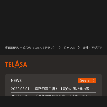
動画配信サービスのTELASA（テラサ）
ジャンル
海外・アジアドラ
NEWS
See all
2026.08.01
浮所飛貴主演！ 【夏色の風が僕の家にやってきた】 本日よりテラサで独占配信スタート！
2026.07.18
『夏色の雲が恋と嵐をまきおこす』スペシャルメイキング 【Part1】2026年７月18日（土）23時30分～配信スタート！話題のシーンの裏側を大公開！豪華キャスト大集合！ 『武宮家 真夏の家族会議』開催！
2026.07.15
救命医・遥（今田）の《心揺さぶる過去》や、 麻酔科医・権野（船越英一郎）の《謎多きプライベート》など… 《知られざるエピソード》を独占配信！