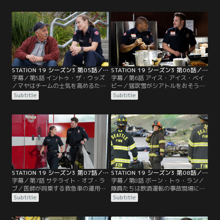
炭素の大規模な漏出に対応する。新
いである彼らは、血のつながりがあ
隊長をめぐるサリヴァンの選択が物
る子もいれば、里子もいた。マヤは
議をかもす。
チームをまとめようとがむしゃらに
なる。要求を却下されたプルイット
は、思い切った行動に出ることを宣
言する。
STATION 19 シーズン3 第05話／字幕
STATION 19 シーズン3 第06話／字幕
字幕／第5話 イントゥ・ザ・ウッズ
字幕／第6話 アイス・アイス・ベイ
／マヤはチームの士気を高めるため
ビー／猛吹雪がシアトルをおそう
に隊員たちをキャンプに連れ出す
中、トラヴィスは電話での難しい対
Subtitle
Subtitle
が、事態は予想外の展開となり、隊
応を迫られる。ベンは同僚に対する
員たちはクマに襲われたキャンプ初
疑念を深めていく。
心者たちを救うために奮闘する。プ
ルイットはアンディとの仲を修復し
ようと策を講じる。
STATION 19 シーズン3 第07話／字幕
STATION 19 シーズン3 第08話／字幕
字幕／第7話 サテライト・オブ・ラ
字幕／第8話 ボーン・トゥ・ラン／
ブ／医師が同乗する救急車の運用開
隊員たちは飲酒運転の事故現場に駆
始準備を進めていたベンは、フェン
けつける。ディーンはプルイットか
Subtitle
Subtitle
タニルがなくなったことでサリヴァ
らアドバイスを受ける。サリヴァン
ンへの疑念を深めていく。一緒に働
はアメリア・シェパード医師に助け
かなくてはならなくなったジャック
を求める。