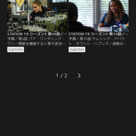
とリゴは、お互いの違いに目をつぶ
ろうとする。
STATION 19 シーズン3 第09話／字幕
STATION 19 シーズン3 第10話／字幕
字幕／第9話 プア・ワンダリング・
字幕／第10話 サムシング・アバウ
ワン／質屋を爆破すると脅す退役軍
ト・ホワット・ハプンズ／過酷な経
人を落ち着かせるために、サリヴァ
験により精神的に痛手を負った消防
Subtitle
Subtitle
ンは海軍時代の思い出話をする。ヴ
士たちのもとを、心理学者が訪れ
ィックとディーンは、アルツハイマ
る。
ー病と戦う男性の対応に当たる。プ
ルイットは命を落とした消防士たち
をたたえるために、ある行動に出
1
る。