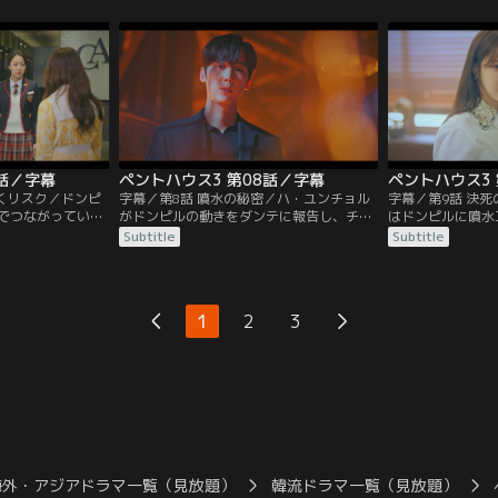
り立ったローガ
ニと再び手を組んだスリョンが自宅に戻る
違いで対立する。
ョンの元へ向か
と、見知らぬ男たちが子供たちを取り囲ん
ルは、ある人物を
でいた。
るが…。
7話／字幕
ペントハウス3 第08話／字幕
ペントハウス3 
づくリスク／ドンピ
字幕／第8話 噴水の秘密／ハ・ユンチョル
字幕／第9話 決
でつながっている
がドンピルの動きをダンテに報告し、チョ
はドンピルに噴水
レスの噴水工事を
秘書はうそをついたことを責められる。ウ
らに訴える。スリ
Subtitle
Subtitle
るが、その様子を
ンビョルはロナの助けを借りてソジンに電
を助けに向かった
先生の束縛におび
話する。ユニが双子のDNA鑑定をしたと知
ョンが目を離した
ナは、ソクフンに
ったダンテは、過去の事件を思い出す。
み、目撃情報のあ
らせる。
1
2
3
海外・アジアドラマ一覧（見放題）
韓流ドラマ一覧（見放題）