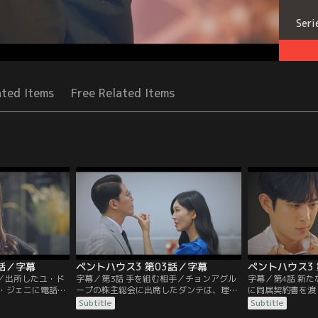
Seri
ated Items
Free Related Items
2話／字幕
ペントハウス3 第03話／字幕
ペントハウス3 
間／出所したユ・ド
字幕／第3話 手を組む相手／チョンアグル
字幕／第4話 新
・ジェニに電話す
ープの株主総会に出席したダンテは、理事
に同居契約書を渡
たダンテの部下の
たちを脅して従わせようとするが、ある人
る。チュ家の双子
Subtitle
Subtitle
親しげな様子を見
物が突然その場に乗り込んでくる。オ・ユ
ュ・ソッキョンは