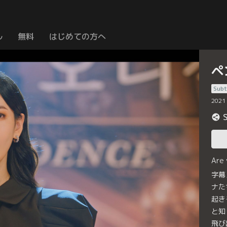
ル
無料
はじめての方へ
ペ
Subt
2021
Are
字幕
ナた
起き
と知
飛び