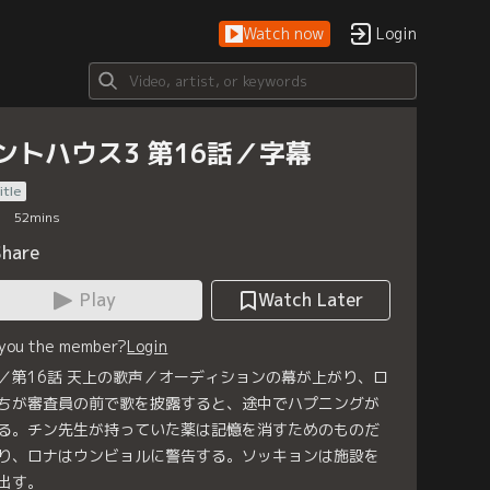
Watch now
Login
ントハウス3 第16話／字幕
itle
52
mins
Share
Play
Watch Later
 you the member?
Login
／第16話 天上の歌声／オーディションの幕が上がり、ロ
ちが審査員の前で歌を披露すると、途中でハプニングが
る。チン先生が持っていた薬は記憶を消すためのものだ
り、ロナはウンビョルに警告する。ソッキョンは施設を
出す。