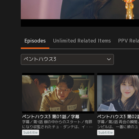
Episodes
Unlimited Related Items
PPV Rel
ペントハウス3
ペントハウス3 第01話／字幕
ペントハウス3 第0
字幕／第1話 塀の中からのスタート／有罪
字幕／第2話 再会の瞬
になり収監されたチュ・ダンテは、イ・ギ
ンピルは、一番に娘のユ
ュジンとは別の雑居房にいた。カン・マリ
る。ドンピルを迎えに来
Subtitle
Subtitle
と同じ房に収監されたコ・サンアは、適応
チョ秘書は、ドンピルと