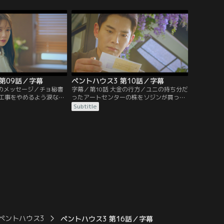
ダンテの下で働くドンピ
人だと疑われたペ・ロナは、ユニにソッキ
ブレーンとして連れてく
ョンが怪しいと話す。ユニは当日の記憶を
たどる。
第09話／字幕
ペントハウス3 第10話／字幕
死のメッセージ／チョ秘書
字幕／第10話 大金の行方／ユニの持ち分だ
工事をやめるよう涙なが
ったアートセンターの株をソジンが買った
ョンと一緒にウンビョル
と聞いたダンテは、ソジンの行動を怪し
Subtitle
ソジンは、検問所でスリ
む。ジュンギが目障りなダンテは、ドンピ
隙に車の運転席に乗り込
ルに彼を始末するよう指示する。ジュンギ
った崖に向かって車を走
はスリョンの目を盗み、彼女の家を物色す
るが…。
ペントハウス3
ペントハウス3 第16話／字幕