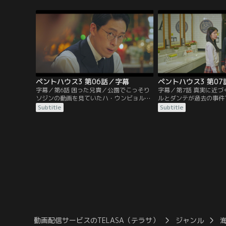
力の違いを見せつけられる。そんな中、チ
せる。その頃、空港に降
ョン・ソジンは弁護士と面会し、控訴審に
ン・リーは、シム・スリ
備えていた。
う。
ペントハウス3 第06話／字幕
ペントハウス3 第0
字幕／第6話 困った兄貴／公園でこっそり
字幕／第7話 真実に近
ソジンの動画を見ていたハ・ウンビョル
ルとダンテが過去の事件
は、家庭教師のチン・ブノンに見つかり激
と知ったユニは、ヘラパ
Subtitle
Subtitle
しく怒られる。ジュンギはダンテたちの集
しているドンピルを訪ね
まる店に突然現れ、なれなれしく昔の話を
ダンテが見ていた。チン
暴露しようとする。気が気ではないダン
えるウンビョルを見たロ
テ。
相談する。
動画配信サービスのTELASA（テラサ）
ジャンル