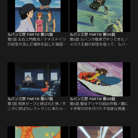
人物だった…。
ルパン三世 PARTIII 第05話
ルパン三世 PARTIII 第06話
第5話 五右ェ門無双／ナチスドイツ
第6話 ルパンが戦車でやってきた／
の財宝が沈んだ場所を記した海図を
メガス王朝の財宝を狙って、ルパン
求めアンデスに向かうルパン。しか
がやって来たのは中南米の小都市サ
し、ルパン達は目の前でドイツの姉
ンピコ。ところがその町は、国防軍
弟に奪われてしまう。五ェ門の斬鉄
とゲリラの戦闘の真っ最中だった。
剣が一閃する！
そこで次元は昔の友人・ギャランポ
と再会する。
ルパン三世 PARTIII 第07話
ルパン三世 PARTIII 第08話
第7話 死神ガーブと呼ばれた男／不
第8話 聖母マリヤの脱出作戦／額に
二子に呼ばれレストランに来たルパ
十字架の印を付けた不気味な男達
ンの前に、死んだはずの殺し屋・ガ
に、ルパン達は突然襲われ、不二子
ーブが現れた。シャンパンで乾杯す
がさらわれてしまう。ルパンは取り
る二人のグラスに拳銃を構えた男が
戻しにアラスカへと向かう。
映る…。