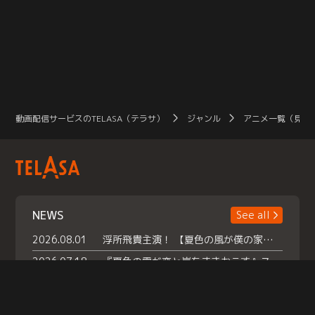
動画配信サービスのTELASA（テラサ）
ジャンル
アニメ一覧（見放
NEWS
See all
2026.08.01
浮所飛貴主演！ 【夏色の風が僕の家にやってきた】 本日よりテラサで独占配信スタート！
2026.07.18
『夏色の雲が恋と嵐をまきおこす』スペシャルメイキング 【Part1】2026年７月18日（土）23時30分～配信スタート！話題のシーンの裏側を大公開！豪華キャスト大集合！ 『武宮家 真夏の家族会議』開催！
2026.07.15
救命医・遥（今田）の《心揺さぶる過去》や、 麻酔科医・権野（船越英一郎）の《謎多きプライベート》など… 《知られざるエピソード》を独占配信！