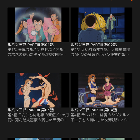
ルパン三世 PARTIII 第01話
ルパン三世 PARTIII 第02話
第1話 金塊はルパンを呼ぶ／アル・
第2話 大いなる罠を暴け／銭形警部
カポネの焼いたタイルが5枚揃うと
は6トンの金塊でルパン捕獲作戦に
多額の金塊が手に入る。3枚のタイ
出るが、ルパンは新兵器を使って金
ルを持つ不二子はルパンと共に、残
塊を奪取する。しかし金塊は既にす
りをタイルを持つ中国人・陳怪に近
り替えられたニセモノだった！
付くため、チャイナタウンへ向か
う。
ルパン三世 PARTIII 第03話
ルパン三世 PARTIII 第04話
第3話 こんにちは地獄の天使／1ヶ月
第4話 テレパシーは愛のシグナル／
前に死んだ大富豪の残した天使の名
不二子を人質にした女海賊シンドバ
画を探しに、宮殿に忍び込んだルパ
ットは、ルパンにバミューダ海域に
ンは、そこに幽閉されていた不思議
沈んだ昔の海賊船から財宝を引き上
な少女フローラに出会う。彼女は、
げさせようとする。
エンゼルコレクションを知る唯一の