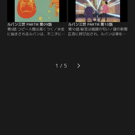
ルパン三世 PARTIII 第09話
ルパン三世 PARTIII 第10話
第9話 コピー人間は高くつく／水虫
第10話 秘宝は陰謀の匂い／謎の新聞
に悩まされるルパンは、不二子に誘
広告に呼び出され、ルパンは車を走
われ、バドワイザー博士の所へ出掛
らせる。向かった先は法務大臣邸だ
けた。博士は水虫を取るフリをし
った。そこには、ルパン一世の秘宝
て、ルパンの皮を剥ぎ取った…。
が隠されているのだ。
1