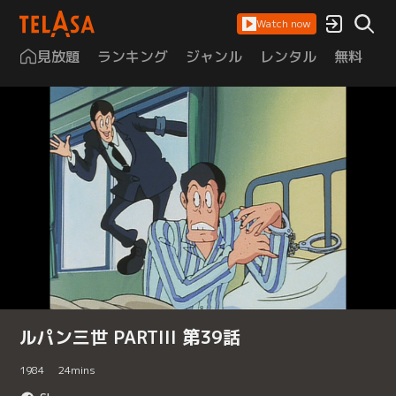
Watch now
見放題
ランキング
ジャンル
レンタル
無料
は
ルパン三世 PARTIII 第39話
1984
24
mins