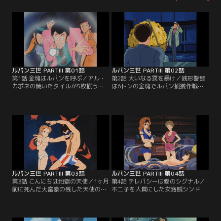
ルパン三世 PARTIII 第01話
ルパン三世 PARTIII 第02話
第1話 金塊はルパンを呼ぶ／アル・
第2話 大いなる罠を暴け／銭形警部
カポネの焼いたタイルが5枚揃うと
は6トンの金塊でルパン捕獲作戦に
多額の金塊が手に入る。3枚のタイ
出るが、ルパンは新兵器を使って金
ルを持つ不二子はルパンと共に、残
塊を奪取する。しかし金塊は既にす
りをタイルを持つ中国人・陳怪に近
り替えられたニセモノだった！
付くため、チャイナタウンへ向か
う。
ルパン三世 PARTIII 第03話
ルパン三世 PARTIII 第04話
第3話 こんにちは地獄の天使／1ヶ月
第4話 テレパシーは愛のシグナル／
前に死んだ大富豪の残した天使の名
不二子を人質にした女海賊シンドバ
画を探しに、宮殿に忍び込んだルパ
ットは、ルパンにバミューダ海域に
ンは、そこに幽閉されていた不思議
沈んだ昔の海賊船から財宝を引き上
な少女フローラに出会う。彼女は、
げさせようとする。
エンゼルコレクションを知る唯一の