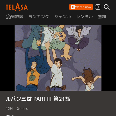
Watch now
見放題
ランキング
ジャンル
レンタル
無料
は
ルパン三世 PARTIII 第21話
1984
24
mins