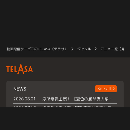
動画配信サービスのTELASA（テラサ）
ジャンル
アニメ一覧（見放
NEWS
See all
2026.08.01
浮所飛貴主演！ 【夏色の風が僕の家にやってきた】 本日よりテラサで独占配信スタート！
2026.07.18
『夏色の雲が恋と嵐をまきおこす』スペシャルメイキング 【Part1】2026年７月18日（土）23時30分～配信スタート！話題のシーンの裏側を大公開！豪華キャスト大集合！ 『武宮家 真夏の家族会議』開催！
2026.07.15
救命医・遥（今田）の《心揺さぶる過去》や、 麻酔科医・権野（船越英一郎）の《謎多きプライベート》など… 《知られざるエピソード》を独占配信！