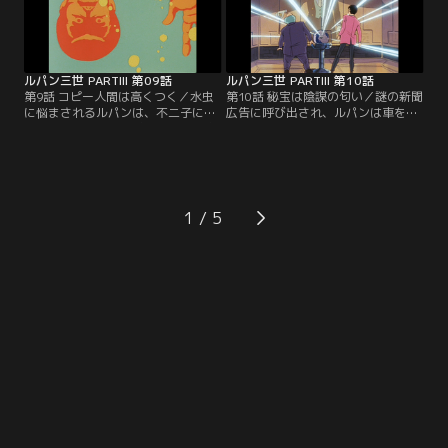
ルパン三世 PARTIII 第09話
ルパン三世 PARTIII 第10話
第9話 コピー人間は高くつく／水虫
第10話 秘宝は陰謀の匂い／謎の新聞
に悩まされるルパンは、不二子に誘
広告に呼び出され、ルパンは車を走
われ、バドワイザー博士の所へ出掛
らせる。向かった先は法務大臣邸だ
けた。博士は水虫を取るフリをし
った。そこには、ルパン一世の秘宝
て、ルパンの皮を剥ぎ取った…。
が隠されているのだ。
1