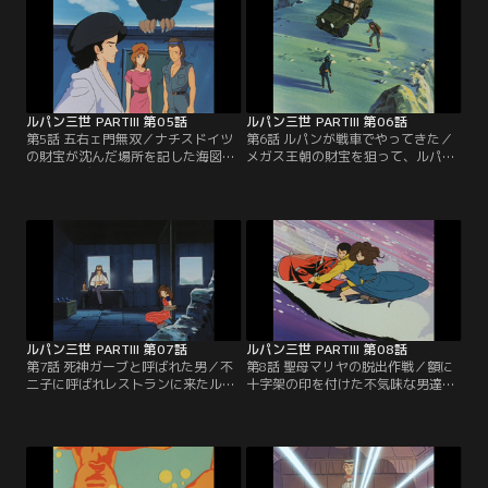
人物だった…。
ルパン三世 PARTIII 第05話
ルパン三世 PARTIII 第06話
第5話 五右ェ門無双／ナチスドイツ
第6話 ルパンが戦車でやってきた／
の財宝が沈んだ場所を記した海図を
メガス王朝の財宝を狙って、ルパン
求めアンデスに向かうルパン。しか
がやって来たのは中南米の小都市サ
し、ルパン達は目の前でドイツの姉
ンピコ。ところがその町は、国防軍
弟に奪われてしまう。五ェ門の斬鉄
とゲリラの戦闘の真っ最中だった。
剣が一閃する！
そこで次元は昔の友人・ギャランポ
と再会する。
ルパン三世 PARTIII 第07話
ルパン三世 PARTIII 第08話
第7話 死神ガーブと呼ばれた男／不
第8話 聖母マリヤの脱出作戦／額に
二子に呼ばれレストランに来たルパ
十字架の印を付けた不気味な男達
ンの前に、死んだはずの殺し屋・ガ
に、ルパン達は突然襲われ、不二子
ーブが現れた。シャンパンで乾杯す
がさらわれてしまう。ルパンは取り
る二人のグラスに拳銃を構えた男が
戻しにアラスカへと向かう。
映る…。