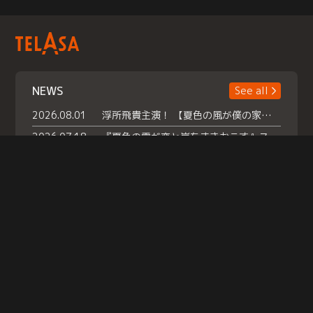
NEWS
See all
2026.08.01
浮所飛貴主演！ 【夏色の風が僕の家にやってきた】 本日よりテラサで独占配信スタート！
2026.07.18
『夏色の雲が恋と嵐をまきおこす』スペシャルメイキング 【Part1】2026年７月18日（土）23時30分～配信スタート！話題のシーンの裏側を大公開！豪華キャスト大集合！ 『武宮家 真夏の家族会議』開催！
2026.07.15
救命医・遥（今田）の《心揺さぶる過去》や、 麻酔科医・権野（船越英一郎）の《謎多きプライベート》など… 《知られざるエピソード》を独占配信！
Help
|
Company Profile
|
Act on Specified Commercial Transactions
|