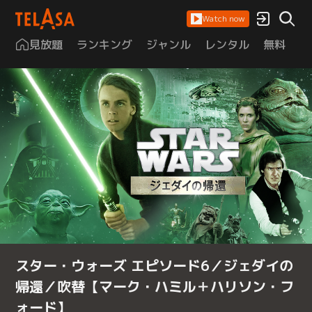
Watch now
見放題
ランキング
ジャンル
レンタル
無料
は
スター・ウォーズ エピソード6／ジェダイの
帰還／吹替【マーク・ハミル＋ハリソン・フ
ォード】