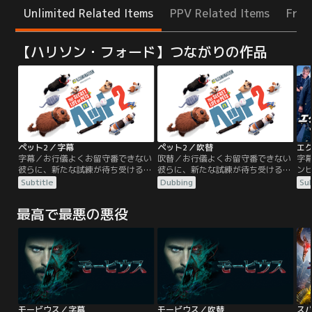
Unlimited Related Items
PPV Related Items
Free
【ハリソン・フォード】つながりの作品
ペット2／字幕
ペット2／吹替
字幕／お行儀よくお留守番できない
吹替／お行儀よくお留守番できない
字
彼らに、新たな試練が待ち受ける！
彼らに、新たな試練が待ち受ける！
ン
キミを守りたい…愛する家族（ペッ
キミを守りたい…愛する家族（ペッ
球
Subtitle
Dubbing
Sub
ト）たちの、成長と勇気と絆に感
ト）たちの、成長と勇気と絆に感
兵
動！！NYマンハッタンで飼い主の
動！！NYマンハッタンで飼い主の
るバ
最高で最悪の悪役
ケイティに愛されて暮らすテリア系
ケイティに愛されて暮らすテリア系
当
のマックスと、相棒の大型犬デュー
のマックスと、相棒の大型犬デュー
つ
ク。ケイティは結婚し、息子のリア
ク。ケイティは結婚し、息子のリア
し
ムが誕生。臆病で心配性のマックス
ムが誕生。臆病で心配性のマックス
た
は、リアムを我が子のように可愛が
は、リアムを我が子のように可愛が
獲
るあまりいつも不安で…。
るあまりいつも不安で…。
モービウス／字幕
モービウス／吹替