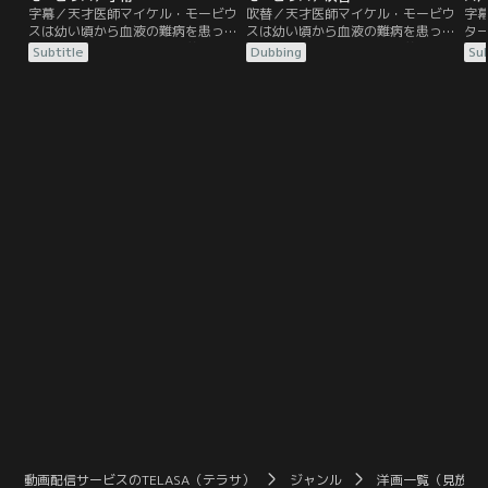
字幕／天才医師マイケル・モービウ
吹替／天才医師マイケル・モービウ
字
スは幼い頃から血液の難病を患って
スは幼い頃から血液の難病を患って
タ
いた。同じ病に苦しみ、兄弟のよう
いた。同じ病に苦しみ、兄弟のよう
を
Subtitle
Dubbing
Sub
に育った親友マイロのためにも治療
に育った親友マイロのためにも治療
を
法を見つけ出そうと、コウモリの血
法を見つけ出そうと、コウモリの血
の
清を投与するという危険な方法を試
清を投与するという危険な方法を試
ク
すことに--。彼の身体は驚くべき変
すことに--。彼の身体は驚くべき変
レ
化を遂げ、超人的な筋力、スピー
化を遂げ、超人的な筋力、スピー
い
ド、飛行力に加え、周囲の状況を感
ド、飛行力に加え、周囲の状況を感
う
知するレーダー能力まで手にする
知するレーダー能力まで手にする
っ
が、その代償として…。
が、その代償として…。
に
動画配信サービスのTELASA（テラサ）
ジャンル
洋画一覧（見放題