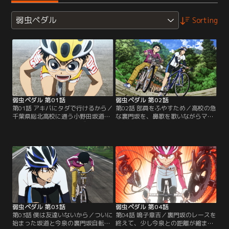
弱虫ペダル
Sorting
弱虫ペダル 第01話
弱虫ペダル 第02話
第01話 アキバにタダで行けるから／
第02話 部員をふやすため／高校の急
千葉県総北高校に通う小野田坂道
な裏門坂を、鼻歌を歌いながらママ
は、大好きなアニメグッズを買う為
チャリで登る坂道を見た今泉。その
に、毎週アキバまで、往復90kmの
実力を確かめようと、坂道に自転車
道のりをママチャリで通っていた。
レースを申し出る。驚く坂道だが、
高校生になったらアニ研に入って友
今泉が負けたらアニ研に入るという
達を作ろうと思っていた坂道だが、
条件を聞いて、引き受ける事に。話
なんとアニ研は人数が集まらず廃部
を聞きつけた寒咲幹達が見守る中、
になっていた。落胆する坂道の前
坂道と今泉の裏門坂自転車レースが
に、ロードレーサーの今泉俊輔が現
スタートする！
れて…。
弱虫ペダル 第03話
弱虫ペダル 第04話
第03話 僕は友達いないから／ついに
第04話 鳴子章吉／裏門坂のレースを
始まった坂道と今泉の裏門坂自転車
終えて、少し今泉との距離が縮まっ