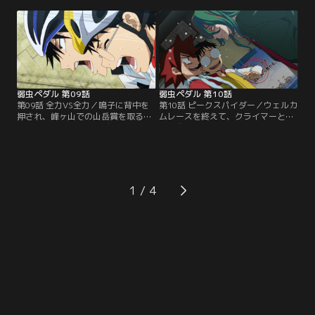
なくまっすぐ走り、周囲を驚かせ
成長と、そのまっすぐな想いに触発
る。その性能に感動しながらも、遅
され、更なる闘志を燃やす。3人の
れを取り戻そうと必死に今泉達を追
バトルがますます加速する中、レー
いかけるが、金城からは、このまま
スは山岳ステージに突入。坂が苦手
のでは二人に追いつけないと告げら
なスプリンターの鳴子は、徐々に失
れてしまう。
速してしまい…。
弱虫ペダル 第09話
弱虫ペダル 第10話
第09話 全力VS全力／鳴子に背中を
第10話 ピークスパイダー／ウェルカ
押され、峰ヶ山での山岳賞を取る決
ムレースを終えて、クライマーとし
意をした坂道は、ケイデンスを最大
ての自分の可能性を見い出した坂
にまで上げてトップの今泉に並ぶ。
道。翌朝、部室に行くと、ポスター
必死に食らいつく坂道を、今泉も全
の裏に隠れて、壁に大きな穴が空い
力で引き離そうとする。山頂までの
ているのを見つける。その穴を空け
ラストスパート、坂道は、鳴子から
たのが3年の巻島だと知った坂道
教えてもらった秘策をもって、全力
は、その日の放課後練習で、巻島と
1
で今泉に挑む！
マンツーマンの個人練習を言い渡さ
れ、ガチガチに緊張してしまう！