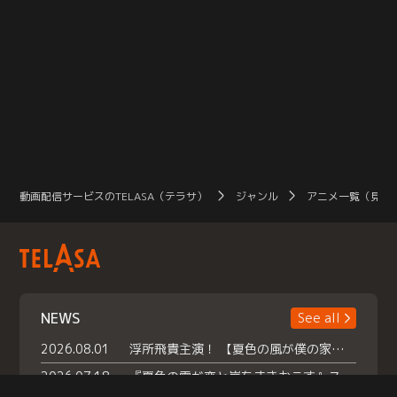
動画配信サービスのTELASA（テラサ）
ジャンル
アニメ一覧（見放
NEWS
See all
2026.08.01
浮所飛貴主演！ 【夏色の風が僕の家にやってきた】 本日よりテラサで独占配信スタート！
2026.07.18
『夏色の雲が恋と嵐をまきおこす』スペシャルメイキング 【Part1】2026年７月18日（土）23時30分～配信スタート！話題のシーンの裏側を大公開！豪華キャスト大集合！ 『武宮家 真夏の家族会議』開催！