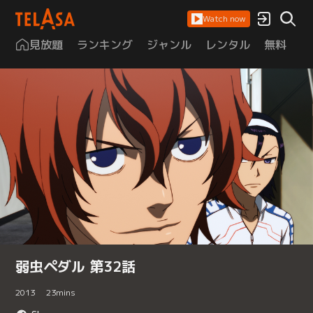
Watch now
見放題
ランキング
ジャンル
レンタル
無料
は
弱虫ペダル 第32話
2013
23
mins