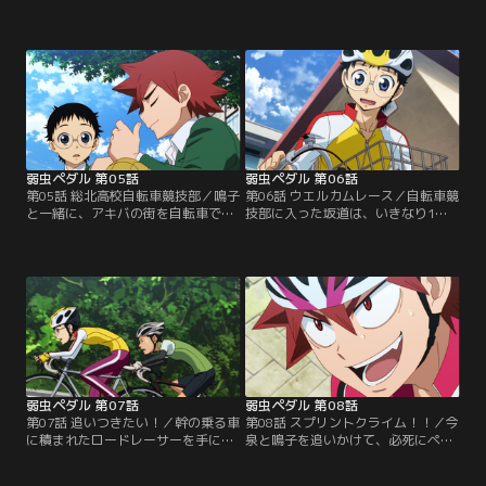
レース。今泉にアニ研に入ってもら
た坂道。大好きなアニメグッズを買
う為、懸命にペダルを回す坂道だ
う為、いつもの様にママチャリでア
が、後からスタートした今泉にあっ
キバへやって来ると、関西弁で自転
さり抜かれてしまう。落胆する坂道
車乗りの少年、鳴子章吉に出会う。
は、通司の車で追いかけて来た幹に
坂道のママチャリにタバコの吸い殻
サドルの調節をしてもらい、再び今
を投げ捨てた車に怒った鳴子は、坂
泉を追う。必死の追い上げで、つい
道と一緒に、去って行く車を自転車
に今泉に追いつく坂道だが…。
で追いかけようとする！
弱虫ペダル 第05話
弱虫ペダル 第06話
第05話 総北高校自転車競技部／鳴子
第06話 ウエルカムレース／自転車競
と一緒に、アキバの街を自転車で走
技部に入った坂道は、いきなり1年
った翌日、坂道は高校の購買部で鳴
生対抗ウエルカムレースに参加する
子との再会を果たす。鳴子に自分と
事に。初めてのレースに緊張しなが
同じ自転車競技部に入るよう勧めら
らも、また今泉や鳴子と一緒に走れ
れる坂道だが、アニ研への未練を捨
る事に期待を膨らませる坂道。とこ
てきれずにいた。しかし、鳴子に誘
ろが、レースがスタートすると、一
われて、自転車競技部の放課後練習
人ママチャリの坂道は、ロードレー
を見た坂道は、自分の可能性を試し
サーの部員達に次々と抜かれ、とう
てみたいと感じ始める。
とう最後尾になってしまう！
弱虫ペダル 第07話
弱虫ペダル 第08話
第07話 追いつきたい！／幹の乗る車
第08話 スプリントクライム！！／今
に積まれたロードレーサーを手に入
泉と鳴子を追いかけて、必死にペダ
れた坂道。ロードレーサーに初めて
ルを回す坂道は、ついに二人を捉え
乗るにもかかわらずフラつくことも
た。今泉と鳴子も、坂道の驚異的な