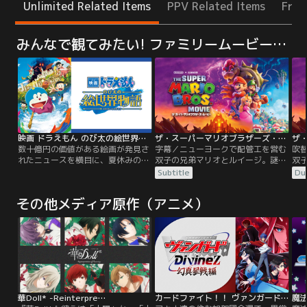
Unlimited Related Items
PPV Related Items
Free
みんなで観てみたい! ファミリームービー（アニメ）
映画 ドラえもん のび太の絵世界物語
ザ・スーパーマリオブラザーズ・ムービー／字幕
数十億円の価値がある絵画が発見さ
字幕／ニューヨークで配管工を営む
吹
れたニュースを横目に、夏休みの宿
双子の兄弟マリオとルイージ。謎の
双
題である“絵”に取り組むのび太。そ
土管で迷いこんだのは、魔法に満ち
土
Subtitle
Du
の前に、突然絵の切れ端が落ちてき
た新世界。はなればなれになってし
た
た。ひみつ道具「はいりこみライ
まった兄弟が、絆の力で世界の危機
ま
その他メディア原作（アニメ）
ト」を使い絵の中に入って探検して
に立ち向かう。
に
いると、不思議な少女・クレアと出
会う。彼女の頼みを受けて＜アート
リア公国＞を目指すドラえもんたち
だったが、そこはなんと、ニュース
で話題の絵画に描かれた…。
華Doll* -Reinterpre…
カードファイト！！ ヴァンガード Divinez 幻真星戦編
魔法