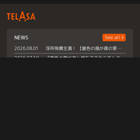
NEWS
See all
2026.08.01
浮所飛貴主演！ 【夏色の風が僕の家にやってきた】 本日よりテラサで独占配信スタート！
2026.07.18
『夏色の雲が恋と嵐をまきおこす』スペシャルメイキング 【Part1】2026年７月18日（土）23時30分～配信スタート！話題のシーンの裏側を大公開！豪華キャスト大集合！ 『武宮家 真夏の家族会議』開催！
2026.07.15
救命医・遥（今田）の《心揺さぶる過去》や、 麻酔科医・権野（船越英一郎）の《謎多きプライベート》など… 《知られざるエピソード》を独占配信！
Help
|
Company Profile
|
Act on Specified Commercial Transactions
|
Terms of Service
|
Privacy Policy