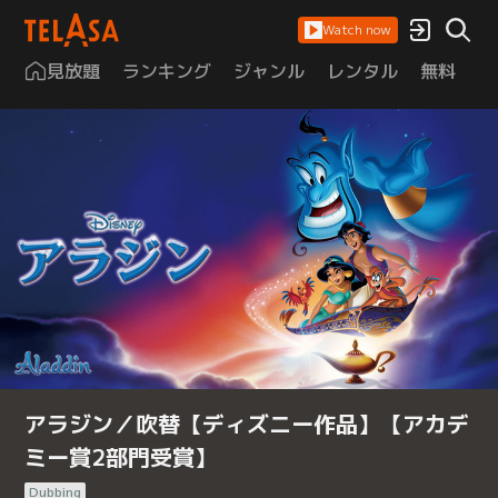
Watch now
見放題
ランキング
ジャンル
レンタル
無料
は
アラジン／吹替【ディズニー作品】【アカデ
ミー賞2部門受賞】
Dubbing