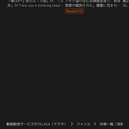
『華Doll*』彼らは「人間」か、「人
アキナ達の住む加賀國金澤で、異常
魔
形」か？Are you a thinking reed
現象が観測された。濃霧に包まれる
災
？『華人形プロジェクト』のオーデ
街、聳え立つ塔。それは幻世界。--
女
ィションを受ける少年たち。彼らは
赫き月の昇る夜、彼らは““幻影””と
か
皆、暗然たる過去を胸に臨んでい
なる。幻を消し去るか、真に取って
し
た。秘密を有していたのは彼らだけ
代わるか。世界を取り戻すため、ア
貫
ではない。主催のプロダクション
キナの最後の戦いが幕を開ける！
の
は、合格の条件に、完璧なアイドル
少
として「開花」を促すべく人生と引
も
き換えに特殊な「種」を体内に埋め
助
込む手術を受ける契約にサインを求
に
める。拒否する者などいない。何を
代償にしようと、必ず『夢』を叶え
てみせる--果たして、彼らの覚悟は
華を咲かせるのか。
動画配信サービスのTELASA（テラサ）
ジャンル
洋画一覧（見放題