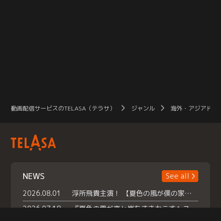
動画配信サービスのTELASA（テラサ）
ジャンル
海外・アジアドラ
NEWS
See all
2026.08.01
浮所飛貴主演！ 【夏色の風が僕の家にやってきた】 本日よりテラサで独占配信スタート！
2026.07.18
『夏色の雲が恋と嵐をまきおこす』スペシャルメイキング 【Part1】2026年７月18日（土）23時30分～配信スタート！話題のシーンの裏側を大公開！豪華キャスト大集合！ 『武宮家 真夏の家族会議』開催！