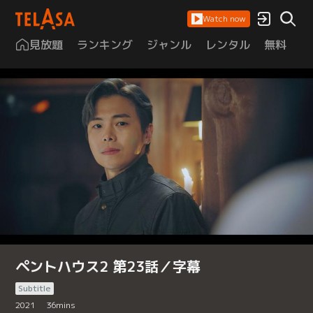
Watch now
見放題
ランキング
ジャンル
レンタル
無料
は
ペントハウス2 第23話／字幕
Subtitle
2021
36
mins