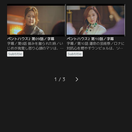
ニと一緒にヘラパレスで再び暮らし
ジンの息子のイ・ミニョク、ソジン
始めたロナは、亡くなったミン・ソ
の娘のハ・ウンビョルが不良だと暴
ラの代わりに芸術祭のトロフィー獲
露する。言い争いが続く中、ジェニ
得を目指す。
がその場に現れる。
ペントハウス2 第09話／字幕
ペントハウス2 第10話／字幕
字幕／第9話 弱みを握られた時／い
字幕／第10話 運命の芸術祭／ロナに
じめが発覚し怒り心頭のマリは、加
対抗心を燃やすウンビョルは、ソク
害者全員への処分を要求する。マリ
フンは自分の彼氏だと言ってロナを
Subtitle
Subtitle
にコケにされて腹を立てたギュジン
けん制する。チョンア芸術祭の日が
は、マリの弱点を調べ始める。ソッ
近づき、子供たちは優勝を目指して
キョンは、双子の兄のチュ・ソクフ
練習に励む。大人たちの間にもさま
ンに対し、ロナとユニへの憎悪を口
ざまな思惑が渦巻く中、芸術祭が幕
にする。
を開ける。
1