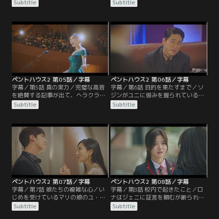
ちの前で歌を披露していたソジン
歌う代役を探すようト秘書に指示を
Subtitle
Subtitle
は、喉の調子が悪くて音を外してし
出す。ヘラパレスに入居したユニと
まう。ダンテはソジンの機嫌を取ろ
ユンチョルを、ギュジンの妻のコ・
うとするが、ユニとユンチョルのこ
サンアやヘラクラブのカン・マリが
とで頭がいっぱいのソジンには全く
歓迎する。不愉快なダンテとソジ
響かない。
ン。
ペントハウス2 第05話／字幕
ペントハウス2 第06話／字幕
字幕／第5話 真の実力／完璧な高音
字幕／第6話 目的を果たすまで／ソ
を絶賛する記事が出て、ヘラクラブ
ジンがユニに弱みを握られていると
の面々はソジンの公演の成功を祝う
踏んだダンテは、ト秘書を呼び出
Subtitle
Subtitle
ために集まっていた。しかし歌を褒
す。娘のペ・ロナを富豪のローガ
められても表情が晴れず、ユニの名
ン・リーに託して帰国したユニは、
前を出されて爆発してしまったソジ
復讐を成し遂げることを娘の写真の
ンの様子に、皆は首をかしげる。
前で誓う。そんな中、ロナがソジン
の前に突然現れる。
ペントハウス2 第07話／字幕
ペントハウス2 第08話／字幕
字幕／第7話 娘たちの複雑な心／い
字幕／第8話 校内で起きたこと／ロ
じめを受けているマリの娘のユ・ジ
ナはジェニに証言を頼むが断られ
ェニは、マリに話をしようとするが
る。大人たちの前に出たロナは、ダ
Subtitle
Subtitle
ためらってしまう。ユンチョルとユ
ンテの娘のチュ・ソッキョンやギュ