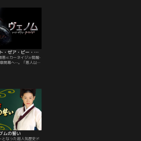
身を包み、NYの街を救う
エレクトロ、サンドマン、リザードといっ
ューリーだ
日々。ある日、スターク
た強敵たちを呼び寄せてしまう。マルチバ
したニック
ルチャー”が、巨大な翼を
ースが現実のものとなってしまい、次々と
としていた
に陥れる。
スパイダーマンに襲い掛かるヴィランた
威に立ち向
ち。
ヴェノム：レット・ゼア・ビー・カーネイジ／吹替
最悪≪カーネイジ≫覚醒-
章開幕へ--。「悪人以外
う条件でエディの体に寄
送る地球外生命体＜シン
ノム。そんな中、未解決
ジャーナリストのエディ
ティン刑務所である死刑
ャサディと再会する。ク
く猟奇殺人を…。
グムの誓い
トとなった超人気歴史ド