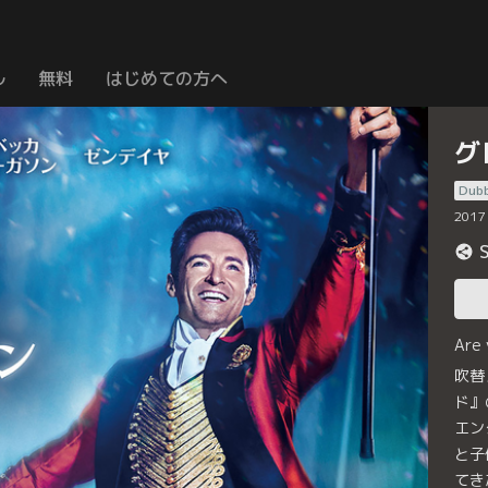
ル
無料
はじめての方へ
グ
Dub
2017
Are
吹替
ド』
エン
と子
てき