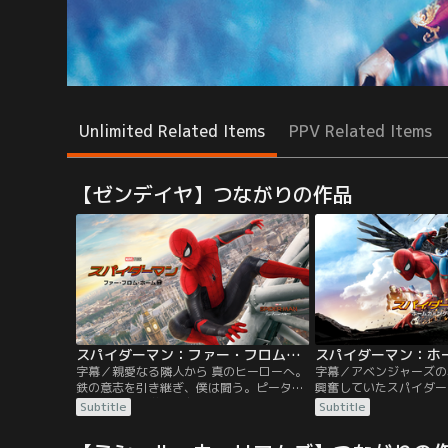
Unlimited Related Items
PPV Related Items
【ゼンデイヤ】つながりの作品
スパイダーマン：ファー・フロム・ホーム／字幕
字幕／親愛なる隣人から 真のヒーローへ。
字幕／アベンジャーズの
鉄の意志を引き継ぎ、僕は闘う。ピーター
興奮していたスパイダー
は夏休みに、学校の友人たちとヨーロッパ
パーカー。昼間は普通の
Subtitle
Subtitle
旅行に出かける。しかしそこに待っていた
ールライフをエンジョイ
のは、元S.H.I.E.L.D.長官であるニック・フ
のアイアンマン＝トニー