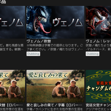
作品
み、NYの街を救う
エレクトロ、サンドマン、リザードといっ
った特製スーツに
ある日、スターク
た強敵たちを呼び寄せてしまう。マルチバ
べくパトロールの
ー”が、巨大な翼を
ースが現実のものとなってしまい、次々と
に恨みを抱く“バ
る。
スパイダーマンに襲い掛かるヴィランた
装着しNYを危機
ち。
ヴェノム／吹替
だ。最も残虐な悪
※特典映像は字幕での提供となります。ご
吹替／俺たちより
誕生する。敏腕記
了承ください。／吹替／俺たちはヴェノム
-マルチバース、新
人体実験で死者を
だ。最も残虐な悪＜ダーク・ヒーロー＞が
を食べない」とい
Dubbing
Dubbing
フ財団＞の真相を
誕生する。敏腕記者エディ・ブロックは、
生し、共同生活を
＞と呼ばれる地球
人体実験で死者を出しているという＜ライ
ビオート＞のヴェ
てしまう。この意
フ財団＞の真相を追う中、＜シンビオート
事件の真相を追う
触により、エディ
＞と呼ばれる地球外生命体を発見し接触し
は、サン・クエン
が聞こえるように
てしまう。この意思を持った生命体との接
囚、クレタス・キ
触により、エディの体は寄生され、その声
レタスは幾度とな
が…。
愛と哀しみの果て／吹替【ロバート・レッドフォード＋メリル・ストリープ】
愛と哀しみの果て／字幕【ロバート・レッドフォード＋メリル・ストリープ】
宮廷女官チャン
女性作家の生涯を
字幕／サバンナに生きた女性作家の生涯を
アジア中で大ヒッ