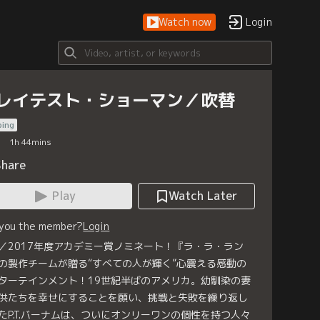
Watch now
Login
レイテスト・ショーマン／吹替
bing
1
h
44
mins
Share
Play
Watch Later
 you the member?
Login
／2017年度アカデミー賞ノミネート！『ラ・ラ・ラン
の製作チームが贈る“すべての人が輝く”心震える感動の
ターテインメント！19世紀半ばのアメリカ。幼馴染の妻
供たちを幸せにすることを願い、挑戦と失敗を繰り返し
たP.T.バーナムは、ついにオンリーワンの個性を持つ人々