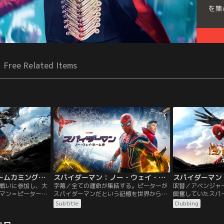
を集
Free Related Items
スパイダーマン：ホームカミング／字幕【トム・ホランド＋ロバート・ダウニー・Jr】
スパイダーマン：ノー・ウェイ・ホーム／字幕
戦いに参加し、大
字幕／全ての運命が集結する。ピーターが
吹替／アベンジャ
マン＝ピーター・
スパイダーマンだという記憶を世界から消
興奮していたスパ
高校生としてスク
すために、危険な呪文を唱えたドクター・
パーカー。昼間は
Subtitle
Dubbing
し、放課後は憧れ
ストレンジ。その結果、このユニバース
ールライフをエン
・スタークから貰
に、ドック・オク、グリーン・ゴブリン、
のアイアンマン＝