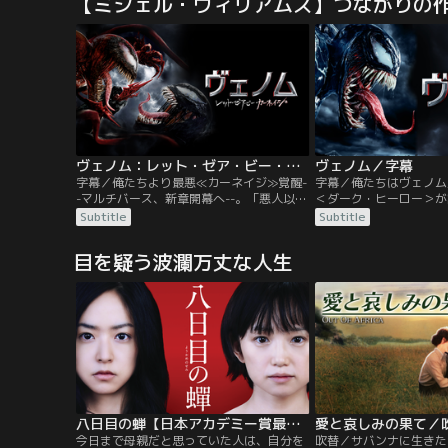
【ミシェル・ウィリアムズ】つながりの
ューリーだった。迫りくる新たな脅威を察
った特製スーツに身を包
したニックは、スパイダーマンの力を必要
べくパトロールの日々。
としていたのだ。目の前に立ちはだかる脅
に恨みを抱く“バルチャ
威に立ち向かう使命を…。
装着しNYを危機に陥れ
ヴェノム：レット・ゼア・ビー・カーネイジ／字幕
ヴェノム／字幕
字幕／俺たちより最悪≪カーネイジ≫覚醒-
字幕／俺たちはヴェノム
-マルチバース、新章開幕へ--。「悪人以外
＜ダーク・ヒーロー＞が
を食べない」という条件でエディの体に寄
者エディ・ブロックは、
Subtitle
Subtitle
生し、共同生活を送る地球外生命体＜シン
出しているという＜ライ
ビオート＞のヴェノム。そんな中、未解決
追う中、＜シンビオート
目を疑う波瀾万丈な人生
事件の真相を追うジャーナリストのエディ
外生命体を発見し接触し
は、サン・クエンティン刑務所である死刑
思を持った生命体との接
囚、クレタス・キャサディと再会する。ク
の体は寄生され、その声
レタスは幾度となく猟奇殺人を…。
なる…。
八日目の蝉【日本アカデミー賞最優秀作品賞】
今日まで母親だと思っていた人は、自分を
吹替／サバンナに生きた