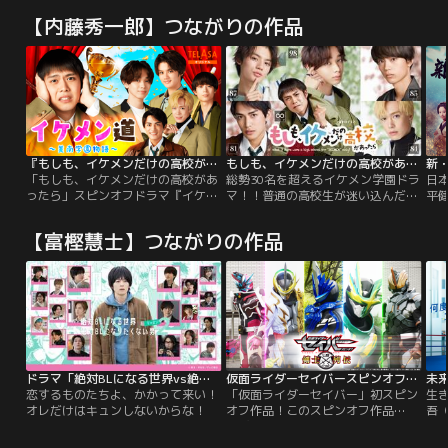
【内藤秀一郎】つながりの作品
『もしも、イケメンだけの高校があったら』スピンオフドラマ『イケメン道～美南学園物語～』
もしも、イケメンだけの高校があったら
「もしも、イケメンだけの高校があ
総勢30名を超えるイケメン学園ドラ
日
ったら」スピンオフドラマ『イケメ
マ！！普通の高校生が迷い込んだの
平
ン道～美南学園物語～』。ドラマ本
は…イケメン強豪校！全国制覇を目
き
編では描き切れなかった、イケメン
指して、笑って泣ける！？青春コメ
督
【富樫慧士】つながりの作品
たちの学園生活を大公開するアナザ
ディー！！物語の舞台となる私立美
華
ーストーリー！
南学園は、進学校でもなくスポーツ
な
強豪校でもない…一見どこにでもあ
る普通の高校。ただ一つ違うのは、
生徒のイケメン率が異常に高い学校
だということ！
ドラマ「絶対BLになる世界vs絶対BLになりたくない男」
仮面ライダーセイバースピンオフ剣士列伝
未来
恋するものたちよ、かかって来い！
「仮面ライダーセイバー」初スピン
生
オレだけはキュンしないからな！
オフ作品！このスピンオフ作品
吾
の“主役”は…はるか昔から、世界を
か
作った大いなる本を守り、世界の均
劇