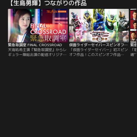
【生島勇輝】つながりの作品
衡を保ってきた組織「ソードオブロ
の
ゴス」に所属する5人の剣士。ブレ
こ
イズ・エスパーダ・バスター・剣
沢
斬・スラッシュ…テレビ本編とリン
い
クしながら、「ソードオブロゴス」
心
の剣士5人のココロの奥に迫る作
を
品。
は
緊急取調室 FINAL CROSSROAD
仮面ライダーセイバースピンオフ剣士列伝
天海祐希主演『緊急取調室』からレ
「仮面ライダーセイバー」初スピン
「
ギュラー陣総出演の配信オリジナル
オフ作品！このスピンオフ作品
場
ドラマが誕生！再結成後のキントリ
の“主役”は…はるか昔から、世界を
生
に反転調査が入った2日間を描く！
作った大いなる本を守り、世界の均
気
有希子（天海）の亡き夫について語
衡を保ってきた組織「ソードオブロ
ズ
る被疑者の警察官が登場し、キント
ゴス」に所属する5人の剣士。ブレ
リメンバー騒然！果たしてこの男は
イズ・エスパーダ・バスター・剣
反転調査員なのか？警察官同士が疑
斬・スラッシュ…テレビ本編とリン
い合う！？
クしながら、「ソードオブロゴス」
の剣士5人のココロの奥に迫る作
品。