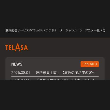
動画配信サービスのTELASA（テラサ）
ジャンル
アニメ一覧（見放
NEWS
See all
2026.08.01
浮所飛貴主演！ 【夏色の風が僕の家にやってきた】 本日よりテラサで独占配信スタート！
2026.07.18
『夏色の雲が恋と嵐をまきおこす』スペシャルメイキング 【Part1】2026年７月18日（土）23時30分～配信スタート！話題のシーンの裏側を大公開！豪華キャスト大集合！ 『武宮家 真夏の家族会議』開催！
2026.07.15
救命医・遥（今田）の《心揺さぶる過去》や、 麻酔科医・権野（船越英一郎）の《謎多きプライベート》など… 《知られざるエピソード》を独占配信！