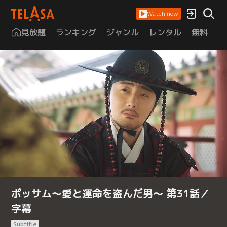
Watch now
見放題
ランキング
ジャンル
レンタル
無料
は
ポッサム～愛と運命を盗んだ男～ 第31話／
字幕
Subtitle