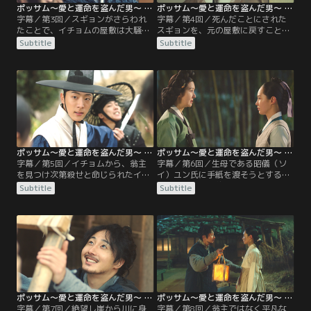
ポッサム～愛と運命を盗んだ男～ 第03話／字幕
ポッサム～愛と運命を盗んだ男～ 第04話／字幕
字幕／第3回／スギョンがさらわれ
字幕／第4回／死んだことにされた
たことで、イチョムの屋敷は大騒ぎ
スギョンを、元の屋敷に戻すことは
に。恨みを持つ者の仕業か、それと
できない。事情を聞かされ涙を流す
Subtitle
Subtitle
も対立する西人（ソイン）派か？光
スギョン。いったんはスギョンを亡
海君（クァンヘグン）から明日スギ
き者にして決着をつけようとするバ
ョンに会いたいと言われ困惑したイ
ウだが、それもできなかった。万策
チョムは、亡き夫の後を追って自死
尽きたバウは王宮にスギョンを連れ
したことにしスギョンの葬儀を執り
ていくことに。一方、スギョン自害
行う。その日の夜、元の屋敷にスギ
の報を聞き屋敷に駆けつけるデヨ
ョンを戻そうと左議政宅に出かけた
プ。スギョンの死を受け入れられな
バウだが…。
いデヨプは…。
ポッサム～愛と運命を盗んだ男～ 第05話／字幕
ポッサム～愛と運命を盗んだ男～ 第06話／字幕
字幕／第5回／イチョムから、翁主
字幕／第6回／生母である昭儀（ソ
を見つけ次第殺せと命じられたイチ
イ）ユン氏に手紙を渡そうとするス
ョムの私兵たち。彼らからスギョン
ギョン。しかし約束した場所に現れ
Subtitle
Subtitle
とバウを救ったのは、兄嫁スギョン
たのは王宮で権力を振るう尚宮（サ
を慕うデヨプだった。王宮に急ぐバ
ングン）、キム・ゲシだった。スギ
ウ、チャドルとスギョン。王宮の門
ョンの顔を確認すると口を開くキム
にも刺客が潜んでいることに気づい
尚宮。「翁主が生きていれば、左議
たバウは、宮女に変装することを提
政と王が対立し国が乱れる」「王の
案。スギョンは王宮に入ることに成
ために死んでください」。キム尚宮
功するが、心配したチャドルまで後
の言葉に涙するスギョン…。
をついていき…。
ポッサム～愛と運命を盗んだ男～ 第07話／字幕
ポッサム～愛と運命を盗んだ男～ 第08話／字幕
字幕／第7回／絶望し崖から川に身
字幕／第8回／翁主ではなく平凡な