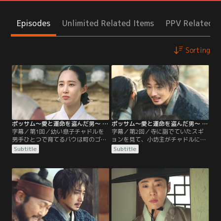
Episodes
Unlimited Related Items
PPV Related I
Sorting
ポッサム～愛と運命を盗んだ男～ 第01話／字幕
ポッサム～愛と運命を盗んだ男～ 第02話／字幕
字幕／第1回／幼い息子チャドルを
字幕／第2回／寺に詣でていたスギ
男手ひとつで育てるバウは町のゴロ
ョンを見て、小坊主がチャドルに
ツキだ。依頼を受けては未亡人をさ
「あれは翁主様だよ」と教える。一
Subtitle
Subtitle
らい、依頼人に届けるポッサムで金
方、金持ちの両班から依頼されてポ
を稼ぐ。ある夜、妓楼でのもめ事を
ッサムに出かけるバウ。一杯飲んだ
両班（ヤンバン）に扮して仲裁、そ
相棒チュンベのいい加減な案内で屋
の場にいたイ・デヨプと意気投合す
敷に忍び込みスギョンをさらう。依
るバウ。一方、左議政（チャイジョ
頼人が急死してやむをえず自分の家
ン）イ・イチョムの息子と婚礼を挙
にスギョンを連れ帰ったバウにチャ
げた翁主（オンジュ）スギョンは夫
ドルが叫ぶ。「この人、お寺で見か
が初夜を待たず死亡。
けた翁主様だ！」