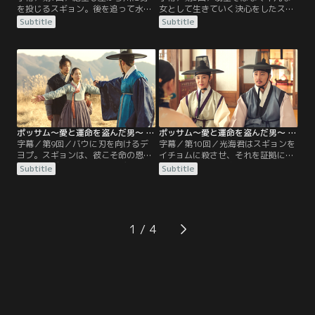
を投じるスギョン。後を追って水に
女として生きていく決心をしたスギ
飛び込み救うバウ。チャドルは3人
ョン。酒場で洗い物の仕事を見つ
Subtitle
Subtitle
で暮らそうと泣いて訴える。都を抜
け、バウたちと家族のように暮らし
け出した3人は坡州（パジュ）へ。
始める。父の命に背きスギョンを助
仕事を探すが見つからず、生活のた
けようとしたデヨプは屋敷に監禁さ
めに金持ちの家に泥棒に入るバウと
れるが、叔母ヘインダン・イ氏の助
チャドル。そのことを知って怒るス
けで家を抜け出しスギョンを捜す。
ギョン。バウと言い争ったスギョン
一方、スギョンの居所を知った光海
は翌日、バウの買ってあげた靴を残
君は、その情報をイチョムに流すよ
して姿を消すが…。
う命じた。
ポッサム～愛と運命を盗んだ男～ 第09話／字幕
ポッサム～愛と運命を盗んだ男～ 第10話／字幕
字幕／第9回／バウに刃を向けるデ
字幕／第10回／光海君はスギョンを
ヨプ。スギョンは、彼こそ命の恩人
イチョムに殺させ、それを証拠に大
だと告げデヨプを止める。デヨプは
北（テブク）派を追い落とす計画だ
Subtitle
Subtitle
スギョンに都へ戻るよう頼むがスギ
った。しかしスギョン殺害が失敗し
ョンは拒否。そこへイチョム配下の
たことを知ると、イチョムたち大北
男たちが襲いかかる。バウ、デヨプ
派と対立する西人派のキム・ジャジ
はなんとか彼女を守るがデヨプは大
ョムに協力を求めることに。デヨプ
きな傷を負う。医師は出血が多いた
の傷を治すため金が必要になるバウ
1
め滋養が必要と高価な野生の高麗人
とスギョン。2人は王宮の宦官に化
参を勧めるが、2人にそんな金があ
け、金持ち相手に詐欺を働く。だが
るはずもなく…。
運悪く本物の宦官が現れ…。