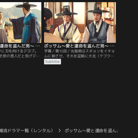
宮にスギョンを連れてい
の門にも刺客が潜んでいることに気づいた
スギョン自害の報を聞き
バウは、宮女に変装することを提案。スギ
デヨプ。スギョンの死を
ョンは王宮に入ることに成功するが、心配
デヨプは…。
したチャドルまで後をついていき…。
ポッサム～愛と運命を盗んだ男～ 第09話／字幕
ポッサム～愛と運命を盗んだ男～ 第10話／字幕
ウに刃を向けるデヨプ。
字幕／第10回／光海君はスギョンをイチョ
そ命の恩人だと告げデヨ
ムに殺させ、それを証拠に大北（テブク）
プはスギョンに都へ戻る
派を追い落とす計画だった。しかしスギョ
Subtitle
ンは拒否。そこへイチョ
ン殺害が失敗したことを知ると、イチョム
襲いかかる。バウ、デヨ
たち大北派と対立する西人派のキム・ジャ
を守るがデヨプは大きな
ジョムに協力を求めることに。デヨプの傷
出血が多いため滋養が必
を治すため金が必要になるバウとスギョ
高麗人参を勧めるが、2
ン。2人は王宮の宦官に化け、金持ち相手
るはずもなく…。
に詐欺を働く。だが運悪く本物の宦官が現
れ…。
韓流ドラマ一覧（レンタル）
ポッサム～愛と運命を盗んだ男～