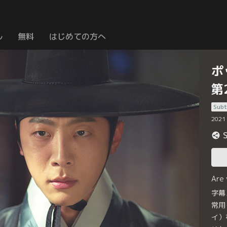
ル
無料
はじめての方へ
ポ
第
Subt
2021
Are
字幕
常用
イ）