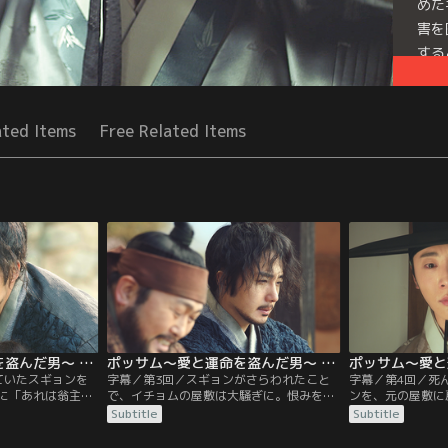
めた
害を
する
Seri
ated Items
Free Related Items
ポッサム～愛と運命を盗んだ男～ 第02話／字幕
ポッサム～愛と運命を盗んだ男～ 第03話／字幕
ていたスギョンを
字幕／第3回／スギョンがさらわれたこと
字幕／第4回／死
に「あれは翁主様
で、イチョムの屋敷は大騒ぎに。恨みを持
ンを、元の屋敷に
金持ちの両班から
つ者の仕業か、それとも対立する西人（ソ
情を聞かされ涙を
Subtitle
Subtitle
かけるバウ。一杯
イン）派か？光海君（クァンヘグン）から
はスギョンを亡き
い加減な案内で屋
明日スギョンに会いたいと言われ困惑した
とするバウだが、