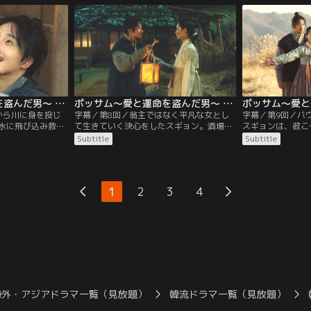
さらう。依頼人が
イチョムは、亡き夫の後を追って自死した
策尽きたバウは王
の家にスギョンを
ことにしスギョンの葬儀を執り行う。その
くことに。一方、
ルが叫ぶ。「この
日の夜、元の屋敷にスギョンを戻そうと左
屋敷に駆けつける
様だ！」
議政宅に出かけたバウだが…。
受け入れられない
ポッサム～愛と運命を盗んだ男～ 第07話／字幕
ポッサム～愛と運命を盗んだ男～ 第08話／字幕
から川に身を投じ
字幕／第8回／翁主ではなく平凡な女とし
字幕／第9回／バ
水に飛び込み救う
て生きていく決心をしたスギョン。酒場で
スギョンは、彼こ
暮らそうと泣いて
洗い物の仕事を見つけ、バウたちと家族の
プを止める。デヨ
Subtitle
Subtitle
3人は坡州（パジ
ように暮らし始める。父の命に背きスギョ
よう頼むがスギョ
つからず、生活の
ンを助けようとしたデヨプは屋敷に監禁さ
ム配下の男たちが
に入るバウとチャ
れるが、叔母ヘインダン・イ氏の助けで家
プはなんとか彼女
怒るスギョン。バ
を抜け出しスギョンを捜す。一方、スギョ
傷を負う。医師は
1
2
3
4
は翌日、バウの買
ンの居所を知った光海君は、その情報をイ
要と高価な野生の
を消すが…。
チョムに流すよう命じた。
人にそんな金があ
海外・アジアドラマ一覧（見放題）
韓流ドラマ一覧（見放題）