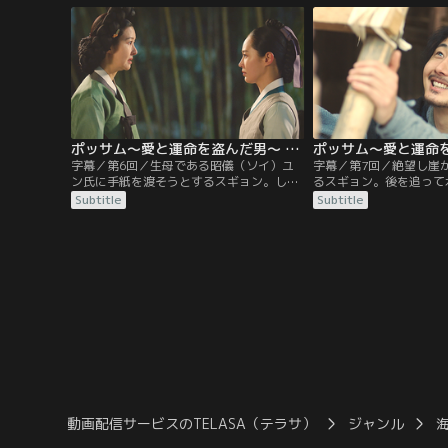
その場にいたイ・デヨプと意気投合するバ
敷に忍び込みスギョンを
ウ。一方、左議政（チャイジョン）イ・イ
急死してやむをえず自分
チョムの息子と婚礼を挙げた翁主（オンジ
連れ帰ったバウにチャド
ュ）スギョンは夫が初夜を待たず死亡。
人、お寺で見かけた翁主
ポッサム～愛と運命を盗んだ男～ 第06話／字幕
字幕／第6回／生母である昭儀（ソイ）ユ
字幕／第7回／絶望し崖
ン氏に手紙を渡そうとするスギョン。しか
るスギョン。後を追って
し約束した場所に現れたのは王宮で権力を
バウ。チャドルは3人で
Subtitle
Subtitle
振るう尚宮（サングン）、キム・ゲシだっ
訴える。都を抜け出した
た。スギョンの顔を確認すると口を開くキ
ュ）へ。仕事を探すが見
ム尚宮。「翁主が生きていれば、左議政と
ために金持ちの家に泥棒
王が対立し国が乱れる」「王のために死ん
ドル。そのことを知って
でください」。キム尚宮の言葉に涙するス
ウと言い争ったスギョン
ギョン…。
ってあげた靴を残して姿
動画配信サービスのTELASA（テラサ）
ジャンル