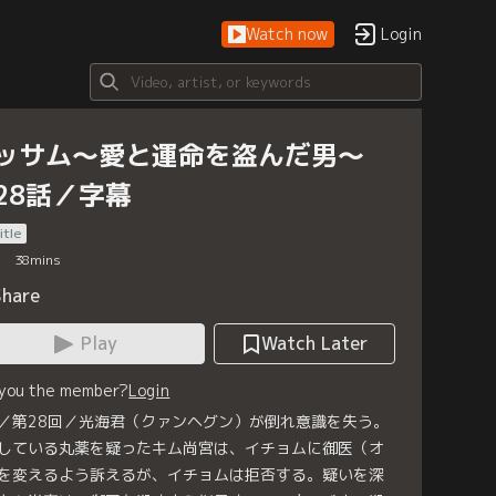
Watch now
Login
ッサム～愛と運命を盗んだ男～
28話／字幕
itle
38
mins
Share
Play
Watch Later
 you the member?
Login
／第28回／光海君（クァンヘグン）が倒れ意識を失う。
している丸薬を疑ったキム尚宮は、イチョムに御医（オ
を変えるよう訴えるが、イチョムは拒否する。疑いを深