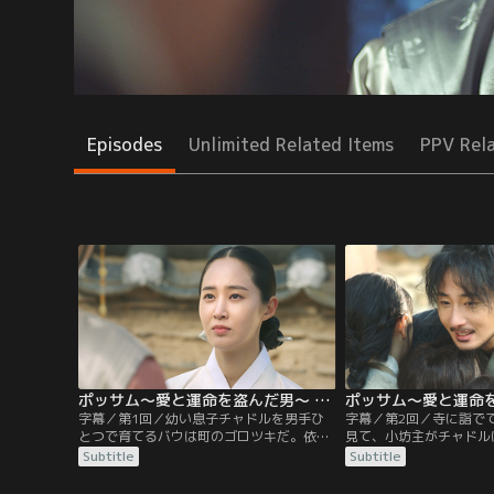
Episodes
Unlimited Related Items
PPV Rel
ポッサム～愛と運命を盗んだ男～ 第01話／字幕
字幕／第1回／幼い息子チャドルを男手ひ
字幕／第2回／寺に詣で
とつで育てるバウは町のゴロツキだ。依頼
見て、小坊主がチャドル
を受けては未亡人をさらい、依頼人に届け
だよ」と教える。一方、
Subtitle
Subtitle
るポッサムで金を稼ぐ。ある夜、妓楼での
依頼されてポッサムに出
もめ事を両班（ヤンバン）に扮して仲裁、
飲んだ相棒チュンベのい