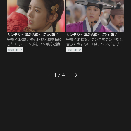
方、ペク・チャヨンと手を組んだ都
準備してほしいと狩りの頼みをす
巫女は、大王大妃に王妃が蘇生した
る。一方、ウンボは入宮の知らせを
とウソの報告をする。驚いた大王大
受け取り、徽慶齋という候補者の宿
妃は…。
所に入ることに。
カンテク～運命の愛～ 第09話／字幕
カンテク～運命の愛～ 第10話／字幕
字幕／第9話／夢と同じ光景を目に
字幕／第10話／ウンボをウンギだと
した王は、ウンボをウンギだと勘違
信じてやまない王は、ウンボを呼び
いし候補者たちの前でウンボを抱き
出し涙ぐみながらウンギだと打ち明
Subtitle
Subtitle
しめる。大妃もウンギだと思い込
けてほしいと話す。そんな王の真剣
み、なぜ生きているのかと激しく動
な姿を見たウンボは、王に抱いてい
揺する。そんな中、揀択の審査が始
た不信感が弱まる。そんなある日、
まり、大妃側の候補者キム・ソンイ
揀択の審査中、ウンボの行動に腹を
が裏で手を回し、ウンボはさまざま
立てたキム・ソンイは、ウンボの頬
1
な試練に遭う。
をビンタする。