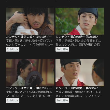
年前に生き別れた双子の姉であるこ
病をする。そして意識を取り戻した
とを聞き、失われた記憶がすべてよ
ウンボは芙蓉客主に戻るが、そこに
みがえる。一方、王妃まで大罪人に
は思いがけない人物がいた。そんな
仕立て上げられ、王は憤慨する。さ
中、領議政キム・マンチャンらは、
らにそれが大王大妃の仕業だと知
カン・イスを斬首刑にすべきだと王
り…。
に訴え…。
カンテク～運命の愛～ 第05話／字幕
カンテク～運命の愛～ 第06話／字幕
字幕／第5話／開化思想を抱いてい
字幕／第6話／姉と父の復讐を心に
たとしてもカン・イスを側近として
誓ったウンボは、親迎の事件の犯人
据え置きたかった王は、尽力するが
捜しを始める。一方、世間では王が
Subtitle
Subtitle
報われず、投獄されているカン・イ
生き返ったことで、ある不吉な噂が
スに涙ながら謝罪の言葉を残す。そ
広がっていた。王室は世間のあらぬ
して父イスの斬首刑が執行される現
噂を一掃するため、新たに揀択を行
場を目撃したウンボ。ペク・チャヨ
うことに。そこでペク・チャヨン
ンから王に殺されたと聞き、王への
は、揀択に参加するようウンボに話
復讐心を抱く。
すが…。
カンテク～運命の愛～ 第07話／字幕
カンテク～運命の愛～ 第08話／字幕
字幕／第7話／ウンボは京畿監司ホ
字幕／第8話／腕利きの銃使いを従
ン・ギホの娘ヨンの名を借り、揀択
えている領議政キム・マンチャンと
に参加することを決意する。そんな
の酒席を設けた王。そこで狩りの場
Subtitle
Subtitle
中、王は死んだ王妃と同じ顔をした
に犯人が姿を現すのではないかと考
女性が揀択に現れる夢を見る。一
えた王は、大王大妃に贈る虎の皮を