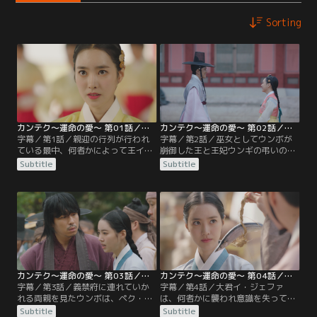
Sorting
カンテク～運命の愛～ 第01話／字幕
カンテク～運命の愛～ 第02話／字幕
字幕／第1話／親迎の行列が行われ
字幕／第2話／巫女としてウンボが
ている最中、何者かによって王イ・
崩御した王と王妃ウンギの弔いの儀
ギョンと王妃ウンギが銃で撃たれ
式を行っているところ、王が奇跡的
Subtitle
Subtitle
る。そんな中、情報を商売にしてい
に目覚め、驚いたウンボはすぐさま
る芙蓉客主の主人ワルは、このこと
その場から逃げる。そんなウンボの
を耳にし仲間でもある巫女のウンボ
姿を目撃したウンギの父カン・イス
を呼び出す。そこでウンボは、この
の友であるペク・チャヨンは、人を
事件に自分が売った情報が関係して
使いウンボを自分の元へ連れてこさ
いることに気付き…。
せ…。
カンテク～運命の愛～ 第03話／字幕
カンテク～運命の愛～ 第04話／字幕
字幕／第3話／義禁府に連れていか
字幕／第4話／大君イ・ジェファ
れる両親を見たウンボは、ペク・チ
は、何者かに襲われ意識を失ってし
ャヨンから殺された王妃ウンギが10
まったウンボを私邸に連れていき看
Subtitle
Subtitle