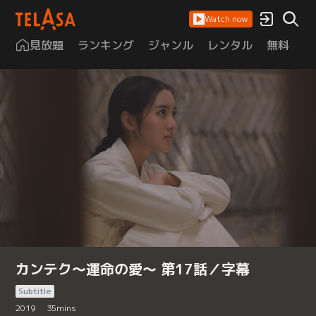
Watch now
見放題
ランキング
ジャンル
レンタル
無料
は
カンテク～運命の愛～ 第17話／字幕
Subtitle
2019
35
mins