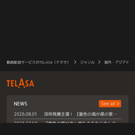
動画配信サービスのTELASA（テラサ）
ジャンル
海外・アジアドラ
NEWS
See all
2026.08.01
浮所飛貴主演！ 【夏色の風が僕の家にやってきた】 本日よりテラサで独占配信スタート！
2026.07.18
『夏色の雲が恋と嵐をまきおこす』スペシャルメイキング 【Part1】2026年７月18日（土）23時30分～配信スタート！話題のシーンの裏側を大公開！豪華キャスト大集合！ 『武宮家 真夏の家族会議』開催！
2026.07.15
救命医・遥（今田）の《心揺さぶる過去》や、 麻酔科医・権野（船越英一郎）の《謎多きプライベート》など… 《知られざるエピソード》を独占配信！