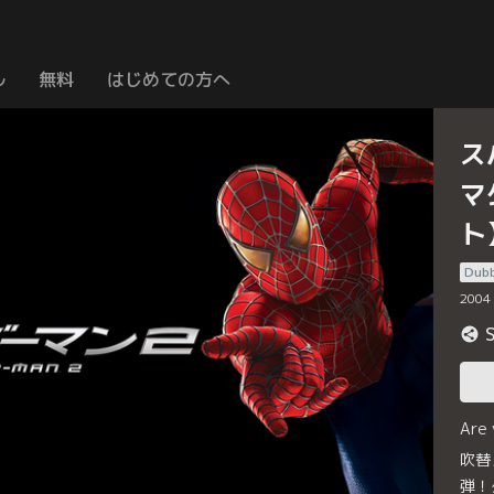
ル
無料
はじめての方へ
ス
マ
ト
Dub
2004
Are
吹替
弾！