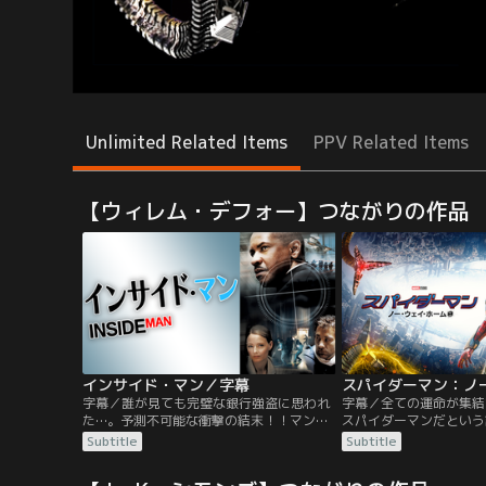
Unlimited Related Items
PPV Related Items
【ウィレム・デフォー】つながりの作品
インサイド・マン／字幕
字幕／誰が見ても完璧な銀行強盗に思われ
字幕／全ての運命が集結
た…。予測不可能な衝撃の結末！！マンハ
スパイダーマンだという
ッタンの銀行で強盗事件が発生！頭脳明晰
すために、危険な呪文を
Subtitle
Subtitle
な犯人グループのリーダー、ダルトンは人
ストレンジ。その結果、
質全員に自分達と同じ格好をさせ捜査を撹
に、ドック・オク、グリ