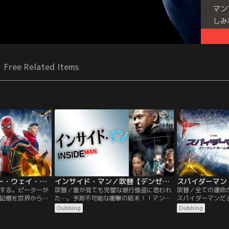
マン
しみ
たな
Free Related Items
スパイダーマン：ノー・ウェイ・ホーム／字幕
インサイド・マン／吹替【デンゼル・ワシントン＋クライブ・オーウェン】【スパイク・リー監督】
する。ピーターが
吹替／誰が見ても完璧な銀行強盗に思われ
吹替／全ての運命
記憶を世界から消
た…。予測不可能な衝撃の結末！！マンハ
スパイダーマンだ
唱えたドクター・
ッタンの銀行で強盗事件が発生！頭脳明晰
すために、危険な
Dubbing
Dubbing
このユニバース
な犯人グループのリーダー、ダルトンは人
ストレンジ。その
ーン・ゴブリン、
質全員に自分達と同じ格好をさせ捜査を撹
に、ドック・オク