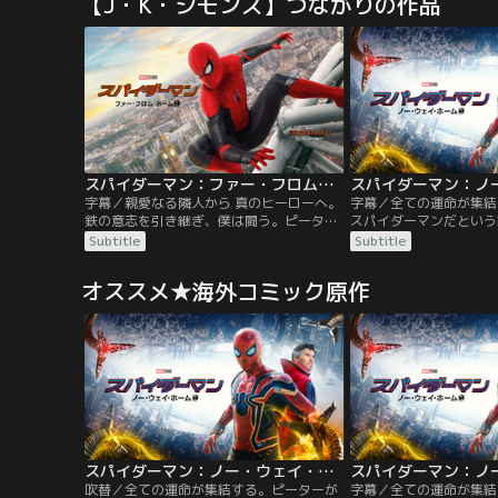
【J・K・シモンズ】つながりの作品
乱する。交渉の糸口が見つからず当惑する
エレクトロ、サンドマン
捜査官フレイジャー。前代見聞の“完全犯
た強敵たちを呼び寄せて
罪”の謎とは？
ースが現実のものとなっ
スパイダーマンに襲い掛
ち。
スパイダーマン：ファー・フロム・ホーム／字幕
字幕／親愛なる隣人から 真のヒーローへ。
字幕／全ての運命が集結
鉄の意志を引き継ぎ、僕は闘う。ピーター
スパイダーマンだという
は夏休みに、学校の友人たちとヨーロッパ
すために、危険な呪文を
Subtitle
Subtitle
旅行に出かける。しかしそこに待っていた
ストレンジ。その結果、
のは、元S.H.I.E.L.D.長官であるニック・フ
に、ドック・オク、グリ
オススメ★海外コミック原作
ューリーだった。迫りくる新たな脅威を察
エレクトロ、サンドマン
したニックは、スパイダーマンの力を必要
た強敵たちを呼び寄せて
としていたのだ。目の前に立ちはだかる脅
ースが現実のものとなっ
威に立ち向かう使命を…。
スパイダーマンに襲い掛
ち。
スパイダーマン：ノー・ウェイ・ホーム／吹替
吹替／全ての運命が集結する。ピーターが
字幕／全ての運命が集結