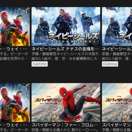
、リザードといっ
乱する。交渉の糸口が見つからず当惑する
エレクトロ、サン
しまう。マルチバ
捜査官フレイジャー。前代見聞の“完全犯
た強敵たちを呼び
てしまい、次々と
罪”の謎とは…！？
ースが現実のもの
かるヴィランた
スパイダーマンに
ち。
スパイダーマン：ノー・ウェイ・ホーム／字幕
ネイビーシールズ ナチスの金塊を奪還せよ！／字幕【リュック・ベッソン製作・脚本】
する。ピーターが
字幕／最強軍団ネイビーシールズの予測不
吹替／最強軍団ネ
記憶を世界から消
能な5人組が、陸・空・水を縦横無尽に大
能な5人組が、陸
唱えたドクター・
暴走！湖底に沈んだナチスの金塊奪還大作
暴走！湖底に沈ん
Subtitle
Dubbing
このユニバース
戦、始動！！タイムリミットはわずか8時
戦、始動！！タイ
ーン・ゴブリン、
間。敵陣真っただ中にある湖の水深45mの
間。敵陣真っただ
、リザードといっ
湖底から、重さ27トンの金塊をどう運び出
湖底から、重さ2
しまう。マルチバ
すのか？彼らのとんでもない奇策とは！？
すのか？彼らのと
てしまい、次々と
かるヴィランた
スパイダーマン：ノー・ウェイ・ホーム／字幕
スパイダーマン：ファー・フロム・ホーム／吹替
する。ピーターが
吹替／親愛なる隣人から 真のヒーローへ。
字幕／親愛なる隣