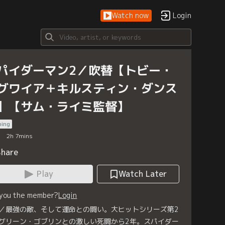
Watch now
Login
パイダーマン2／吹替【トビー・
グワイア＋キルスティン・ダンス
】【サム・ライミ監督】
bing
2
h
7
mins
Share
Play
Watch Later
 you the member?
Login
／最強の敵、そして運命との闘い。大ヒットシリーズ第2
グリーン・ゴブリンとの激しい死闘から2年。スパイダー