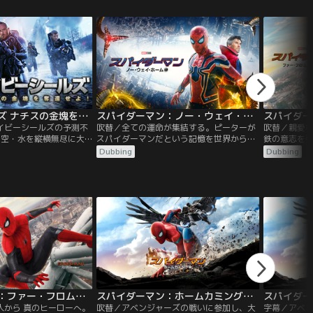
ドマン、リザードといっ
寄せてしまう。マルチバ
となってしまい、次々と
襲い掛かるヴィランた
ネイビーシールズ ナチスの金塊を奪還せよ！／吹替【リュック・ベッソン製作・脚本】
スパイダーマン：ノー・ウェイ・ホーム／吹替
イビーシールズの予測不
吹替／全ての運命が集結する。ピーターが
吹替／親愛な
・空・水を縦横無尽に大
スパイダーマンだという記憶を世界から消
鉄の意志を
だナチスの金塊奪還大作
すために、危険な呪文を唱えたドクター・
は夏休みに
Dubbing
Dubbing
ムリミットはわずか8時
ストレンジ。その結果、このユニバース
旅行に出か
中にある湖の水深45mの
に、ドック・オク、グリーン・ゴブリン、
のは、元S.H.
7トンの金塊をどう運び出
エレクトロ、サンドマン、リザードといっ
ューリーだ
んでもない奇策とは！？
た強敵たちを呼び寄せてしまう。マルチバ
したニック
ースが現実のものとなってしまい、次々と
としていた
スパイダーマンに襲い掛かるヴィランた
威に立ち向
ち。
スパイダーマン：ファー・フロム・ホーム／字幕
スパイダーマン：ホームカミング／吹替【トム・ホランド＋ロバート・ダウニー・Jr】
人から 真のヒーローへ。
吹替／アベンジャーズの戦いに参加し、大
字幕／アベ