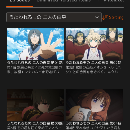
うたわれるもの 二人の白皇
Sorting
うたわれるもの 二人の白皇 第01話
うたわれるもの 二人の白皇 第02話
第1話 鉄扇と共に／決死の救出劇の
第2話 覚悟の在処／オシュトル（ハ
末、故國エンナカムイまで逃げおお
ク）との合流を急ぐべく、キウルは
せたオシュトル（ハク）達。しか
帝都からオシュトルの近衛衆を率い
し、敵の動向は未だ掴めず、予断を
てエンナカムイを目指していた。し
許さぬ状況が続いていた。もはや戦
かし、國境を目前に控え、その動き
火は避けられない--オシュトル（ハ
を読んでいたヤマト軍が急襲をかけ
ク）は近く来たる戦に備え、動き出
る。果敢に応戦するキウル達だが、
す。本物の皇女を守る為、そし
長旅による消耗も重なり窮地に立た
て……己に全てを託した友との誓い
されてしまう。絶体絶命の危機--そ
を果たす為に。【提供：バンダイチ
こへ馳せ参じたのは…。【提供：バ
ャンネル】
ンダイチャンネル】
うたわれるもの 二人の白皇 第03話
うたわれるもの 二人の白皇 第04話
第3話 その道を紅く染めて／オシュ
第4話 戻れぬ想い／ヤマトから海を