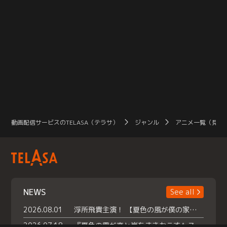
動画配信サービスのTELASA（テラサ）
ジャンル
アニメ一覧（見放
NEWS
See all
2026.08.01
浮所飛貴主演！ 【夏色の風が僕の家にやってきた】 本日よりテラサで独占配信スタート！
2026.07.18
『夏色の雲が恋と嵐をまきおこす』スペシャルメイキング 【Part1】2026年７月18日（土）23時30分～配信スタート！話題のシーンの裏側を大公開！豪華キャスト大集合！ 『武宮家 真夏の家族会議』開催！