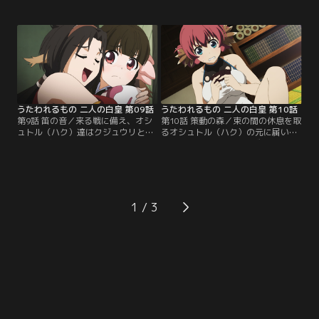
全土の制圧を掲げ、オシュトル（ハ
盛大に宴を催すことに。宴が始ま
ク）達へ隠遁するよう告げた。トゥ
り、仲間達が笑顔を見せる一方で、
スクル皇女の身勝手な言い分に憤激
主賓のクオンはどこか落ち着かない
し、果敢にも挑みかかるアンジュで
様子を見せる。心当たりのあるアト
あったが、一方的に打ちのめされて
ゥイは、半ば無理矢理に彼女を連れ
しまう。己の無力さに涙するアンジ
出し……。【提供：バンダイチャン
ュを奮い立たせたのは、ある男の言
ネル】
葉だった。【提供：バンダイチャン
ネル】
うたわれるもの 二人の白皇 第09話
うたわれるもの 二人の白皇 第10話
第9話 笛の音／来る戦に備え、オシ
第10話 策動の森／束の間の休息を取
ュトル（ハク）達はクジュウリと同
るオシュトル（ハク）の元に届いた
盟を結ぶべく出立する。一行を出迎
一通の文----それは、イズルハを治
えたクジュウリ皇オーゼンは、愛娘
める八柱将トキフサより同盟の申し
ルルティエの帰郷とアンジュの来訪
入れであった。その真意を探るべく
を大いに歓迎。同盟の提案に好意的
イズルハへと赴いたオシュトル（ハ
な意向を示すクジュウリ側であった
ク）達は、國の情勢に詳しいノスリ
が、これに異を唱えたのは長女シス
の父ゲンホウの元を訪ねることにな
1
であった。困惑するオシュトル（ハ
る。久しぶりに帰郷することになっ
ク）達をよそに…。【提供：バンダ
たノスリは複雑な表情を浮かべてい
イチャンネル】
て……。【提供：バンダイチャンネ
ル】