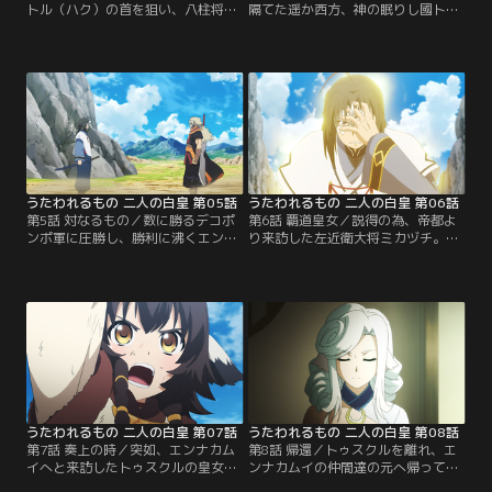
トル（ハク）の首を狙い、八柱将デ
隔てた遥か西方、神の眠りし國トゥ
コポンポは自ら兵を率いてエンナカ
スクル。そこで長いまどろみから目
ムイへと侵攻する。圧倒的な戦力を
覚めたクオンは小さな違和感を覚え
以て蹂躙せんとするデコポンポの軍
る。何か大切なことを忘れている---
勢を前に、エンナカムイはすぐに陥
-失われた記憶の糸を辿ろうとするク
落するかのように思われた。しか
オン。それは、ヤマト遠征から帰還
し、オシュトル（ハク）による地の
したクロウの話を聞くうちに鮮明に
利を生かした策が功を奏し、戦局は
なっていく。【提供：バンダイチャ
一変。次第に追い詰められていく自
ンネル】
らの軍勢をよそに…。【提供：バン
ダイチャンネル】
うたわれるもの 二人の白皇 第05話
うたわれるもの 二人の白皇 第06話
第5話 対なるもの／数に勝るデコポ
第6話 覇道皇女／説得の為、帝都よ
ンポ軍に圧勝し、勝利に沸くエンナ
り来訪した左近衛大将ミカヅチ。し
カムイ軍。その最中、チキナロと名
かし、アンジュはこれを受け入れず
乗る行商人が訪れる。彼はクオンか
交渉は決裂した。決着をつけるべく
ら依頼され、アンジュの為に妙薬を
始まったオシュトル（ハク）とミカ
届けに来たと言う。妙薬のおかげで
ヅチの一騎打ち。怒りと使命に燃え
順調に快方へ向かっていくアンジ
るミカヅチの猛攻を前に、オシュト
ュ。ようやく元気を取り戻した彼女
ル（ハク）は次第に追い詰められて
は、自らが置かれた厳しい現実を知
ゆく。諦めかけたその時、脳裏に浮
ることになる。【提供：バンダイチ
かんだのは亡き友の姿。【提供：バ
ャンネル】
ンダイチャンネル】
うたわれるもの 二人の白皇 第07話
うたわれるもの 二人の白皇 第08話
第7話 奏上の時／突如、エンナカム
第8話 帰還／トゥスクルを離れ、エ
イへと来訪したトゥスクルの皇女。
ンナカムイの仲間達の元へ帰ってき
彼女はトゥスクル全軍によるヤマト
たクオン。再会を祝し、アンジュは