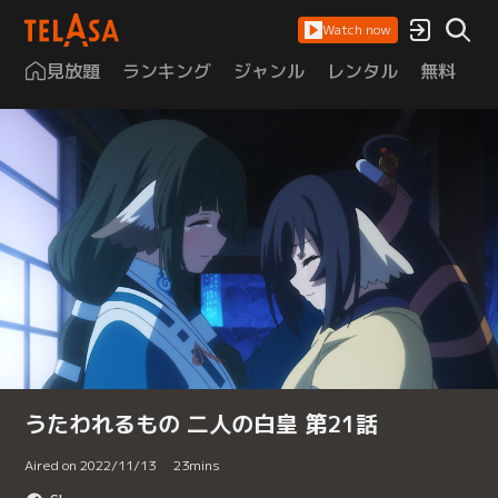
Watch now
見放題
ランキング
ジャンル
レンタル
無料
は
うたわれるもの 二人の白皇 第21話
Aired on 2022/11/13
23
mins