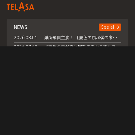
NEWS
See all
2026.08.01
浮所飛貴主演！ 【夏色の風が僕の家にやってきた】 本日よりテラサで独占配信スタート！
2026.07.18
『夏色の雲が恋と嵐をまきおこす』スペシャルメイキング 【Part1】2026年７月18日（土）23時30分～配信スタート！話題のシーンの裏側を大公開！豪華キャスト大集合！ 『武宮家 真夏の家族会議』開催！
2026.07.15
救命医・遥（今田）の《心揺さぶる過去》や、 麻酔科医・権野（船越英一郎）の《謎多きプライベート》など… 《知られざるエピソード》を独占配信！
Help
|
Company Profile
|
Act on Specified Commercial Transactions
|
Terms of Service
|
Privacy Policy
© TELASA CORPORATION, All Rights Reserved.