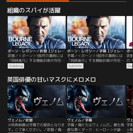
組織のスパイが活躍
ボーン・レガシー／吹替【ジェレミー・レナー＋レイチェル・ワイズ】
ボーン・レガシー／字幕【ジェレミー・レナー＋レイチェル・ワイズ】
吹替／＜ボーン＞3部作の裏側には
字幕／＜ボーン＞3部作の裏側には
吹
「同時進行」する極秘計画が存在し
「同時進行」する極秘計画が存在し
の
た！！これがもう一つの＜ボーン＞
た！！これがもう一つの＜ボーン＞
った
Dubbing
Subtitle
Du
シリーズ！新たなるシリーズの幕開
シリーズ！新たなるシリーズの幕開
ー
け！＜ボーン＞シリーズ3部作で語
け！＜ボーン＞シリーズ3部作で語
ズ
英国俳優の甘いマスクにメロメロ
られていなかった“同時進行計画”！
られていなかった“同時進行計画”！
上
CIAが極秘裏に行っていた新たな＜
CIAが極秘裏に行っていた新たな＜
を
アウトカム計画＞を基軸にこれまで
アウトカム計画＞を基軸にこれまで
触
明かされていなかった、過去3部作
明かされていなかった、過去3部作
公
の謎が明らかにされていく！
の謎が明らかにされていく！
ヴェノム／吹替
ヴェノム／字幕
※特典映像は字幕での提供となりま
字幕／俺たちはヴェノムだ。最も残
字
す。ご了承ください。／吹替／俺た
虐な悪＜ダーク・ヒーロー＞が誕生
≫覚