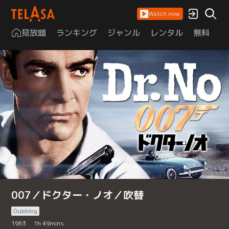
Watch now
見放題
ランキング
ジャンル
レンタル
無料
は
007／ドクター・ノオ／吹替
Dubbing
1963
1
h
49
mins