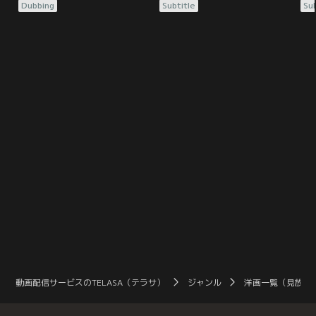
ちはヴェノムだ。最も残虐な悪＜ダ
する。敏腕記者エディ・ブロック
-
Dubbing
Subtitle
Sub
ーク・ヒーロー＞が誕生する。敏腕
は、人体実験で死者を出していると
条
記者エディ・ブロックは、人体実験
いう＜ライフ財団＞の真相を追う
活
で死者を出しているという＜ライフ
中、＜シンビオート＞と呼ばれる地
ト
財団＞の真相を追う中、＜シンビオ
球外生命体を発見し接触してしま
事
ート＞と呼ばれる地球外生命体を発
う。この意思を持った生命体との接
エ
見し接触してしまう。この意思を持
触により、エディの体は寄生され、
所
った生命体との接触により、エディ
その声が聞こえるようになる…。
デ
の体は寄生され、その声が…。
な
動画配信サービスのTELASA（テラサ）
ジャンル
洋画一覧（見放題