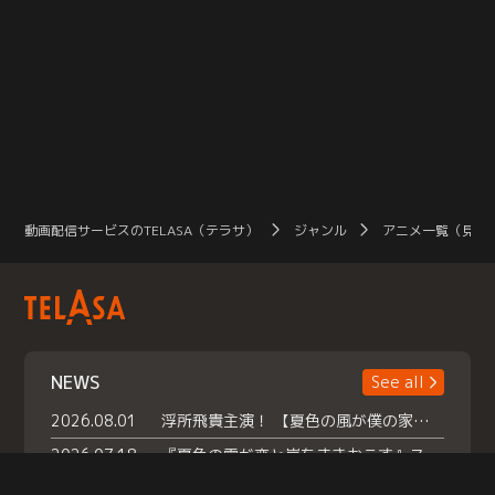
動画配信サービスのTELASA（テラサ）
ジャンル
アニメ一覧（見放
NEWS
See all
2026.08.01
浮所飛貴主演！ 【夏色の風が僕の家にやってきた】 本日よりテラサで独占配信スタート！
2026.07.18
『夏色の雲が恋と嵐をまきおこす』スペシャルメイキング 【Part1】2026年７月18日（土）23時30分～配信スタート！話題のシーンの裏側を大公開！豪華キャスト大集合！ 『武宮家 真夏の家族会議』開催！
2026.07.15
救命医・遥（今田）の《心揺さぶる過去》や、 麻酔科医・権野（船越英一郎）の《謎多きプライベート》など… 《知られざるエピソード》を独占配信！