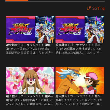
Sorting
遊☆戯☆王ゴーラッシュ！！ 第01話
遊☆戯☆王ゴーラッシュ！！ 第02話
第1話／六葉町に住む双子の兄妹・
第2話 迷惑異星人監視機構／UTSを
王道遊飛と王道遊歩は、ちょっぴり
訪れた新たな依頼人。しかし、その
アヤシイ宇宙人駆除業社・UTS（宇
依頼人の正体は“MIK”こと迷惑異星
宙人トラブル相談所）を経営する小
人監視機構所属のエージェント、蒼
学生。遊飛が作った謎の装置で宇宙
月（そうげつ）マナブだった！不法
人を探しては、ムダに苦労する毎日
滞在迷惑異星人として投降を求めら
を送っていた……そう、あの日まで
れたユウディアスは、自らの自由を
は！！できたてほやほやのミステリ
懸けてマナブとデュエルをすること
ーサークルで、ついにホンモノの宇
に！【提供：バンダイチャンネル】
宙船を見つけた遊飛と遊歩。おそる
おそる宇宙船に足を…。【提供：バ
ンダイチャンネル】
遊☆戯☆王ゴーラッシュ！！ 第03話
遊☆戯☆王ゴーラッシュ！！ 第04話
第3話 恐怖？吸血宇宙人／六葉町で
第4話 チュパカブラの罠／チュパ太
次々と巻き起こる襲撃事件。ある者
郎（たろう）にそそのかされ、集積
はカードを眺めているときに、ま
所へと連れてこられたユウディア