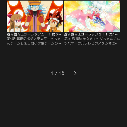
を鍛える遊飛。次々と問題を解いて
の幼なじみとしてデュエルの対戦役
いくユウディアス。一見、順調そう
を頼まれた遊歩だったが、5年ぶり
に見えた特訓だったが、特訓メカが
に再会したマニャの変わりように戸
暴走しはじめ…。【提供：バンダイ
惑いを隠せずにいた。【提供：バン
チャンネル】
ダイチャンネル】
遊☆戯☆王ゴーラッシュ！！ 第09話
遊☆戯☆王ゴーラッシュ！！ 第10話
第9話 墓場のボチ／安立マニャちゃ
第10話 魔法羊女メェ～グちゃん／ム
んチームと御当地小学生チームのラ
ツバケーブルテレビのスタジオに乱
ッシュデュエル対決、第2戦の対戦
入し、デュエルさせろと暴れるチュ
相手としてマニャに指名されたの
パ太郎。心配したユウディアスは対
は、なんと、客席にいた蒼月マナ
戦相手を買って出る。しかし、チュ
ブ！そして、そのマナブの対戦相手
パ太郎が『魔法羊女（まほうようじ
として現れたデュエリストは…、
ょ）メェ～グちゃん』を召喚した瞬
な、なんと！マニャの愛犬、ボチで
間、デュエルディスクから妖しい光
1
あった！【提供：バンダイチャンネ
が溢れ出し…。【提供：バンダイチ
ル】
ャンネル】