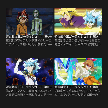
た、ある者はイラストを描き上げた
ス。持ち前の身体能力でチュパ太郎
ときに、そして、UTSの八木（や
が仕掛ける罠を次々と突破するユウ
ぎ）さんまでもが犯人の毒牙にかか
ディアスだったが、ついに捕らえら
ってしまう。一見、なんの関連も無
れて絶体絶命のピンチに陥ってしま
さそうな被害者たちの、意外な共通
う。一方、慌てた様子の遊飛も集積
点とは…。【提供：バンダイチャン
所に現れ…。【提供：バンダイチャ
ネル】
ンネル】
遊☆戯☆王ゴーラッシュ！！ 第05話
遊☆戯☆王ゴーラッシュ！！ 第06話
第5話 カワイテルンダヨ／クリーニ
第6話 信じるか信じないかはお前の
ングに出した服がびしょ濡れだった
問題／ズウィージョウの行方を追う
ことに怒り、店長に詰め寄る遊飛。
遊飛たちだったが、気付けば今月の
だが、その店長こそ遊飛のアースダ
収入はゼロ…。UTSの評判を上げよ
マーを奪った宇宙人、合羽井（かわ
うと、子どもたちが恐れる都市伝説
い）テルだった！合羽井にデュエル
の真相を突き止めることに。都市伝
を挑む遊飛！しかし、濡れたデュエ
説の一つ“3メートルさん”を探すユ
ルディスクが壊れて動かなくなって
ウディアスは、廃工場の中で不思議
しまい…。【提供：バンダイチャン
な椅子を発見する。【提供：バンダ
ネル】
イチャンネル】
遊☆戯☆王ゴーラッシュ！！ 第07話
遊☆戯☆王ゴーラッシュ！！ 第08話
第7話 モンスター種族言えるかな？
第8話 テレビの国からマニャニャち
／自分の未熟さを感じたユウディア
わ／ムツバケーブルテレビ唯一の人
スは、ラッシュデュエルの特訓をし
気番組、『楽しく学べる・最強ゴー
て欲しいと遊飛に申し込む。特訓メ
ラッシュ！』に天才子役の安立（あ
カと特訓CDを駆使してユウディアス
たち）マニャがやってくる！マニャ