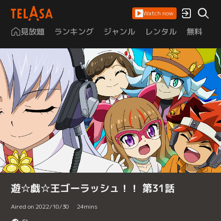
Watch now
見放題
ランキング
ジャンル
レンタル
無料
は
遊☆戯☆王ゴーラッシュ！！ 第31話
Aired on 2022/10/30
24
mins