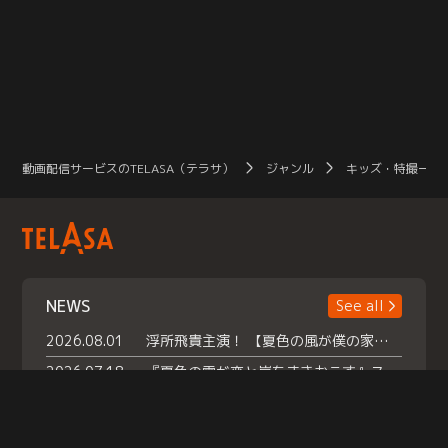
動画配信サービスのTELASA（テラサ）
ジャンル
キッズ・特撮一覧
NEWS
See all
2026.08.01
浮所飛貴主演！ 【夏色の風が僕の家にやってきた】 本日よりテラサで独占配信スタート！
2026.07.18
『夏色の雲が恋と嵐をまきおこす』スペシャルメイキング 【Part1】2026年７月18日（土）23時30分～配信スタート！話題のシーンの裏側を大公開！豪華キャスト大集合！ 『武宮家 真夏の家族会議』開催！
2026.07.15
救命医・遥（今田）の《心揺さぶる過去》や、 麻酔科医・権野（船越英一郎）の《謎多きプライベート》など… 《知られざるエピソード》を独占配信！