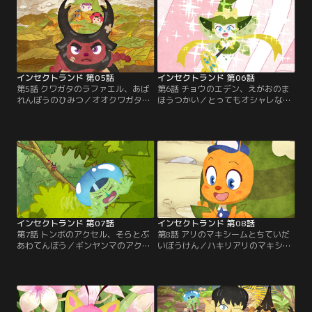
のかな？
インセクトランド 第05話
インセクトランド 第06話
第5話 クワガタのラファエル、あば
第6話 チョウのエデン、えがおのま
れんぼうのひみつ／オオクワガタの
ほうつかい／とってもオシャレなモ
ラファエルがお友だちと種さがしを
ンシロチョウのエデンがファッショ
しています。ところが、ラファエル
ンショーを開きます。みんなでオシ
はズルをして種をひとりじめ。いつ
ャレな服を準備して、ひとりずつひ
もはこんなことしないのに…何か理
ろうすることに！どんなショーにな
由があるのかな？
るんだろう。
インセクトランド 第07話
インセクトランド 第08話
第7話 トンボのアクセル、そらとぶ
第8話 アリのマキシームとちていだ
あわてんぼう／ギンヤンマのアクセ
いぼうけん／ハキリアリのマキシー
ルはとってもせっかち。今日もアダ
ムは勉強家で、大きな葉をせっせと
ムが大きなクモに連れていかれたと
運ぶがんばり屋さんでもあります。
かん違いしてしまいます。おかげで
なんであんなにがんばれるんだろ
インセクトランドの皆もアダムを探
う？ミアとアダムはマキシームを追
し回ることに。
いかけます。