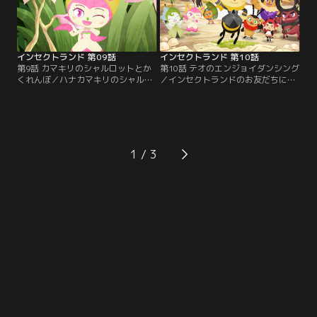
インセクトランド 第09話
インセクトランド 第10話
第9話 カマキリのシャルロットとか
第10話 テオのエンジョイダンシング
くれんぼ／ハナカマキリのシャルロ
／インセクトランドのお友だちにテ
ットはかくれんぼの名人。今日もか
オがダンスを教えています。恥ずか
くれんぼをしているともうすぐ雨が
しがり屋のアダムもテレビの前のみ
降ると気づきます。シャルロット
んなも一緒に踊ってみよう！
は“自然”が教えてくれたんだよと言
うのです。
1