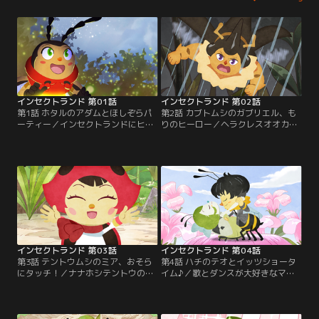
インセクトランド 第01話
インセクトランド 第02話
第1話 ホタルのアダムとほしぞらパ
第2話 カブトムシのガブリエル、も
ーティー／インセクトランドにヒメ
りのヒーロー／ヘラクレスオオカブ
ボタルのアダムがやってきました。
トのガブリエルはインセクトランド
はずかしがり屋でドキドキするとお
のヒーロー。生まれたときは小さか
なかが光っちゃうアダムは、みんな
ったけど今では大きくて力持ち。今
となかよくなれるかな？
日もお友だちのピンチにかけつけま
す。
インセクトランド 第03話
インセクトランド 第04話
第3話 テントウムシのミア、おそら
第4話 ハチのテオとイッツショータ
にタッチ！／ナナホシテントウのミ
イム♪／歌とダンスが大好きなマメ
アはお空が気になってしかたありま
コバチのテオは毎日大忙し。お花を
せん。お空はあったかいのかなぁ…
『受粉』させて、インセクトランド
冷たいのかなぁ…ミアはお空にタッ
に届く手紙や荷物を運んでいます。
チすることができるかな？
でもなんでテオはそんなことをする