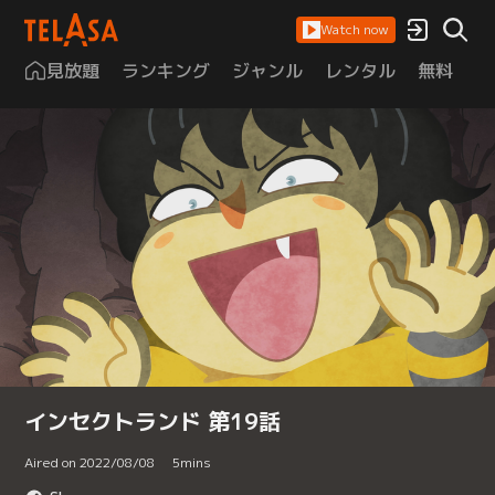
Watch now
見放題
ランキング
ジャンル
レンタル
無料
は
インセクトランド 第19話
Aired on 2022/08/08
5
mins