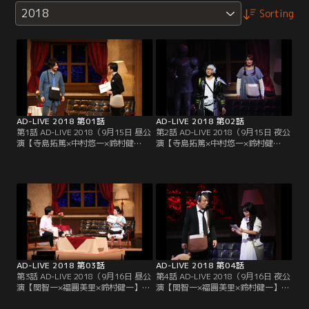
2018
Sorting
AD-LIVE 2018 第01話
AD-LIVE 2018 第02話
第1話 AD-LIVE 2018（9月15日 昼公
第2話 AD-LIVE 2018（9月15日 夜公
演【寺島拓篤×中村悠一×鈴村健
演【寺島拓篤×中村悠一×鈴村健
一】）／研究者に悩みを相談するた
一】）／SNSのキャンペーンに当選
め、「ハッピーミレニアム記念日」
し、「ハッピーミレニアム記念日」
を祝うイベントに参加した赤澤赤男
を祝うイベントに参加した木ノ下優
（中村悠一）。彼はイベントが行わ
也（寺島拓篤）は仕事で呼ばれた新
れる洋館の執事・執嶋謙（寺島拓
垣結忌（中村悠一）と対面する。し
篤）とジャンケンに勝つ方法を模索
かし、突如停電した洋館の中で新垣
するが……。
は霊を感じ……？
AD-LIVE 2018 第03話
AD-LIVE 2018 第04話
第3話 AD-LIVE 2018（9月16日 昼公
第4話 AD-LIVE 2018（9月16日 夜公
演【関智一×福圓美里×鈴村健一】）
演【関智一×福圓美里×鈴村健一】）
／「ハッピーミレニアム記念日」を
／のゝ乃家ちちちぃ（関智一）は