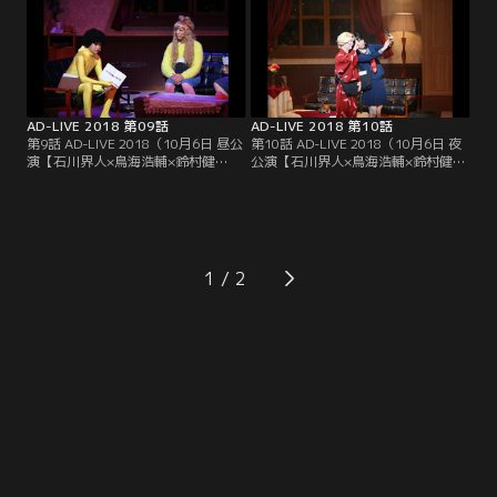
渉）。蕎麦を出前に来たあすか（梶
（羽多野渉）。見た目も性格も正反
裕貴）を気に入り、金で時間つぶし
対の二人だったが、会話により少し
の相手に借りた。しかしそこには成
づつ距離が縮まっていき…現はアロ
田の別の目的が…？
ハ男の驚愕の正体を知ることにな
る。
AD-LIVE 2018 第09話
AD-LIVE 2018 第10話
第9話 AD-LIVE 2018（10月6日 昼公
第10話 AD-LIVE 2018（10月6日 夜
演【石川界人×鳥海浩輔×鈴村健
公演【石川界人×鳥海浩輔×鈴村健
一】）／「ハッピーミレニアム記念
一】）／パーティーに早めにやって
日」の会場で出会った廻隣太郎＜ま
きたのは、歌舞伎界の大御所俳優・
わりりんたろう＞（石川界人）とガ
鬼盛甚五郎、そして女子高生の足立
ングロギャルのシゲ子（鳥海浩
優希（石川界人）16歳。お金持ちの
輔）。初対面の二人は現在の不思議
有名人であることに気が付いた優希
なシチュエーションをネタにノリで
は、JK力で甚五郎との距離をぐっと
1
話をするものの、なんだかシゲ子の
縮めてくるが…。
言動が怪しい…実はシゲ子には大き
な秘密があった？