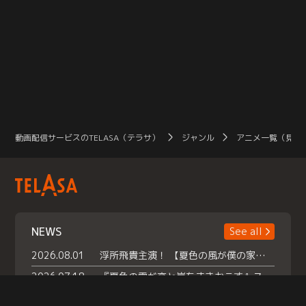
動画配信サービスのTELASA（テラサ）
ジャンル
アニメ一覧（見放
NEWS
See all
2026.08.01
浮所飛貴主演！ 【夏色の風が僕の家にやってきた】 本日よりテラサで独占配信スタート！
2026.07.18
『夏色の雲が恋と嵐をまきおこす』スペシャルメイキング 【Part1】2026年７月18日（土）23時30分～配信スタート！話題のシーンの裏側を大公開！豪華キャスト大集合！ 『武宮家 真夏の家族会議』開催！
2026.07.15
救命医・遥（今田）の《心揺さぶる過去》や、 麻酔科医・権野（船越英一郎）の《謎多きプライベート》など… 《知られざるエピソード》を独占配信！