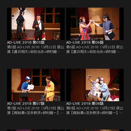
祝うイベントが開催される洋館に住
「ハッピーミレニアム記念日」を祝
んでいる発明家の高田潤次（関智
うパーティーで落語を一席興じるた
一）。そこへ突然、洋館に入り込ん
め洋館を訪れる。しかし、惑星「ダ
でしまった飼い猫を探しに主婦の川
ーウィン」が10年後、地球に衝突す
畑幸代（福圓美里）が現れる。しか
るというニュースを聞き、惑星の発
し、川畑には隠れた能力があ
見者・小早川彰孝の妻・セイコ（福
り……！？
圓美里）と…。
AD-LIVE 2018 第05話
AD-LIVE 2018 第06話
第5話 AD-LIVE 2018（9月22日 昼公
第6話 AD-LIVE 2018（9月22日 夜公
演【蒼井翔太×岩田光央×鈴村健
演【蒼井翔太×岩田光央×鈴村健
一】）／「ハッピーミレニアム記念
一】）／8歳の男子・荻野健太郎
日」のパーティー会場で準備をする
（蒼井翔太）は人気のない「ハッピ
池上（岩田光央）のもとに突如現れ
ーミレニアム記念日」を祝う会場
たのは、自分のことを薮間ジシャン
で、ひとりたたずむ赤いドレスのル
（蒼井翔太）と名乗る魔導士の姿の
ビー（岩田光央）に声をかける。次
男。大切な人との再会を楽しみにし
第に仲良くなっていく二人だが、そ
ている池上は、10年前のある約束を
こで衝撃のニュースを耳にして…。
彼に語り始めるが…。
AD-LIVE 2018 第07話
AD-LIVE 2018 第08話
第7話 AD-LIVE 2018（9月23日 昼公
第8話 AD-LIVE 2018（9月23日 夜公
演【梶裕貴×羽多野渉×鈴村健一】）
演【梶裕貴×羽多野渉×鈴村健一】）
／会社の手違いにより、パーティー
／どこからともなくパーティー会場
会場に早く来すぎた、自称「1秒に
に現れたアロハの男（梶裕貴）とオ
1000万稼ぐ男」成田金太郎（羽多野
タク青年・現実＜うつつみのる＞