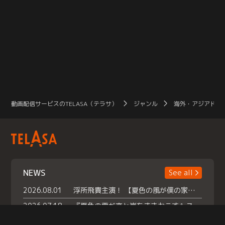
動画配信サービスのTELASA（テラサ）
ジャンル
海外・アジアドラ
NEWS
See all
2026.08.01
浮所飛貴主演！ 【夏色の風が僕の家にやってきた】 本日よりテラサで独占配信スタート！
2026.07.18
『夏色の雲が恋と嵐をまきおこす』スペシャルメイキング 【Part1】2026年７月18日（土）23時30分～配信スタート！話題のシーンの裏側を大公開！豪華キャスト大集合！ 『武宮家 真夏の家族会議』開催！
2026.07.15
救命医・遥（今田）の《心揺さぶる過去》や、 麻酔科医・権野（船越英一郎）の《謎多きプライベート》など… 《知られざるエピソード》を独占配信！