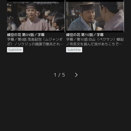
教徒だと嘘の証言をした男の家を訪
ではお尋ね者イガンの張り紙があち
ねるが、そこでチョルドゥと乱闘に
こちに貼られ、イヒョンはイガンを
なり彼を殺してしまう。
追い詰めた父親に怒りをぶつける。
緑豆の花 第09話／字幕
緑豆の花 第10話／字幕
字幕／第9話 茂長起包（ムジャンギ
字幕／第10話 白山（ペクサン）蜂起
ポ）／ソクジュの陰謀で徴兵された
／布告文を読んだ民があちこちで蜂
イヒョンは戦場へ向かい、イガンは
起するが、火薬が圧倒的に足りない
Subtitle
Subtitle
ボンジュンを訪ねて自分を義兵とし
東学軍は白山の火薬庫を襲撃するこ
て受け入れるよう直談判。ジャイン
とに。イヒョンら郷兵（ヒャンビョ
は高官に賄賂を配って軍商の地位を
ン）と監営（カミョン）軍が火薬庫
獲得し、監営（カミョン）軍に従軍
の見張りに当たる中、東学軍が攻撃
して白山（ペクサン）の武器庫へと
を開始。逃げ惑うイヒョンの前にイ
1
向かう。
ガンが現れる。