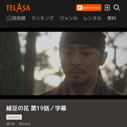
Watch now
見放題
ランキング
ジャンル
レンタル
無料
は
緑豆の花 第19話／字幕
Subtitle
2019
32
mins