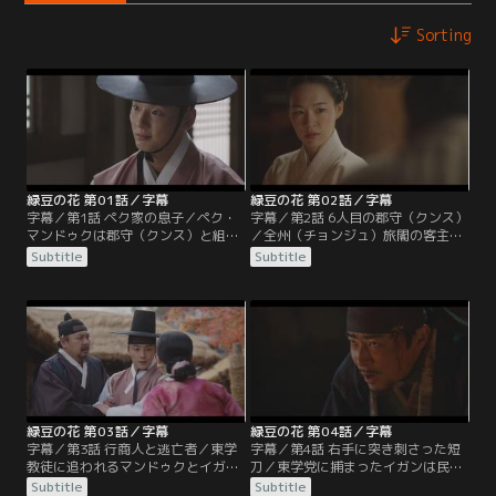
Sorting
緑豆の花 第01話／字幕
緑豆の花 第02話／字幕
字幕／第1話 ペク家の息子／ペク・
字幕／第2話 6人目の郡守（クンス）
マンドゥクは郡守（クンス）と組ん
／全州（チョンジュ）旅閣の客主
で民を搾取する悪徳役人。使用人に
（ケクチュ）ソン・ジャインはケガ
Subtitle
Subtitle
産ませた息子イガンは税の取り立て
を負った行首（ヘンス）チェ・ドッ
を手伝い、正妻の息子イヒョンは科
キの傷薬を求めてボンジュンを訪
挙受験を準備中。そこへ東学教徒チ
ね、会話の内容から沙鉢通文（サバ
ョン・ボンジュンが腐敗を一掃する
ルトンムン）に書かれた民乱の主導
ため決起を企てる。
者が彼だと直感。そこへチョ・ビョ
ンガプが再び古阜（コブ）郡守とし
て赴任してくる。
緑豆の花 第03話／字幕
緑豆の花 第04話／字幕
字幕／第3話 行商人と逃亡者／東学
字幕／第4話 右手に突き刺さった短
教徒に追われるマンドゥクとイガン
刀／東学党に捕まったイガンは民に
は、米と引き換えに全州（チョンジ
つるし上げにされるが、行きすぎた
Subtitle
Subtitle