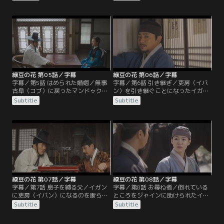
ュ）旅閣の客主（ケクチュ）ソン・
復讐によって決起が失敗に終わるこ
ジャインにかくまってもらう。科挙
とを恐れたボンジュンがイガンを解
を受けるため全州の姉の家にいたイ
放。そして保身に走ったマンドゥク
ヒョンは民乱の知らせを聞き古阜
の部下ホンがマンドゥクの隠れ場を
（コブ）に戻ろうとするが、姉に止
ソクジュに密告する。
められる。
緑豆の花 第05話／字幕
緑豆の花 第06話／字幕
字幕／第5話 はめられた婚姻／無事
字幕／第6話 引き継ぎ／吏房（イバ
古阜（コブ）に戻ったマンドゥクは
ン）を引き継ぐことになったイガン
ジャインに沙鉢通文（サバルトンム
だが、民から金を巻き上げるやり方
Subtitle
Subtitle
ン）を突きつけ米を売る約束を撤回
にどうにも心が落ち着かない。日本
させることに成功。民乱収拾のため
の商人の依頼を受けボンジュンの行
に派遣された按覈使（アネクサ）は
方を捜すジャインは、ある日、再び
報復しないと約束した郡守（クン
蜂起することを示唆する張り紙を発
ス）の言葉を覆して東学教徒を投獄
見する。
し、ソクジュを極刑に処すと言う。
緑豆の花 第07話／字幕
緑豆の花 第08話／字幕
字幕／第7話 息子を縛る父／イガン
字幕／第8話 お尋ね者／倒れている
に吏房（イバン）になるのを断られ
ところをジャインに助けられたイガ
たマンドゥクはイガンの母ユウォル
ンは禅雲（ソヌン）寺に監営（カミ
Subtitle
Subtitle
に東学教徒のぬれぎぬを着せる。こ
ョン）軍が攻め入ったと聞き、すぐ
れを知ったイガンはユウォルが東学
さま禅雲寺に向かう。古阜（コブ）