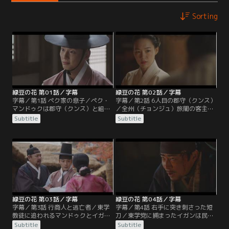
Sorting
緑豆の花 第01話／字幕
緑豆の花 第02話／字幕
字幕／第1話 ペク家の息子／ペク・
字幕／第2話 6人目の郡守（クンス）
マンドゥクは郡守（クンス）と組ん
／全州（チョンジュ）旅閣の客主
で民を搾取する悪徳役人。使用人に
（ケクチュ）ソン・ジャインはケガ
Subtitle
Subtitle
産ませた息子イガンは税の取り立て
を負った行首（ヘンス）チェ・ドッ
を手伝い、正妻の息子イヒョンは科
キの傷薬を求めてボンジュンを訪
挙受験を準備中。そこへ東学教徒チ
ね、会話の内容から沙鉢通文（サバ
ョン・ボンジュンが腐敗を一掃する
ルトンムン）に書かれた民乱の主導
ため決起を企てる。
者が彼だと直感。そこへチョ・ビョ
ンガプが再び古阜（コブ）郡守とし
て赴任してくる。
緑豆の花 第03話／字幕
緑豆の花 第04話／字幕
字幕／第3話 行商人と逃亡者／東学
字幕／第4話 右手に突き刺さった短
教徒に追われるマンドゥクとイガン
刀／東学党に捕まったイガンは民に
は、米と引き換えに全州（チョンジ
つるし上げにされるが、行きすぎた
Subtitle
Subtitle