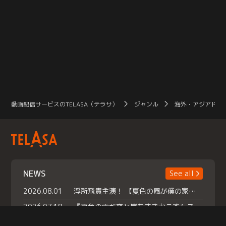
動画配信サービスのTELASA（テラサ）
ジャンル
海外・アジアドラ
NEWS
See all
2026.08.01
浮所飛貴主演！ 【夏色の風が僕の家にやってきた】 本日よりテラサで独占配信スタート！
2026.07.18
『夏色の雲が恋と嵐をまきおこす』スペシャルメイキング 【Part1】2026年７月18日（土）23時30分～配信スタート！話題のシーンの裏側を大公開！豪華キャスト大集合！ 『武宮家 真夏の家族会議』開催！
2026.07.15
救命医・遥（今田）の《心揺さぶる過去》や、 麻酔科医・権野（船越英一郎）の《謎多きプライベート》など… 《知られざるエピソード》を独占配信！