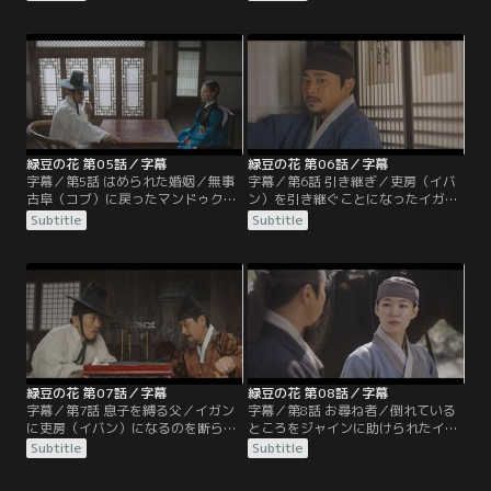
ュ）旅閣の客主（ケクチュ）ソン・
復讐によって決起が失敗に終わるこ
ジャインにかくまってもらう。科挙
とを恐れたボンジュンがイガンを解
を受けるため全州の姉の家にいたイ
放。そして保身に走ったマンドゥク
ヒョンは民乱の知らせを聞き古阜
の部下ホンがマンドゥクの隠れ場を
（コブ）に戻ろうとするが、姉に止
ソクジュに密告する。
められる。
緑豆の花 第05話／字幕
緑豆の花 第06話／字幕
字幕／第5話 はめられた婚姻／無事
字幕／第6話 引き継ぎ／吏房（イバ
古阜（コブ）に戻ったマンドゥクは
ン）を引き継ぐことになったイガン
ジャインに沙鉢通文（サバルトンム
だが、民から金を巻き上げるやり方
Subtitle
Subtitle
ン）を突きつけ米を売る約束を撤回
にどうにも心が落ち着かない。日本
させることに成功。民乱収拾のため
の商人の依頼を受けボンジュンの行
に派遣された按覈使（アネクサ）は
方を捜すジャインは、ある日、再び
報復しないと約束した郡守（クン
蜂起することを示唆する張り紙を発
ス）の言葉を覆して東学教徒を投獄
見する。
し、ソクジュを極刑に処すと言う。
緑豆の花 第07話／字幕
緑豆の花 第08話／字幕
字幕／第7話 息子を縛る父／イガン
字幕／第8話 お尋ね者／倒れている
に吏房（イバン）になるのを断られ
ところをジャインに助けられたイガ
たマンドゥクはイガンの母ユウォル
ンは禅雲（ソヌン）寺に監営（カミ
Subtitle
Subtitle
に東学教徒のぬれぎぬを着せる。こ
ョン）軍が攻め入ったと聞き、すぐ
れを知ったイガンはユウォルが東学
さま禅雲寺に向かう。古阜（コブ）