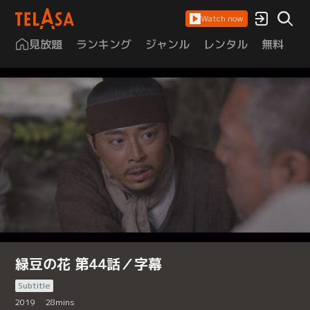
Watch now
見放題
ランキング
ジャンル
レンタル
無料
は
緑豆の花 第44話／字幕
Subtitle
2019
28
mins