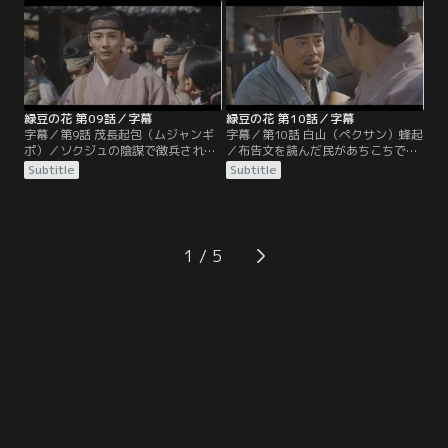
教徒だと嘘の証言をした男の家を訪
ではお尋ね者イガンの張り紙があち
ねるが、そこでチョルドゥと乱闘に
こちに貼られ、イヒョンはイガンを
なり彼を殺してしまう。
追い詰めた父親に怒りをぶつける。
緑豆の花 第09話／字幕
緑豆の花 第10話／字幕
字幕／第9話 茂長起包（ムジャンギ
字幕／第10話 白山（ペクサン）蜂起
ポ）／ソクジュの陰謀で徴兵された
／布告文を読んだ民があちこちで蜂
イヒョンは戦場へ向かい、イガンは
起するが、火薬が圧倒的に足りない
Subtitle
Subtitle
ボンジュンを訪ねて自分を義兵とし
東学軍は白山の火薬庫を襲撃するこ
て受け入れるよう直談判。ジャイン
とに。イヒョンら郷兵（ヒャンビョ
は高官に賄賂を配って軍商の地位を
ン）と監営（カミョン）軍が火薬庫
獲得し、監営（カミョン）軍に従軍
の見張りに当たる中、東学軍が攻撃
して白山（ペクサン）の武器庫へと
を開始。逃げ惑うイヒョンの前にイ
1
向かう。
ガンが現れる。