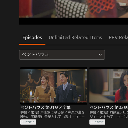
Episodes
Unlimited Related Items
PPV Rel
ペントハウス
ペントハウス 第01話／字幕
ペントハウス 第02
字幕／第1話 声楽家になる夢／声楽の道を
字幕／第2話 同級生／
諦め、不動産仲介業をしているオ・ユニ
ジェニともめて、ユニは
は、わがままな客に手を焼く毎日。物件を
ジェニの母親のカン・マ
Subtitle
Subtitle
案内したチョ議員にも手数料の支払いを渋
ユニは、自分から声楽の