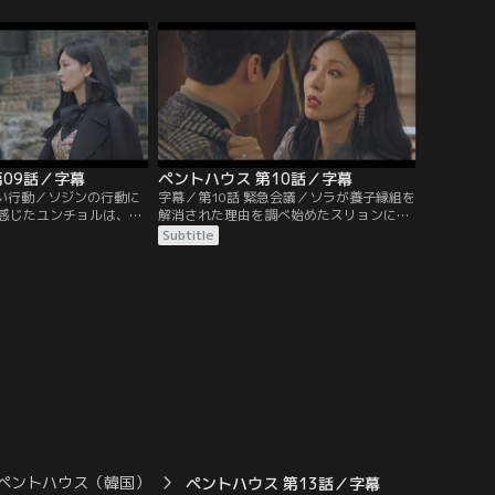
重大なミスをしたことに
ユニに巨額の示談金を要求する。その様子
ロナをユニは励ます
をソジンの夫のハ・ユンチョルが見てい
た。
第09話／字幕
ペントハウス 第10話／字幕
しい行動／ソジンの行動に
字幕／第10話 緊急会議／ソラが養子縁組を
感じたユンチョルは、ソ
解消された理由を調べ始めたスリョンに対
てたルビーの指輪を見つ
し、チョ議員は彼女を脅す行動に出る。ユ
Subtitle
ョンの姿が見えず不審に
ニはロナを入学させるため、ソラに入学辞
は、朝から手料理を振る
退を迫ったとして、保護者会議にかけられ
ていぶかしがる。
る。ソラを殺した犯人はユニだと大騒ぎ
に。
ペントハウス（韓国）
ペントハウス 第13話／字幕