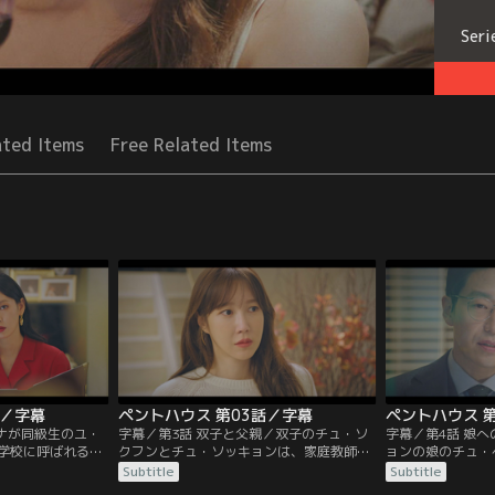
Seri
ated Items
Free Related Items
話／字幕
ペントハウス 第03話／字幕
ペントハウス 
ロナが同級生のユ・
字幕／第3話 双子と父親／双子のチュ・ソ
字幕／第4話 娘
学校に呼ばれる。
クフンとチュ・ソッキョンは、家庭教師や
ョンの娘のチュ・
リから責められた
継母のシム・スリョンに反抗的な態度を取
は、裏の顔をのぞ
Subtitle
Subtitle
夢を奪ったチョ
る。双子の父親のチュ・ダンテはソジンと
校の入試に向けて