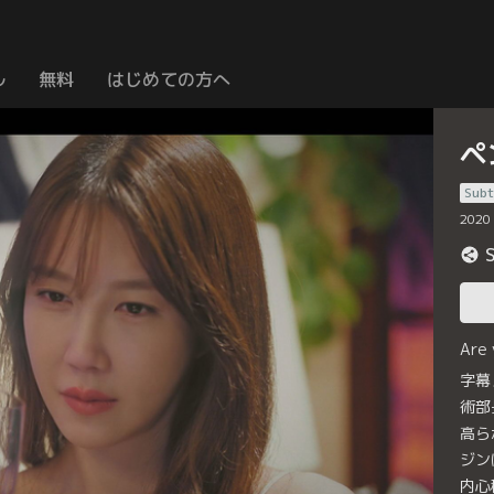
ル
無料
はじめての方へ
ペ
Subt
2020
Are
字幕
術部
高ら
ジン
内心