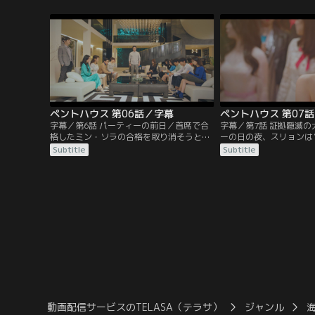
られる。女手一つで育てている娘のペ・ロ
ン・ソジンのことを思い
ナも声楽家を志しているが、それを知った
ラパレスの子供たちに家
ユニは…。
ペントハウス 第06話／字幕
ペントハウス 第07
字幕／第6話 パーティーの前日／首席で合
字幕／第7話 証拠隠滅
格したミン・ソラの合格を取り消そうと、
ーの日の夜、スリョンは
ギュジンの妻のコ・サンアをはじめヘラパ
養護施設を訪ねていた。
Subtitle
Subtitle
レスの大人たちが集まっていた。するとそ
ラを発見したヘラパレス
こへ子供たちの悪事を録音した音声ファイ
まな口実をつけて遺体の
ルが届く。ダンテはソラをヘラパレスに呼
加担する。式典開始まで
び出す。
動は…？
動画配信サービスのTELASA（テラサ）
ジャンル