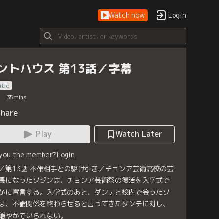
Watch now
Login
ントハウス 第13話／字幕
itle
35
mins
Share
Play
Watch Later
 you the member?
Login
／第13話 不倫相手との駆け引き／チョンア芸術高校の芸
長になったソジンは、チョンア芸術祭の復活を入学式で
かに宣言する。入学式のあと、ダンテと校内で会ったソ
は、不倫関係を終わらせると言ってきたダンテに対し、
穏やかでいられない。