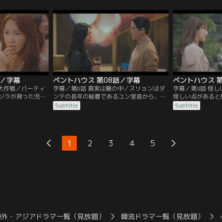
出す。ソジンはヘ
不倫を続けていた。ある日、ソッキョンが
ロナは試験当日、
庭教師をつける。
試験を放棄したことがダンテにバレてしま
気づく。取り乱す
う。
が…。
話／字幕
ペントハウス 第08話／字幕
ペントハウス 
の大作戦／パーティ
字幕／第8話 真実は闇の中／スリョンはダ
字幕／第9話 怪
ソラが育った児童
ンテの長年の秘書であるユン室長から、過
怪しい点があると
噴水台に落ちたソ
去にソラと自分の身に何が起きたのか真実
ジンがごみ箱に捨
Subtitle
Subtitle
の面々は、さまざ
を聞かされる。翌日、ソラの事件が大きく
ける。夜中にスリ
遺棄と証拠隠滅に
報道されても意に介さないヘラパレスの子
思っていたダンテ
に彼らの取った行
供たちだったが、ウンビョルだけは違っ
舞うスリョンを見
た。
1
2
3
4
5
海外・アジアドラマ一覧（見放題）
韓流ドラマ一覧（見放題）