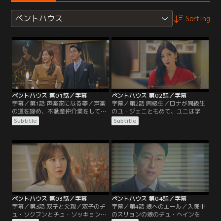
ペントハウス
Sorting
ペントハウス 第01話／字幕
ペントハウス 第02話／字幕
字幕／第1話 声楽家になる夢／声楽
字幕／第2話 同級生／ロナが同級生
の道を諦め、不動産仲介業をしてい
のユ・ジェニともめて、ユニは学校
るオ・ユニは、わがままな客に手を
に呼ばれる。ジェニの母親のカン・
Subtitle
Subtitle
焼く毎日。物件を案内したチョ議員
マリから責められたユニは、自分か
にも手数料の支払いを渋られる。女
ら声楽の夢を奪ったチョン・ソジン
手一つで育てている娘のペ・ロナも
のことを思い出す。ソジンはヘラパ
声楽家を志しているが、それを知っ
レスの子供たちに家庭教師をつけ
たユニは…。
る。
ペントハウス 第03話／字幕
ペントハウス 第04話／字幕
字幕／第3話 双子と父親／双子のチ
字幕／第4話 娘へのエール／入院中
ュ・ソクフンとチュ・ソッキョン
のスリョンの娘のチュ・ヘインを見