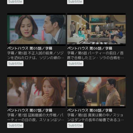
は、家庭教師や継母のシム・スリョ
に来たダンテは、裏の顔をのぞかせ
Subtitle
Subtitle
ンに反抗的な態度を取る。双子の父
る。チョンア芸術高校の入試に向け
親のチュ・ダンテはソジンと不倫を
て実技の練習を重ねてきたロナは試
続けていた。ある日、ソッキョンが
験当日、重大なミスをしたことに気
試験を放棄したことがダンテにバレ
づく。取り乱すロナをユニは励ます
てしまう。
が…。
ペントハウス 第05話／字幕
ペントハウス 第06話／字幕
字幕／第5話 不正入試の結果／ソジ
字幕／第6話 パーティーの前日／首
ンを訪ねたロナは、ソジンの娘の
席で合格したミン・ソラの合格を取
ハ・ウンビョルを突き飛ばしてけが
り消そうと、ギュジンの妻のコ・サ
Subtitle
Subtitle
をさせてしまう。弁護士のイ・ギュ
ンアをはじめヘラパレスの大人たち
ジンはソジンとグルになり、ユニに
が集まっていた。するとそこへ子供
巨額の示談金を要求する。その様子
たちの悪事を録音した音声ファイル
をソジンの夫のハ・ユンチョルが見
が届く。ダンテはソラをヘラパレス
ていた。
に呼び出す。
ペントハウス 第07話／字幕
ペントハウス 第08話／字幕
字幕／第7話 証拠隠滅の大作戦／パ
字幕／第8話 真実は闇の中／スリョ
ーティーの日の夜、スリョンはソラ
ンはダンテの長年の秘書であるユン
が育った児童養護施設を訪ねてい
室長から、過去にソラと自分の身に
Subtitle
Subtitle
た。噴水台に落ちたソラを発見した
何が起きたのか真実を聞かされる。