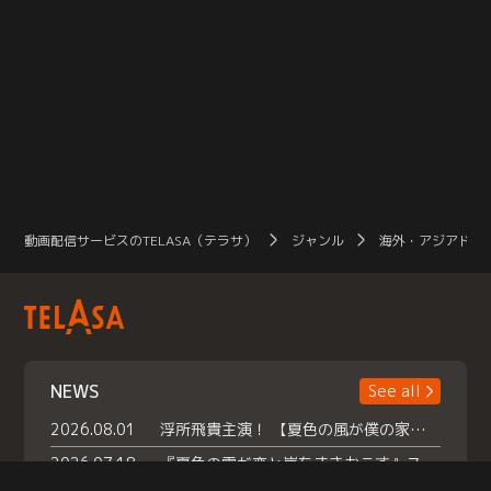
動画配信サービスのTELASA（テラサ）
ジャンル
海外・アジアドラ
NEWS
See all
2026.08.01
浮所飛貴主演！ 【夏色の風が僕の家にやってきた】 本日よりテラサで独占配信スタート！
2026.07.18
『夏色の雲が恋と嵐をまきおこす』スペシャルメイキング 【Part1】2026年７月18日（土）23時30分～配信スタート！話題のシーンの裏側を大公開！豪華キャスト大集合！ 『武宮家 真夏の家族会議』開催！