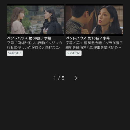
ヘラパレスの面々は、さまざまな口
翌日、ソラの事件が大きく報道され
実をつけて遺体の遺棄と証拠隠滅に
ても意に介さないヘラパレスの子供
加担する。式典開始までに彼らの取
たちだったが、ウンビョルだけは違
った行動は…？
った。
ペントハウス 第09話／字幕
ペントハウス 第10話／字幕
字幕／第9話 怪しい行動／ソジンの
字幕／第10話 緊急会議／ソラが養子
行動に怪しい点があると感じたユン
縁組を解消された理由を調べ始めた
チョルは、ソジンがごみ箱に捨てた
スリョンに対し、チョ議員は彼女を
Subtitle
Subtitle
ルビーの指輪を見つける。夜中にス
脅す行動に出る。ユニはロナを入学
リョンの姿が見えず不審に思ってい
させるため、ソラに入学辞退を迫っ
たダンテは、朝から手料理を振る舞
たとして、保護者会議にかけられ
うスリョンを見ていぶかしがる。
る。ソラを殺した犯人はユニだと大
騒ぎに。
1