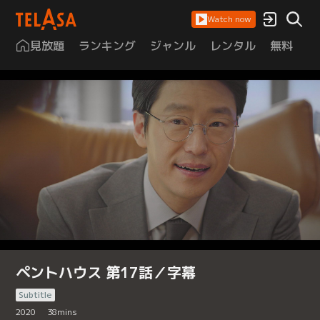
Watch now
見放題
ランキング
ジャンル
レンタル
無料
は
ペントハウス 第17話／字幕
Subtitle
2020
38
mins