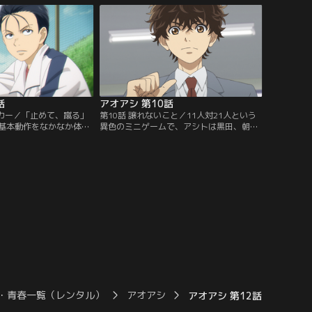
一方的な展開となる。ユ
話でアシトにユースについて説明をしてい
の歴然とした差に絶望し
た花は、上京する前に紀子とよく話すよう
で、阿久津のラフプレー
諭す。紀子と向き合おうとするアシトだっ
ずるアシトも…。【提
たが、中々話が出来ず…。【提供：バンダ
ンネル】
イチャンネル】
話
アオアシ 第10話
ッカー／「止めて、蹴る」
第10話 譲れないこと／11人対21人という
基本動作をなかなか体得
異色のミニゲームで、アシトは黒田、朝利
ひとり個人練習に向かお
と連携を取ることができず、ふたりからの
思いつめた様子を見か
信頼を完全に失ってしまう。そんなアシト
「止めて、蹴る」の本当
に対し、伊達は「なぜ黒田と朝利だけが怒
言う。しかし、冨樫の説
りをぶつけてきたのか考えろ」という課題
練は難航する。お互いに
を与える。週で唯一のオフの日を迎え、大
るが、やがて冨樫の動き
友や橘、冨樫らがそれぞれの休日を過ごす
に…。【提供：バンダイ
なか…。【提供：バンダイチャンネル】
・青春一覧（レンタル）
アオアシ
アオアシ 第12話