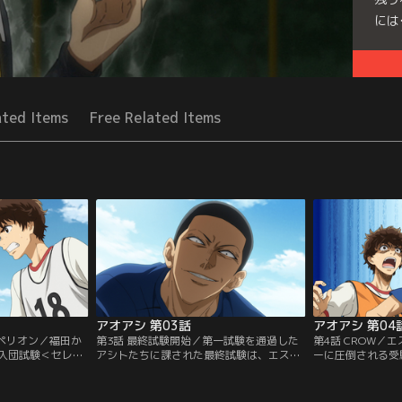
には
Seri
ated Items
Free Related Items
アオアシ 第03話
アオアシ 第04
スペリオン／福田か
第3話 最終試験開始／第一試験を通過した
第4話 CROW／
入団試験＜セレク
アシトたちに課された最終試験は、エスペ
ーに圧倒される受
誘われたアシト
リオンユースとの試合だった。そして福田
打ちを掛けるよう
で単身東京へ。エ
は、「試合中のどこかでお前らにあること
が告げられる。メ
設の充実ぶりに驚
を言う」と告げる。まわりの受験生が怖気
験生チームは成す