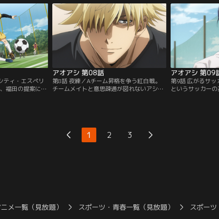
の妹・一条花と出
づく中、ユースを倒して全員で合格しよう
点を許し、試合は
る。輝かしい経歴
と意気込むアシト。試合開始直後から、ア
ースと自分たちと
生が集まる中で何の
シトを中心にゴールへ迫り、手ごたえを感
ている受験生の中
ったが…。【提
じる受験生たちだが…。【提供：バンダイ
のダメージを引き
】
チャンネル】
供：バンダイチャ
アオアシ 第08話
アオアシ 第09
京シティ・エスペリ
第8話 夜練／Aチーム昇格を争う紅白戦。
第9話 広がるサ
日、福田の提案によ
チームメイトと意思疎通が図れないアシト
というサッカーの
ことになったアシ
に、もはやパスは回ってこなくなってしま
できないアシト。
ールをした選手
った。試合にまったく入れないアシトはフ
うとするアシトの
ームに昇格できる
ィールドで立ち尽くす。伊達曰く、目まぐ
ね、同室の冨樫は
プロになるためA
るしく変化する試合展開に対応できないア
の意味を教えると
トたちは奮い立
シトには「個人戦術」が身についていない
明は抽象的で、夜
1
2
3
き出しにしてゴー
という。試合後、打ちひしがれているアシ
いらだちを募らせ
：バンダイチャン
トの前に…。【提供：バンダイチャンネ
からアシトはつい
ル】
チャンネル】
アニメ一覧（見放題）
スポーツ・青春一覧（見放題）
スポーツ