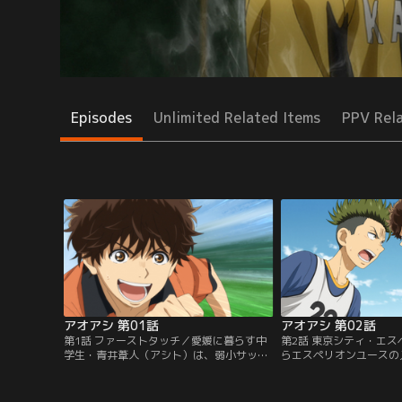
Episodes
Unlimited Related Items
PPV Rel
アオアシ 第01話
アオアシ 第02話
第1話 ファーストタッチ／愛媛に暮らす中
第2話 東京シティ・エ
学生・青井葦人（アシト）は、弱小サッカ
らエスペリオンユースの
ー部のエース。中学最後の県大会、アシト
ション＞を受けに来いと
の活躍によりチームはベスト4へと迫る
は、兄である瞬の後押し
が、相手チームのゴールキーパーによる挑
スペリオンのサッカー施