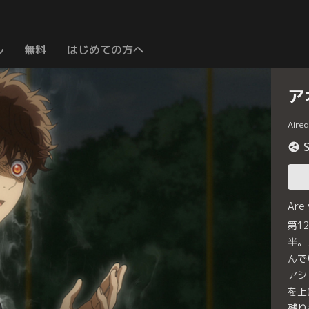
ル
無料
はじめての方へ
ア
Aire
Are
第1
半。
んで
アシ
を上
残り