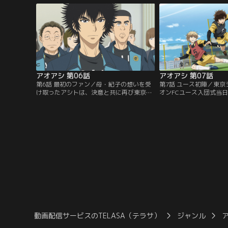
発に激昂したアシトはレッドカードを貰い
くアシトは、福田の義理
退場してしまう。試合に敗れ、悔しさをぶ
会い、会場へと案内され
つけるように海辺を走り込んでいたアシト
を誇る総勢86名の受験
のもとへ…。【提供：バンダイチャンネ
実績も持たないアシトだ
ル】
供：バンダイチャンネル
アオアシ 第06話
アオアシ 第07話
第6話 最初のファン／母・紀子の想いを受
第7話 ユース初陣／東
け取ったアシトは、決意と共に再び東京シ
オンFCユース入団式当
ティ・エスペリオンを訪れる。練習場でエ
りいきなり紅白戦に臨む
スペリオンユースの女性サポーターに話し
トたち。素晴らしいアピ
かけられ、たじろいでいるアシトが再会し
は、すぐにユースのAチ
たのは、セレクションを共に戦った大友と
のだという。一刻も早く
橘だった。ジュニアユースからの昇格組で
チームへ昇格したいアシ
ある遊馬・朝利とも合流し、寮へとやって
ち、それぞれの執念を剥
きたアシトだったが…。【提供：バンダイ
ルを狙いにいく。【提供
チャンネル】
ネル】
動画配信サービスのTELASA（テラサ）
ジャンル