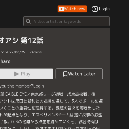
Watch now
Login
オアシ 第12話
d on 2022/06/25
24
mins
Share
Play
Watch Later
 you the member?
Login
2話 EAGLE EYE／東京都リーグ初戦・成京高校戦、後
アシトは黒田と朝利との連携を通して、3人でボールを運
いくことの重要性を理解する。課題の答えを導き出した
トが起点となり、エスペリオンBチームは遂に反撃の狼煙
げる。0-3の劣勢から点差を縮めていくも、試合時間は
わずかに。しかし、極度の集中状態となったアシトの目