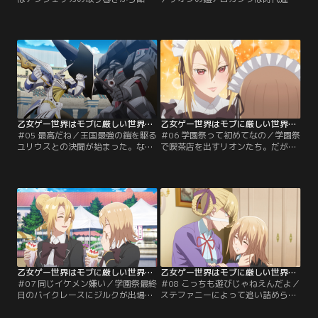
いじめを受けるようになっていた。
の代物だと馬鹿にされ、さらにルク
乙女ゲーのシナリオ展開とも異なっ
シオンが用意した武器は……スコッ
ているため、リオンはマリエの情報
プ！観客から嘲笑されるリオンは、
を収集しようとする。
5人を相手に勝利できるのか！？
乙女ゲー世界はモブに厳しい世界です 第05話
乙女ゲー世界はモブに厳しい世界です 第06話
＃05 最高だね／王国最強の鎧を駆る
＃06 学園祭って初めてなの／学園祭
ユリウスとの決闘が始まった。なぜ
で喫茶店を出すリオンたち。だが、
ユリウスはアンジェリカではなく、
ユリウスたちも喫茶店を開き、オリ
マリエを選ぶのか。その想いが気迫
ヴィアの前にはリオンに近づこうと
となってリオンに襲いかかる……！
する謎の女子が現れる。学園祭は前
途多難の様子……！？
乙女ゲー世界はモブに厳しい世界です 第07話
乙女ゲー世界はモブに厳しい世界です 第08話
＃07 同じイケメン嫌い／学園祭最終
＃08 こっちも遊びじゃねえんだよ／
日のバイクレースにジルクが出場す
ステファニーによって追い詰められ
る。しかし、彼は元婚約者の取り巻
ていくオリヴィア。一方のリオン
きに妨害され、大きな傷を負ってし
は、空賊退治はオリヴィアが解決す