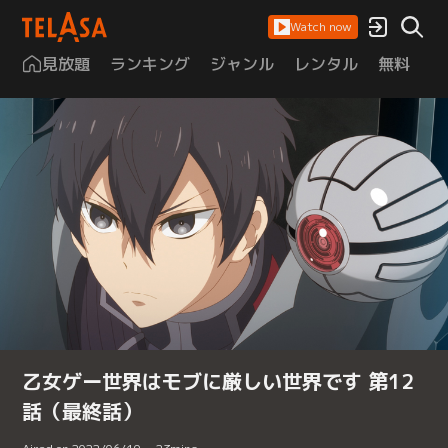
Watch now
見放題
ランキング
ジャンル
レンタル
無料
は
乙女ゲー世界はモブに厳しい世界です 第12
話（最終話）