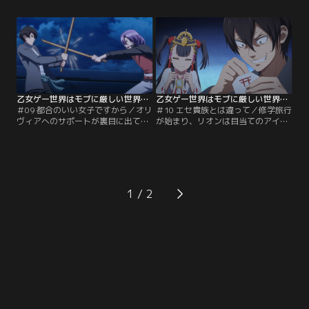
まう。さらに騒動が発展し、リオン
べきだと理解しながらも、効率を重
にも飛び火してきて……。
視して積極的に関わろうとする。
乙女ゲー世界はモブに厳しい世界です 第09話
乙女ゲー世界はモブに厳しい世界です 第10話
＃09 都合のいい女子ですから／オリ
＃10 エセ貴族とは違って／修学旅行
ヴィアへのサポートが裏目に出てし
が始まり、リオンは目当てのアイテ
まい、リオンは所詮モブと主人公の
ムがある南の浮島へ向かう。する
関係だと割り切ろうとするが……。
と、縁結びの神社で気まずいままの
ブラッドと剣の模擬試合をする中
オリヴィア、アンジェリカと鉢合わ
で、覚悟の違いを思い知らされる。
せしてしまう。
1