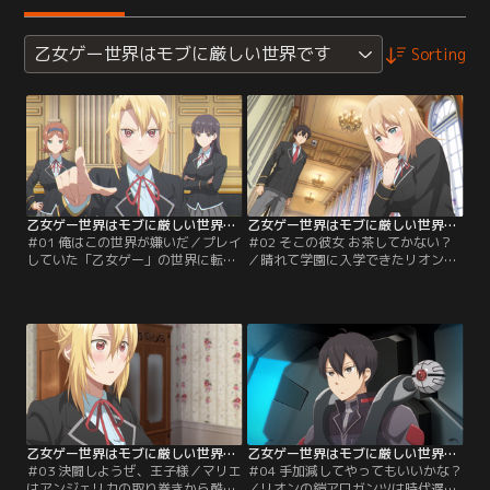
乙女ゲー世界はモブに厳しい世界です
Sorting
乙女ゲー世界はモブに厳しい世界です 第01話
乙女ゲー世界はモブに厳しい世界です 第02話
＃01 俺はこの世界が嫌いだ／プレイ
＃02 そこの彼女 お茶してかない？
していた「乙女ゲー」の世界に転生
／晴れて学園に入学できたリオン。
し、貧乏男爵家の三男として生きる
ゲームで見た攻略対象の姿もあった
ことになったリオン。モブらしくそ
が、なぜかその側には乙女ゲーの主
れなりの幸せを目指そうとするが、
人公ではなく、見知らぬ少女が立っ
酷い縁談が舞い込んでくる。
ていた。違和感を覚えるリオンだ
が……。
乙女ゲー世界はモブに厳しい世界です 第03話
乙女ゲー世界はモブに厳しい世界です 第04話
＃03 決闘しようぜ、王子様／マリエ
＃04 手加減してやってもいいかな？
はアンジェリカの取り巻きから酷い
／リオンの鎧アロガンツは時代遅れ