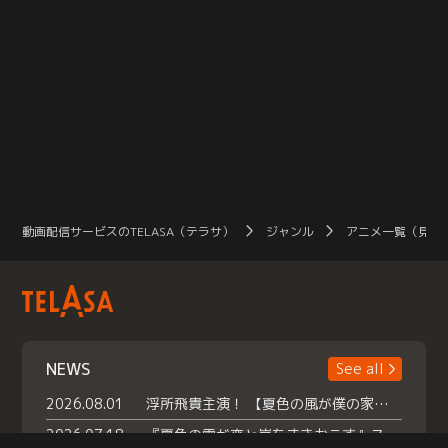
動画配信サービスのTELASA（テラサ）
ジャンル
アニメ一覧（見放
NEWS
See all
2026.08.01
浮所飛貴主演！ 【夏色の風が僕の家にやってきた】 本日よりテラサで独占配信スタート！
2026.07.18
『夏色の雲が恋と嵐をまきおこす』スペシャルメイキング 【Part1】2026年７月18日（土）23時30分～配信スタート！話題のシーンの裏側を大公開！豪華キャスト大集合！ 『武宮家 真夏の家族会議』開催！