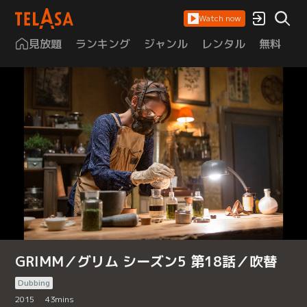
Watch now
見放題
ランキング
ジャンル
レンタル
無料
は
GRIMM／グリム シーズン5 第18話／吹替
Dubbing
2015
43
mins