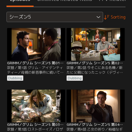
シーズン5
Sorting
GRIMM／グリム シーズン5 第01話／吹替
GRIMM／グリム シーズン5 第02話／吹替
吹替／第1話 グリム・アイデンティ
吹替／第2話 今そこにある危機／新
ティー／母親の斬首事件に続いてジ
たに父親になったニック（デヴィッ
ュリエットが死に、ニック（デヴィ
ド・ジュントーリ）は、息子とアダ
Dubbing
Dubbing
ッド・ジュントーリ）はかつてない
リンド（クレア・コフィー）を守る
混乱の中にあった。多くを失って今
ために大きな変化を余儀なくされ
後どう生きるべきか決断を迫られる
る。モンロー（サイラス・ウェイ
中、かつての敵アダリンド（クレ
ア・ミッチェル）とロザリー（ブリ
ア・コフィー）との間に子供が生ま
ー・ターナー）はニックの子供の受
れる。
け入れ準備を手伝う。一方レナード
警部（サッシャ・ロイズ）はハンク
（ラッセル・ホーンズビー）を…。
GRIMM／グリム シーズン5 第03話／吹替
GRIMM／グリム シーズン5 第04話／吹替
吹替／第3話 ロストボーイズ／ロザ
吹替／第4話 乙女の祈り／裕福なギ