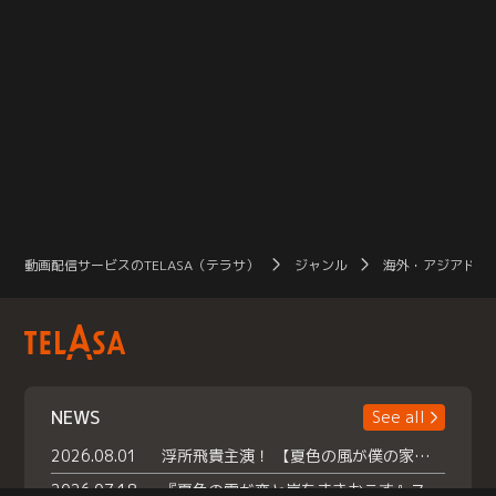
動画配信サービスのTELASA（テラサ）
ジャンル
海外・アジアドラ
NEWS
See all
2026.08.01
浮所飛貴主演！ 【夏色の風が僕の家にやってきた】 本日よりテラサで独占配信スタート！
2026.07.18
『夏色の雲が恋と嵐をまきおこす』スペシャルメイキング 【Part1】2026年７月18日（土）23時30分～配信スタート！話題のシーンの裏側を大公開！豪華キャスト大集合！ 『武宮家 真夏の家族会議』開催！