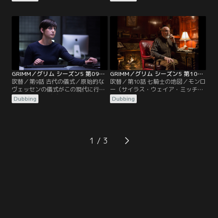
（ビッツィー・トゥロック）”の驚
ビー）が地元の湖で起きた観光客死
きの復活に動揺し続けるが、彼女は
亡事件につながる不可解な目撃情報
前の彼女ではなかった。激化するヴ
を捜査する中、湖の怪物伝説が蘇
ェッセンの襲撃事件を憂慮したモン
る。ロザリー（ブリー・ターナー）
ロー（サイラス・ウェイア・ミッチ
は自分の過去に脅かされる。一方レ
ェル）とロザリー（ブリー・ターナ
ナード警部（サッシャ・ロイズ）は
ー）は、ヴェッセン評議会に回答を
市長候補の支援を続ける。
求める。
GRIMM／グリム シーズン5 第09話／吹替
GRIMM／グリム シーズン5 第10話／吹替
吹替／第9話 古代の儀式／原始的な
吹替／第10話 七騎士の地図／モンロ
ヴェッセンの儀式がこの現代に行わ
ー（サイラス・ウェイア・ミッチェ
れ、ニック（デヴィッド・ジュント
ル）にドイツの親戚から電話がかか
Dubbing
Dubbing
ーリ）、ハンク（ラッセル・ホーン
ってくる。それはニック（デヴィッ
ズビー）、ウー（レジー・リー）は
ド・ジュントーリ）が祖先を知る助
連続殺人犯の特定間近だった。モン
けになるものだった。凶悪なブラッ
ロー（サイラス・ウェイア・ミッチ
ク・クローもその人工遺物を狙って
ェル）は捜査を手伝うため集会に潜
いたため事態は複雑になる。一方レ
1
入する。一方ハドリアンズ・ウォー
ナード警部（サッシャ・ロイズ）は
ルとブラック・クローの戦いは激化
市長候補が政敵に対して優位に立て
し…。
るよう手助けする。