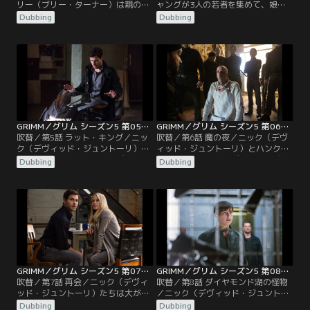
リー（ブリー・ターナー）は親のい
ャングが3人の若者を集めて、娘エ
ない子供たちに母親代わりとして目
ミリー（ゲスト出演、マデリーン・
Dubbing
Dubbing
を付けられ行方不明となる。不幸な
ジーマ）との結婚と自分の財産を報
結果に終わった類似の失踪事件と関
償とする探求に挑戦させる。挑んだ
連があることがわかり、ニック（デ
者たちが死に続け、ニック（デヴィ
ヴィッド・ジュントーリ）とハンク
ッド・ジュントーリ）とハンク（ラ
（ラッセル・ホーンズビー）は怒れ
ッセル・ホーンズビー）が捜査す
るモンロー（サイラス・ウェイア・
る。一方アダリンド（クレア・コフ
ミッチェル）と共に、時間と闘いな
ィー）とニックが新居での生活に馴
がらロザリーを捜す。
染もうと…。
GRIMM／グリム シーズン5 第05話／吹替
GRIMM／グリム シーズン5 第06話／吹替
吹替／第5話 ラット・キング／ニッ
吹替／第6話 魔の夜／ニック（デヴ
ク（デヴィッド・ジュントーリ）と
ィッド・ジュントーリ）とハンク
ハンク（ラッセル・ホーンズビー）
（ラッセル・ホーンズビー）はヴェ
Dubbing
Dubbing
は、ゴミ集積場へ狩りに行った3人
ッセンのギャングによる組織的な襲
のヴェッセンが伝説の“ネズミの
撃事件を捜査する。犯行により地元
王”に遭遇してそのうち2人が死ぬと
の店主が死に、モンロー（サイラ
いう事件を捜査する。一方重傷を負
ス・ウェイア・ミッチェル）とロザ
ったトラブル（ゲスト出演、ジャク
リー（ブリー・ターナー）の友人が
リーン・トボーニ）を病院に運んだ
拉致される。調べたところ襲撃事件
ニックはついに…。
があったのはポートランドだけでは
なかった。
GRIMM／グリム シーズン5 第07話／吹替
GRIMM／グリム シーズン5 第08話／吹替
吹替／第7話 再会／ニック（デヴィ
吹替／第8話 ダイヤモンド湖の怪物
ッド・ジュントーリ）たちは大がか
／ニック（デヴィッド・ジュントー
りな待ち伏せ作戦と“ジュリエット
リ）とハンク（ラッセル・ホーンズ
Dubbing
Dubbing