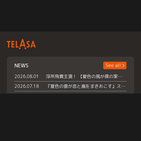
NEWS
See all
2026.08.01
浮所飛貴主演！ 【夏色の風が僕の家にやってきた】 本日よりテラサで独占配信スタート！
2026.07.18
『夏色の雲が恋と嵐をまきおこす』スペシャルメイキング 【Part1】2026年７月18日（土）23時30分～配信スタート！話題のシーンの裏側を大公開！豪華キャスト大集合！ 『武宮家 真夏の家族会議』開催！
2026.07.15
救命医・遥（今田）の《心揺さぶる過去》や、 麻酔科医・権野（船越英一郎）の《謎多きプライベート》など… 《知られざるエピソード》を独占配信！