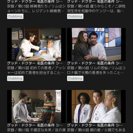
グッド・ドクター 名医の条件 シーズン4 第03話／吹替
グッド・ドクター 名医の条件 シーズン4 第04話／吹替
吹替／第03話 候補者たち／リムはシ
吹替／第04話 違うからこそ／二卵性
ョーンたちに、レジデント候補者た
双生児を妊娠中のケンジーは、胎児
ちを評価し、正直に感想を言うよう
の一方の血液がRhプラスだと分か
Dubbing
Dubbing
求める。個性ある候補者6人のう
る。ケンジー自身はRhマイナスのた
ち、採用されるのは4人。6人は二手
め、母体の抗体がその子を脅威とみ
に分かれて、心臓に腫瘍が見つかっ
なして攻撃し、妊娠継続が危うくな
た患者と乳房に変形のある17歳の患
る。双子を2人とも救える確率が低
者の手術に付いて回ることに。心臓
い中、ケンジーはある選択を
腫瘍の手術が難航する中、アッシャ
し……。一方、新人たちを指導する
ーは自発的に動き、オペ室での見学
ことになったショーンは…。
を許される。
グッド・ドクター 名医の条件 シーズン4 第05話／吹替
グッド・ドクター 名医の条件 シーズン4 第06話／吹替
吹替／第05話 初めての患者／アッシ
吹替／第06話 リムの苦悩／リムはコ
ャーは初めて患者を担当すること
ロナ禍で大勢の患者を失ったことが
に。患者はバレエの指導中に背中に
ストレスになり、眠れぬ夜を過ごし
Dubbing
Dubbing
痛みが走った年配ダンサーのカー
ている。そんな中、自動車事故で入
ル。アッシャーは彼を診察し、レン
院中の帰還兵ベンが、アフガニスタ
トゲンの所見から椎骨の圧迫骨折だ
ン駐留のフラッシュバックで病院と
と判断する。指導役のショーンは、
戦地を勘違いし騒ぎを起こす。何年
リムから「新人を信頼して任せろ」
もPTSDの治療を受けていたものの効
と言われていたため、アッシャーか
果がないベンの精神的苦痛を見かね
ら求められた再チェックに応じず骨
たクレアは、脳の働き方に問題があ
折の診断に同意する。
ると考え…。
グッド・ドクター 名医の条件 シーズン4 第07話／吹替
グッド・ドクター 名医の条件 シーズン4 第08話／吹替
吹替／第07話 不確定な未来／足の凍
吹替／第08話 親の愛／父親でもある