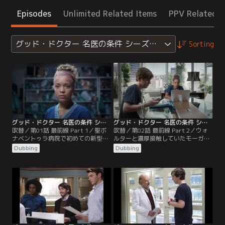
Episodes
Unlimited Related Items
PPV Related I
グッド・ドクター 名医の条件 シーズン4
Sorting
グッド・ドクター 名医の条件 シーズン4 第01話／吹替
グッド・ドクター 名医の条件 シーズン4 第02話／吹替
吹替／第01話 最前線 Part 1／聖ボ
吹替／第02話 最前線 Part 2／ウォ
ナベントゥラ病院で初めての新型コ
ルターと濃厚接触していたモーガン
ロナウイルス感染症患者ミルドレッ
とペトリンガは新型コロナウイルス
Dubbing
Dubbing
ドは、インフルエンザの診断後、短
に感染していた。軽症だったモーガ
期間で悪化し亡くなってしまう。腹
ンは職場に復帰するが、重症化した
痛で来院したウォルターは、自分で
ペトリンガは入院、人工呼吸器につ
は憩室炎再発と思っていたが、CTを
ながれることに。ショーンは、血栓
撮ると感染していることが判明。モ
症で右足首から先を切断したマーテ
ーガンたちは既に濃厚接触してい
ィンの妻リリーに心無い言葉を投げ
て…。
掛け、アンドリューに叱られる。