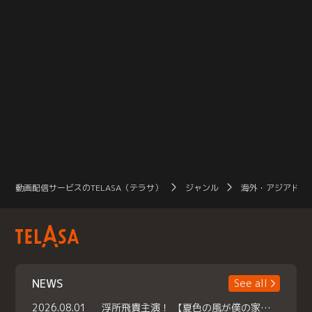
動画配信サービスのTELASA（テラサ）
ジャンル
海外・アジアドラ
NEWS
See all
2026.08.01
浮所飛貴主演！ 【夏色の風が僕の家にやってきた】 本日よりテラサで独占配信スタート！