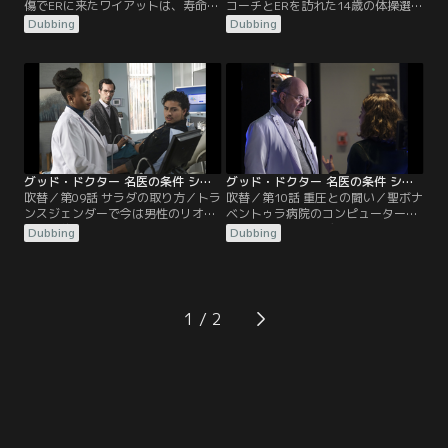
傷でERに来たワイアットは、寿命を
コーチとERを訪れた14歳の体操選手
延ばすための冷却療法を長くやり過
ダリヤ。CT検査で重度の骨粗しょう
Dubbing
Dubbing
ぎたらしい。その緊急オペで石灰化
症と胸椎の圧迫骨折が判明するが手
病変が見つかる。原因は老化を止め
術をすると選手生命を断念しなけれ
て1000年の寿命を目指そうと、ワイ
ばならなくなるため、ダリヤは手術
アットが自らに行なったゲノム編集
をしない選択をする。一方リアは、
だった。一方、血腫の排出に来院し
気難しい両親が突然訪ねてくると連
たハンナは甲状腺がんだと分かる。
絡してきたため大パニック。なぜか
さらに…。
落ち着いているショーンだった
が…。
グッド・ドクター 名医の条件 シーズン4 第09話／吹替
グッド・ドクター 名医の条件 シーズン4 第10話／吹替
吹替／第09話 サラダの取り方／トラ
吹替／第10話 重圧との闘い／聖ボナ
ンスジェンダーで今は男性のリオ
ベントゥラ病院のコンピューターが
は、婚約者のイーライと挙式の準備
ハッキングされてデータにアクセス
Dubbing
Dubbing
を進めているが、2週間で下垂体腫
できなくなる。犯人から200万ドル
瘍が大きくなる。超音波で調べると
の要求があったためサイバー保険会
妊娠6週目だった。テストステロン
社が交渉に乗り出すが、リアはグラ
を補充し忘れた時期があり、妊娠し
スマンから24時間の猶予をもらって
てしまったらしい。中絶しようとし
問題解決に奮闘する。一方、ダウン
1
たリオだったが、一転産む決意をす
症で肝臓移植が必要なジェイミーを
る。
助けようと必死になるモーガン。