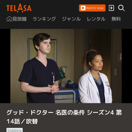
Watch now
見放題
ランキング
ジャンル
レンタル
無料
は
グッド・ドクター 名医の条件 シーズン4 第
14話／吹替
Dubbing