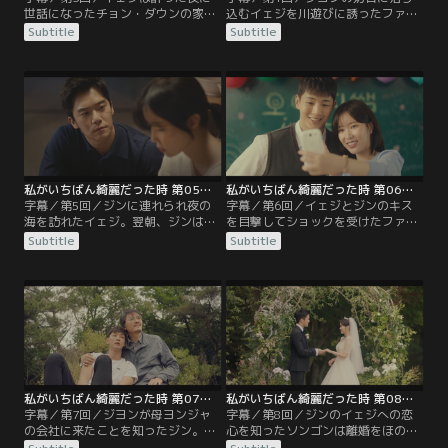
世話になったチョン・ダウンの家で
込むイェジを川遊びに誘ったファ
下宿生活を始め、ソンゴンの窯を借
ン。楽しい時間を過ごして家に戻る
Subtitle
Subtitle
りて陶芸に励む。週末になりジンは
が、そんな2人の様子に心が騒ぐジ
イェジをソウルの実家まで車で送る
ン。ジンはイェジから携帯電話の番
が、イェジと同居する叔母オ・ジヨ
号を聞いたり、さりげなく酒を用意
ンが悪態をつく様子に驚きを隠せな
するなど彼女を気にかける。一方、
い。実家で過ごしたイェジはうなさ
ファンも彼女の悪い噂が広まらない
れて何度も目が覚めてしまうのだっ
よう守ろうとしていた。さらに彼は
た。やがてジヨンがイェジの実習先
イェジに贈り物を用意してメールを
を探り出し…。
送るが…。
私がいちばん綺麗だった時 第05話／字幕
私がいちばん綺麗だった時 第06話／字幕
字幕／第5回／ジンに連れられ夜の
字幕／第6回／イェジとジンのキス
海を訪れたイェジ。翌朝、ジンは彼
を目撃してショックを受けたファ
女のためにホテルの部屋と新しい服
ン。兄に対して怒りをぶつけなが
Subtitle
Subtitle
を準備する。一方、イェジを待って
ら、「先生」への好意を口にする
いたファンは、彼女を侮辱した同級
が、そんな弟にジンは冷たい態度を
生キム・イノに重傷を負わせてしま
とる。そんな中、ようやくの思いで
う。そこにファンの母キム・ヨンジ
叔母の家を出たイェジ。ジンはそん
ャが現れ、多額の示談金で解決させ
な彼女に優しい言葉をかけてイェジ
る。そんな中、工房で修行を始めた
の気持ちに寄り添おうとする。ファ
イェジだったが、ジンとのキスをフ
ンはイェジとジンが接近していくの
ァンが目撃し…。
を歯がゆく見つめて…。
私がいちばん綺麗だった時 第07話／字幕
私がいちばん綺麗だった時 第08話／字幕
字幕／第7回／ジヨンが母ヨンジャ
字幕／第8回／ジンのイェジへの恋
の会社に来たことを知ったジン。ジ
心を知ったソンゴンは離婚をほのめ
ヨンのもとを訪れ、大金を渡してイ
かしてヨンジャを脅し、息子に加