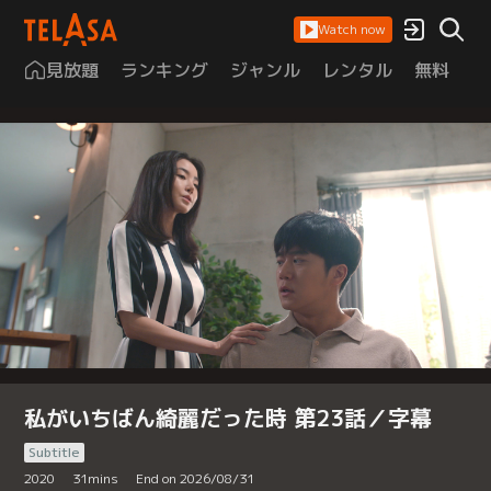
Watch now
見放題
ランキング
ジャンル
レンタル
無料
は
私がいちばん綺麗だった時 第23話／字幕
Subtitle
2020
31
mins
End on 2026/08/31