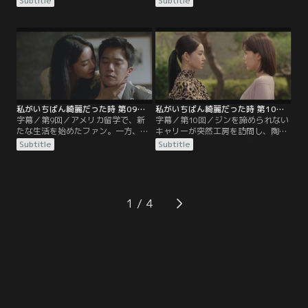
Subtitle
Subtitle
ェジとの交際に文句を言わないよう
勢。ファンもイェジへの気持ちを胸
迫る。一方、ソンゴンの工房を訪れ
にしまい込み、ジンのプロポーズを
たヨンジャはイェジとジンとの交際
手助けする。彼らのサプライズを涙
に猛反対し、イェジにも冷たい言葉
で受け入れたイェジ。しかし、ヨン
を吐いて去る。そんな中、イェジの
ジャはそんな彼女に婚前契約書を突
件でジンに腹を立てたファン。思わ
きつける。やがてイェジとジンの結
ず兄に殴りかかり、父ソンゴンに止
婚式が執り行われるが、そこにやっ
められるが…。
てきたのは…。
私がいちばん綺麗だった時 第09話／字幕
私がいちばん綺麗だった時 第10話／字幕
字幕／第9回／アメリカ留学で、新
字幕／第10回／ジンを諦められない
たな生活を始めたファン。一方、ジ
キャリーが突然工房を訪問し、陶芸
ンと楽しい新婚生活を過ごしていた
品を注文する。そこに帰宅したジ
Subtitle
Subtitle
イェジ。ある日、ジンのパソコンの
ン。2人の会話を聞いたイェジは、
中に彼と親密にしている女性の写真
ジンに対してもっと自分の気持ちを
を発見し、彼女が結婚式にやってき
伝えて欲しいと訴える。イェジはジ
たキャリー・チョンだったことを思
ンがアメリカのレースチームからス
い出してショックを受ける。そんな
カウトされたことを知り、夫の夢を
1
中、イェジの父の法要が行われ、彼
実現させようと協力。ジンはレース
女はジンのいる前でジヨンからまた
後にアメリカに来るようにとイェジ
も罵られるが…。
に言って発つが…。