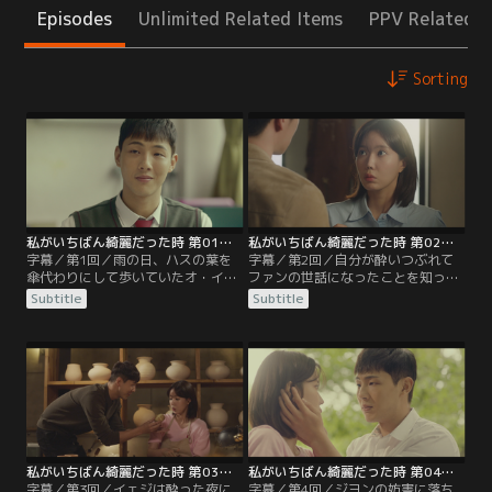
Episodes
Unlimited Related Items
PPV Related I
Sorting
私がいちばん綺麗だった時 第01話／字幕
私がいちばん綺麗だった時 第02話／字幕
字幕／第1回／雨の日、ハスの葉を
字幕／第2回／自分が酔いつぶれて
傘代わりにして歩いていたオ・イェ
ファンの世話になったことを知った
ジ。そんな彼女に一目惚れした高校
イェジは、恥ずかしさのあまり彼と
Subtitle
Subtitle
生のソ・ファンは、イェジが自分の
目が合わせられない。だが、ファン
高校に来た教育実習生だと知り密か
に誘われて父親の陶芸の工房を訪れ
に胸を躍らせる。美術を教えながら
たイェジはビックリ。ファンの父は
順調に実習の日々を過ごすイェジ。
陶芸家として有名なソ・ソンゴンだ
そんな中、イェジは別れた恋人に会
ったと知り、すっかり嬉しくなって
うためソウルに行く。その頃、ファ
しまう。そこにファンの兄ソ・ジン
ンも父からの頼まれ事でソウルに来
が久しぶりに実家を訪れ、イェジと
ていたが…。
出会うが…。
私がいちばん綺麗だった時 第03話／字幕
私がいちばん綺麗だった時 第04話／字幕
字幕／第3回／イェジは酔った夜に
字幕／第4回／ジヨンの妨害に落ち