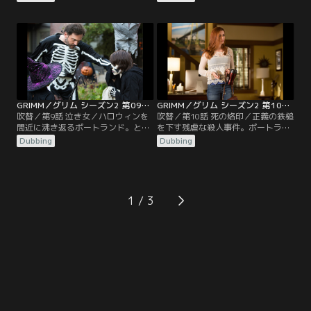
亡中の精神的に不安定な父親。調べ
ハンク。課外活動がいかに苛烈か、
てみると、問題なのは父親ではない
生徒に成功するチャンスを与えるた
ようだ。ロザリーに代わって店番を
めにコーチや親がどこまで極端な手
するモンローだが、これが思ったよ
段に訴えるか、思い知らされること
り大変だったりする。レナード警部
になる。レナード警部が恋心に悩ま
はジュリエットに関心を寄せている
されている間に、かつての仲間がヨ
自分に気づく。
ーロッパに住む警部の家族のもとへ
行っているようだ。
GRIMM／グリム シーズン2 第09話／吹替
GRIMM／グリム シーズン2 第10話／吹替
吹替／第9話 泣き女／ハロウィンを
吹替／第10話 死の烙印／正義の鉄槌
間近に沸き返るポートランド。とこ
を下す残虐な殺人事件。ポートラン
ろが、恐ろしい幼児誘拐事件が連続
ドの魔物社会に戦慄が走る。ニック
Dubbing
Dubbing
して、お祭り気分は失せる。手がか
（デヴィッド・ジュントーリ）が調
りを残さない誘拐犯を追うニックと
べてみると、際立って残酷なグリム
ハンクは、アルバカーキから訪れた
の家系の手法と同じパターンだ。街
謎の女性刑事の協力を得る。ジュリ
にもう1人グリムがいるのか、サデ
エットもスペイン語の通訳として捜
ィスティックな模倣犯なのか？一
1
査に参加する。事件を調べると、誘
方、ニックとの相変わらぬ状態に悩
拐のパターンが有名な怪談“泣き
むジュリエット（ビッツィー・トゥ
女”に…。
ロック）を…。