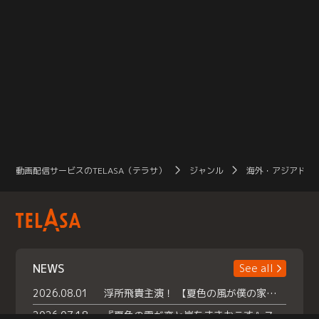
動画配信サービスのTELASA（テラサ）
ジャンル
海外・アジアドラ
NEWS
See all
2026.08.01
浮所飛貴主演！ 【夏色の風が僕の家にやってきた】 本日よりテラサで独占配信スタート！
2026.07.18
『夏色の雲が恋と嵐をまきおこす』スペシャルメイキング 【Part1】2026年７月18日（土）23時30分～配信スタート！話題のシーンの裏側を大公開！豪華キャスト大集合！ 『武宮家 真夏の家族会議』開催！