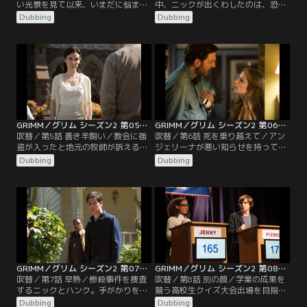
い光景を見て以来、いまだに悩まさ
中、ニックが出くわしたのは、恐ろ
れるハンク。そこへ、旧友が訪ねて
しい謎の伝染病。魔物たちの間に急
Dubbing
Dubbing
くる。娘が行方不明になったという
速に広がりつつあるのだ。モンロー
のだ。失踪の背景にあるおぞましい
とロザリーはロマンチックなひと時
動機を探るニック。グリムとしての
を過ごそうと出かけるが、感染した
手腕が役に立つ。
魔物に遭遇してしまう。一方、レナ
ード警部は、危険な外国からの刺客
がポートランドへやって来たという
情報を得る。
GRIMM／グリム シーズン2 第05話／吹替
GRIMM／グリム シーズン2 第06話／吹替
吹替／第5話 善き羊飼い／教会に強
吹替／第6話 死を乗り越えて／アン
盗が入ったと地元の牧師が訴える。
ジェリーナが悪い知らせを持って町
ニックが調べてみると、なんと魔物
に戻ってくる。グリムに協力した代
Dubbing
Dubbing
の教会。モンローの協力を得て、信
償は高いものだと気づくモンロー。
者の間に怪しい動きはないか調べる
ニックはハンクに、モンローをかく
ことになる。一方、ニックとジュリ
まってほしいと頼む。ハンクはモン
エットは互いにどう接するべきか探
ローに魔物の世界について教えても
り続ける。ニックを狙う危険な敵が
らう。一方、レナード警部の昔の知
身を潜めているというのに…。
人がヨーロッパから訪ねてくるが、
仕事なのか行楽なのかわからない。
GRIMM／グリム シーズン2 第07話／吹替
GRIMM／グリム シーズン2 第08話／吹替
吹替／第7話 早熟／惨殺事件を捜査
吹替／第8話 別の顔／学業の成果を
するニックとハンク。手がかりを追
競う高校生クイズ大会出場を目指す
って辿り着いたのは、娘を連れて逃
高校生の殺人現場に出向くニックと
Dubbing
Dubbing