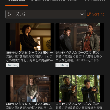
シーズン2
Sorting
GRIMM／グリム シーズン2 第01話／吹替
GRIMM／グリム シーズン2 第02話／吹替
吹替／第1話 新たなる刺客／キムラ
吹替／第2話 くちづけ／魔物と戦う
との対決のあと、母親との再会に動
ニックと母親。モンローとロザリー
揺するニック。連続殺人事件から、
はジュリエットを救おうと焦る。ジ
Dubbing
Dubbing
ニックを狙う国外の陰謀があばか
ュリエットの病の秘密が明かされ、
れ、ニックの過去の秘密が明かされ
最後の対決へ。警察では、ニックが
る。
FBIに責められ、ハンクは何かおかし
いと気づく。一方、レナード警部は
さらにその正体を明かしていく。
GRIMM／グリム シーズン2 第03話／吹替
GRIMM／グリム シーズン2 第04話／吹替
吹替／第3話 群れの掟／信じられな
吹替／第4話 感染／事故現場を捜査