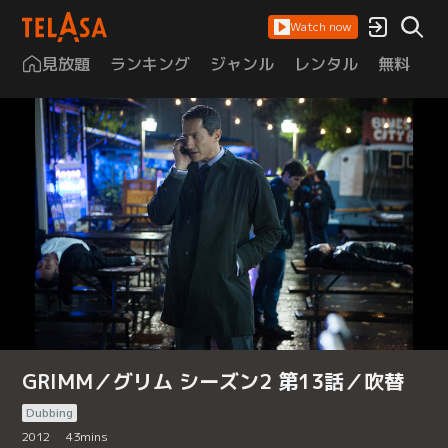
Watch now
見放題
ランキング
ジャンル
レンタル
無料
は
GRIMM／グリム シーズン2 第13話／吹替
Dubbing
2012
43
mins