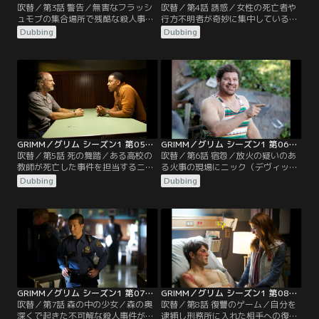
吹替／第3話 警告／無害なフラッシ
吹替／第4話 誘惑／女性の死亡者や
ュモブの集合場所で残酷な殺人事件
行方不明者が奇妙に集中しているパ
が起こり、ニック（デヴィッド・ジ
ターンを発見したニック（デヴィッ
Dubbing
Dubbing
ュントーリ）とハンク（ラッセル・
ド・ジュントーリ）は、ある種の催
ホーンズビー）が現場に呼ばれる。
眠術を操る容疑者をかぎ出すべく、
事件の捜査を進めるうちに、自分の
モンロー（サイラス・ウェイア・ミ
家族のユニークな歴史をさらに知る
ッチェル）を秘密調査に差し向け
ことになるニック。そして、相棒の
る。一方、グリム一族によって殺さ
ハンクと共に任された警護の相手
れた友の復讐に燃える、よそ者がポ
が、ごく最近出会った魔物であるこ
ートランドに現れるが…。
とを発見する。
GRIMM／グリム シーズン1 第05話／吹替
GRIMM／グリム シーズン1 第06話／吹替
吹替／第5話 死の舞踏／ある高校の
吹替／第6話 宿怨／放火の疑いのあ
教師が死亡した事件を担当するニッ
る火事の現場にニック（デヴィッ
ク（デヴィッド・ジュントーリ）と
ド・ジュントーリ）が呼ばれたこと
Dubbing
Dubbing
ハンク（ラッセル・ホーンズビー）
により、長年にわたるグリム一族と
の捜査線上に、停学になった生徒の
モンロー（サイラス・ウェイア・ミ
ロディーが容疑者として浮かんでく
ッチェル）の一族との確執が明らか
る。だが、ロディーが見た目どおり
に。複雑な関係のあった昔の仲間た
だけではないことに気づいたニック
ちと直面することになったモンロー
は、モンロー（サイラス・ウェイ
が、自分の中の凶暴な部分と格闘す
ア・ミッチェル）の助けを借り…。
る中、ニックは事態を鎮火するべく
努める。
GRIMM／グリム シーズン1 第07話／吹替
GRIMM／グリム シーズン1 第08話／吹替
吹替／第7話 森の中の少女／森の奥
吹替／第8話 復讐のゲーム／自分を
深くで起きた不可解な殺人事件がき
逮捕し刑務所に入れた相手への復讐