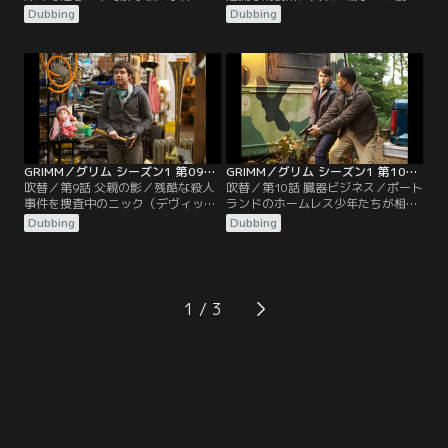
っかけとなり、ニック（デヴィッ
に燃え、脱獄囚がポートランドに舞
Dubbing
Dubbing
ド・ジュントーリ）とハンク（ラッ
い戻ってきた。その男が並外れた体
セル・ホーンズビー）は、長い間捜
力を持ち、痛みに強いことから、ニ
査が打ち切られたままになっていた
ック（デヴィッド・ジュントーリ）
行方不明事件の再捜査に乗り出す。
の注意が引きつけられる。脱獄囚に
誘拐され行方不明になった被害者
よる事件が拡大し、ニックとジュリ
が、野生化した魔物かもしれないと
エット（ビッツィー・トゥロック）
推測するニック。
までもが危険にさらされる。
GRIMM／グリム シーズン1 第09話／吹替
GRIMM／グリム シーズン1 第10話／吹替
吹替／第9話 父親の影／残酷な殺人
吹替／第10話 臓器ビジネス／ポート
事件を捜査中のニック（デヴィッ
ランドのホームレス少年たちが相次
ド・ジュントーリ）は、あるアパー
いで姿を消していく事件の背後に
Dubbing
Dubbing
トの見た目は穏やかそうな住人の中
は、さまざまな霊薬を作るために人
に、暗い子供時代が生んだ魔物が潜
間の臓器を魔物たちに供給するブラ
んでいることを知る。一方、魔物社
ックマーケットがあることを発見す
会とグリム一族のどちらを優先させ
るニック（デヴィッド・ジュントー
るのか、不信感を抱き始めた仲間か
リ）。捜査が進む中、ニックとジュ
1
ら、モンロー（サイラス・ウェイ
リエット（ビッツィー・トゥロッ
ア・ミッチェル）は警告を受け取
ク）は…。
る。