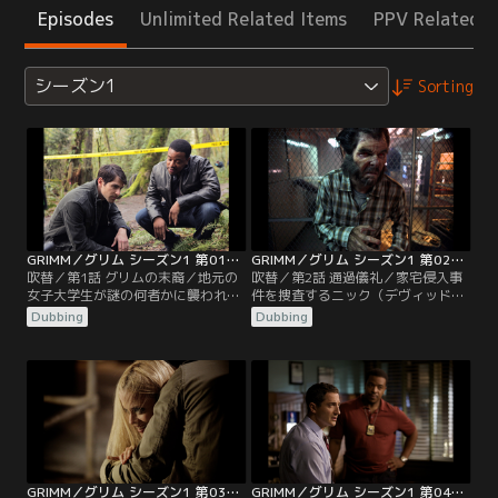
Episodes
Unlimited Related Items
PPV Related I
シーズン1
Sorting
GRIMM／グリム シーズン1 第01話／吹替
GRIMM／グリム シーズン1 第02話／吹替
吹替／第1話 グリムの末裔／地元の
吹替／第2話 通過儀礼／家宅侵入事
女子大学生が謎の何者かに襲われる
件を捜査するニック（デヴィッド・
惨殺事件が起こった後、オレゴン州
ジュントーリ）とハンク（ラッセ
Dubbing
Dubbing
ポートランドの殺人課刑事ニック・
ル・ホーンズビー）。被害に遭った
ブルクハルト（デヴィッド・ジュン
のは、文化的背景により不確かな善
トーリ）は、自分が“グリム”と呼ば
悪の観念を持つ、奇妙な一家だっ
れる魔物を狩る一族の末裔であるこ
た。一方、ニックはモンロー（サイ
とを知る。グリム一族のミッション
ラス・ウェイア・ミッチェル）にお
は、人類と世界に存在する魔物たち
ばのマリー（ケイト・バートン）の
との均衡を守ること。
警護を頼む。
GRIMM／グリム シーズン1 第03話／吹替
GRIMM／グリム シーズン1 第04話／吹替