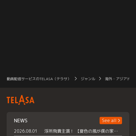
動画配信サービスのTELASA（テラサ）
ジャンル
海外・アジアドラ
NEWS
See all
2026.08.01
浮所飛貴主演！ 【夏色の風が僕の家にやってきた】 本日よりテラサで独占配信スタート！