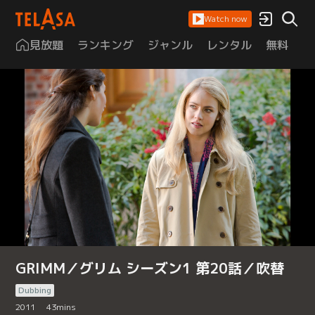
Watch now
見放題
ランキング
ジャンル
レンタル
無料
は
GRIMM／グリム シーズン1 第20話／吹替
Dubbing
2011
43
mins