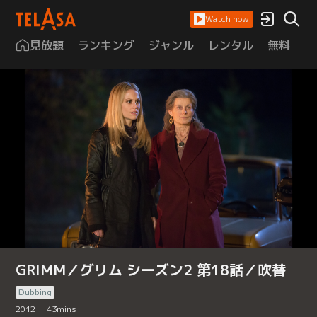
Watch now
見放題
ランキング
ジャンル
レンタル
無料
は
GRIMM／グリム シーズン2 第18話／吹替
Dubbing
2012
43
mins