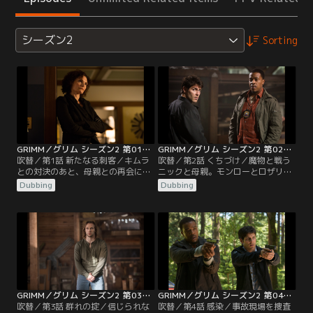
シーズン2
Sorting
GRIMM／グリム シーズン2 第01話／吹替
GRIMM／グリム シーズン2 第02話／吹替
吹替／第1話 新たなる刺客／キムラ
吹替／第2話 くちづけ／魔物と戦う
との対決のあと、母親との再会に動
ニックと母親。モンローとロザリー
揺するニック。連続殺人事件から、
はジュリエットを救おうと焦る。ジ
Dubbing
Dubbing
ニックを狙う国外の陰謀があばか
ュリエットの病の秘密が明かされ、
れ、ニックの過去の秘密が明かされ
最後の対決へ。警察では、ニックが
る。
FBIに責められ、ハンクは何かおかし
いと気づく。一方、レナード警部は
さらにその正体を明かしていく。
GRIMM／グリム シーズン2 第03話／吹替
GRIMM／グリム シーズン2 第04話／吹替
吹替／第3話 群れの掟／信じられな
吹替／第4話 感染／事故現場を捜査