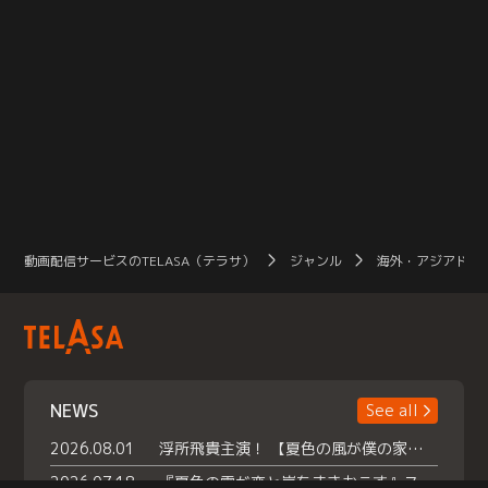
動画配信サービスのTELASA（テラサ）
ジャンル
海外・アジアドラ
NEWS
See all
2026.08.01
浮所飛貴主演！ 【夏色の風が僕の家にやってきた】 本日よりテラサで独占配信スタート！
2026.07.18
『夏色の雲が恋と嵐をまきおこす』スペシャルメイキング 【Part1】2026年７月18日（土）23時30分～配信スタート！話題のシーンの裏側を大公開！豪華キャスト大集合！ 『武宮家 真夏の家族会議』開催！