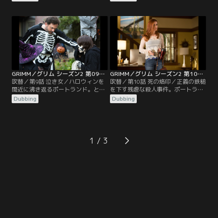
亡中の精神的に不安定な父親。調べ
ハンク。課外活動がいかに苛烈か、
てみると、問題なのは父親ではない
生徒に成功するチャンスを与えるた
ようだ。ロザリーに代わって店番を
めにコーチや親がどこまで極端な手
するモンローだが、これが思ったよ
段に訴えるか、思い知らされること
り大変だったりする。レナード警部
になる。レナード警部が恋心に悩ま
はジュリエットに関心を寄せている
されている間に、かつての仲間がヨ
自分に気づく。
ーロッパに住む警部の家族のもとへ
行っているようだ。
GRIMM／グリム シーズン2 第09話／吹替
GRIMM／グリム シーズン2 第10話／吹替
吹替／第9話 泣き女／ハロウィンを
吹替／第10話 死の烙印／正義の鉄槌
間近に沸き返るポートランド。とこ
を下す残虐な殺人事件。ポートラン
ろが、恐ろしい幼児誘拐事件が連続
ドの魔物社会に戦慄が走る。ニック
Dubbing
Dubbing
して、お祭り気分は失せる。手がか
（デヴィッド・ジュントーリ）が調
りを残さない誘拐犯を追うニックと
べてみると、際立って残酷なグリム
ハンクは、アルバカーキから訪れた
の家系の手法と同じパターンだ。街
謎の女性刑事の協力を得る。ジュリ
にもう1人グリムがいるのか、サデ
エットもスペイン語の通訳として捜
ィスティックな模倣犯なのか？一
1
査に参加する。事件を調べると、誘
方、ニックとの相変わらぬ状態に悩
拐のパターンが有名な怪談“泣き
むジュリエット（ビッツィー・トゥ
女”に…。
ロック）を…。