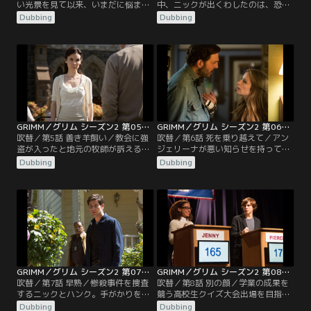
い光景を見て以来、いまだに悩まさ
中、ニックが出くわしたのは、恐ろ
れるハンク。そこへ、旧友が訪ねて
しい謎の伝染病。魔物たちの間に急
Dubbing
Dubbing
くる。娘が行方不明になったという
速に広がりつつあるのだ。モンロー
のだ。失踪の背景にあるおぞましい
とロザリーはロマンチックなひと時
動機を探るニック。グリムとしての
を過ごそうと出かけるが、感染した
手腕が役に立つ。
魔物に遭遇してしまう。一方、レナ
ード警部は、危険な外国からの刺客
がポートランドへやって来たという
情報を得る。
GRIMM／グリム シーズン2 第05話／吹替
GRIMM／グリム シーズン2 第06話／吹替
吹替／第5話 善き羊飼い／教会に強
吹替／第6話 死を乗り越えて／アン
盗が入ったと地元の牧師が訴える。
ジェリーナが悪い知らせを持って町
ニックが調べてみると、なんと魔物
に戻ってくる。グリムに協力した代
Dubbing
Dubbing
の教会。モンローの協力を得て、信
償は高いものだと気づくモンロー。
者の間に怪しい動きはないか調べる
ニックはハンクに、モンローをかく
ことになる。一方、ニックとジュリ
まってほしいと頼む。ハンクはモン
エットは互いにどう接するべきか探
ローに魔物の世界について教えても
り続ける。ニックを狙う危険な敵が
らう。一方、レナード警部の昔の知
身を潜めているというのに…。
人がヨーロッパから訪ねてくるが、
仕事なのか行楽なのかわからない。
GRIMM／グリム シーズン2 第07話／吹替
GRIMM／グリム シーズン2 第08話／吹替
吹替／第7話 早熟／惨殺事件を捜査
吹替／第8話 別の顔／学業の成果を
するニックとハンク。手がかりを追
競う高校生クイズ大会出場を目指す
って辿り着いたのは、娘を連れて逃
高校生の殺人現場に出向くニックと
Dubbing
Dubbing