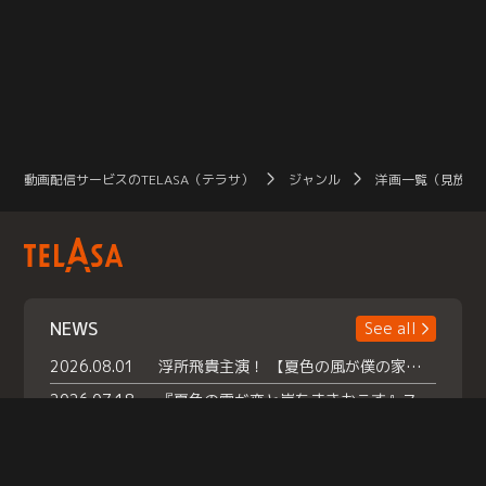
動画配信サービスのTELASA（テラサ）
ジャンル
洋画一覧（見放題
NEWS
See all
2026.08.01
浮所飛貴主演！ 【夏色の風が僕の家にやってきた】 本日よりテラサで独占配信スタート！
2026.07.18
『夏色の雲が恋と嵐をまきおこす』スペシャルメイキング 【Part1】2026年７月18日（土）23時30分～配信スタート！話題のシーンの裏側を大公開！豪華キャスト大集合！ 『武宮家 真夏の家族会議』開催！
2026.07.15
救命医・遥（今田）の《心揺さぶる過去》や、 麻酔科医・権野（船越英一郎）の《謎多きプライベート》など… 《知られざるエピソード》を独占配信！