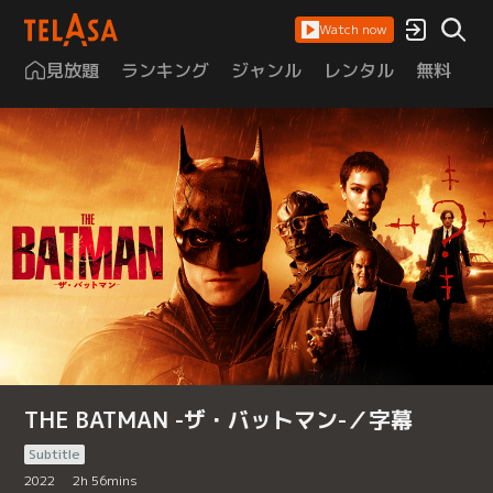
Watch now
見放題
ランキング
ジャンル
レンタル
無料
は
THE BATMAN -ザ・バットマン-／字幕
Subtitle
2022
2
h
56
mins