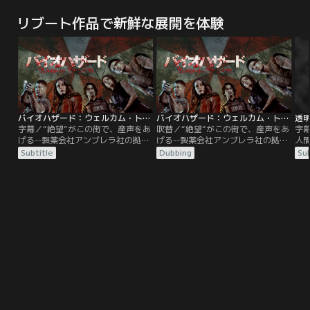
に育った親友マイロのためにも治療
に育った親友マイロのためにも治療
の
法を見つけ出そうと、コウモリの血
法を見つけ出そうと、コウモリの血
ン
リブート作品で新鮮な展開を体験
清を投与するという危険な方法を試
清を投与するという危険な方法を試
ン
すことに--。彼の身体は驚くべき変
すことに--。彼の身体は驚くべき変
た
化を遂げ、超人的な筋力、スピー
化を遂げ、超人的な筋力、スピー
を
ド、飛行力に加え、周囲の状況を感
ド、飛行力に加え、周囲の状況を感
日
知するレーダー能力まで手にする
知するレーダー能力まで手にする
ャー
が、その代償として…。
が、その代償として…。
機
バイオハザード：ウェルカム・トゥ・ラクーンシティ／字幕
バイオハザード：ウェルカム・トゥ・ラクーンシティ／吹替
透明
字幕／“絶望”がこの街で、産声をあ
吹替／“絶望”がこの街で、産声をあ
字
げる--製薬会社アンブレラ社の拠点
げる--製薬会社アンブレラ社の拠点
人
があるラクーンシティ。この街の養
があるラクーンシティ。この街の養
富
Subtitle
Dubbing
Sub
護施設で育った主人公クレア・レッ
護施設で育った主人公クレア・レッ
縛
ドフィールドは、アンブレラ社があ
ドフィールドは、アンブレラ社があ
な
る事故を起こしたことで、街に異変
る事故を起こしたことで、街に異変
的
が起きていると警告する不可解なメ
が起きていると警告する不可解なメ
の
ッセージを受け取り、ラクーンシテ
ッセージを受け取り、ラクーンシテ
を
ィへと戻ってきた。R.P.D.（ラクー
ィへと戻ってきた。R.P.D.（ラクー
し
ン市警）の兄クリス・レッドフィー
ン市警）の兄クリス・レッドフィー
た
ルドは…。
ルドは…。
事