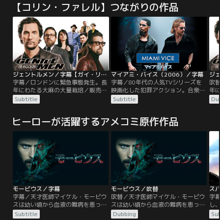
【コリン・ファレル】つながりの作品
ジェントルメン／字幕【ガイ・リッチー監督／マシュー・マコノヒー主演】
マイアミ・バイス（2006）／字幕
字幕／ロンドンに緊急事態発生。長
字幕／80年代の人気TVシリーズを
吹
年にわたる大麻の大量栽培／販売で
映画化した犯罪アクション。合衆国
年
財を成したアメリカ人ミッキー（マ
司法機関の極秘捜査情報が麻薬密輸
財
Subtitle
Subtitle
Du
シュー・マコノヒー）が、ビジネス
組織に漏洩した。マイアミ警察特捜
シ
を売却し、引退するというウワサに
課の刑事ソニーとリカルドは、その
を
ヒーローが活躍するアメコミ原作作品
暗黒街に激震が走った。その利権総
漏洩ルートを突き止めるため、麻薬
暗
額なんと500億円。目の色変えた強
ディーラーになりすまして組織に潜
額な
欲なユダヤ人大富豪、ゴシップ紙の
入する…。TVシリーズよりハードな
欲
編集長、ゲスな私立探偵、チャイニ
バイオレンス作品となっている。
編
ーズ＆ロシアン・マフィア、さらに
ー
は…。
は
モービウス／字幕
モービウス／吹替
字幕／天才医師マイケル・モービウ
吹替／天才医師マイケル・モービウ
字
スは幼い頃から血液の難病を患って
スは幼い頃から血液の難病を患って
し
いた。同じ病に苦しみ、兄弟のよう
いた。同じ病に苦しみ、兄弟のよう
＝
Subtitle
Dubbing
Sub