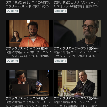
吹替／第3話 16オンス／目の前で、
吹替／第4話 エリザベス・キーン／
カタリーナがレッドに撃たれるのを
リズはレッドの配下を引き抜いて自
見たリズ。その後、自分の留守番電
分の仲間にしようとするが、なかな
Dubbing
Dubbing
話に、レッドと死ぬ前のカタリーナ
かうまくいかない。しかしスキップ
の会話が入っていることに気づく。
という男がレッドを裏切り、リズの
その会話を聞いて、リズはレッドを
仲間となる。スキップの力を借り、
殺すことを決意する。一方レッド
リズはレッドから大金を奪うことに
は、ドムの葬式をすると言ってリズ
成功する。裏社会に足を踏み入れた
を呼び出す。復讐の鬼と化したリズ
リズは、チームからも追われる身と
は、これをチャンスと捉えてレッド
なる。そしてレッドが“東の友人”と
に会いに行くが…。
呼ぶ謎の人物も…。
ブラックリスト シーズン8 第05話／吹替
ブラックリスト シーズン8 第06話／吹替
吹替／第5話 フライボーグ・コンフ
吹替／第6話 ウェルストーン・エー
ィデンス／ある日の深夜、何者か
ジェンシー／グレンが亡くなり、レ
が、レッドの荷物を管理していた銀
ッドは彼の最後の願いを叶えるため
Dubbing
Dubbing
行の支店長カールを襲う。チーム
に奔走する。一方、リズの行方を追
は、犯罪者の口座をターゲットとし
うため、レッドとチームは協力す
ている集団“フライボーグ・コンフ
る。手掛かりを得るため、アラムが
ィデンス”を追うことになる。そん
犯罪者専用の通訳派遣会社に、通訳
な中、過去にチームが牢屋へ入れ
として潜入する。パクの友人が放火
た、とある男がすご腕の弁護士を雇
によって命を落とし、パクは犯人の
った。彼の要求は情報提供者として
男を半殺しにしてしまう。困った彼
リズを出廷させろという…。
女は男の始末をレッドに…。
ブラックリスト シーズン8 第07話／吹替
ブラックリスト シーズン8 第08話／吹替
吹替／第7話 ケミカル・メアリー／
吹替／第8話 オグデン・グリーリー
レッドは次のブラックリストの人物
／アメリカの国防に関して、重要な