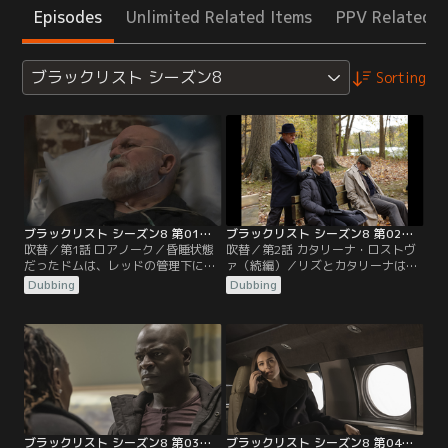
Episodes
Unlimited Related Items
PPV Related I
ブラックリスト シーズン8
Sorting
ブラックリスト シーズン8 第01話／吹替
ブラックリスト シーズン8 第02話／吹替
吹替／第1話 ロアノーク／昏睡状態
吹替／第2話 カタリーナ・ロストヴ
だったドムは、レッドの管理下にあ
ァ（続編）／リズとカタリーナはド
る倉庫の中で治療を受け続け、目を
ムを拉致し、真実を教えるように迫
Dubbing
Dubbing
覚ます。レッドは“ロアノーク”を捜
る。なかなか口を割らなかったドム
すようチームに指示をする。“ロア
だが、カタリーナの罠にかかり、真
ノーク”は、鮮やかな手口で人を消
実を話してしまう。真実を知ったカ
す仕事を請け負う伝説的な犯罪者だ
タリーナは、隠れ家から逃走。タウ
った。一方リズは、チームと共に動
ンゼントの配下に連絡し、情報と引
きながらも、カタリーナ・ロストヴ
き換えにレッドから守ってもらおう
ァとひそかに連絡を取り続けてい
とする。しかし、カタリーナが取引
た。
場所の公園へ行くと…。
ブラックリスト シーズン8 第03話／吹替
ブラックリスト シーズン8 第04話／吹替