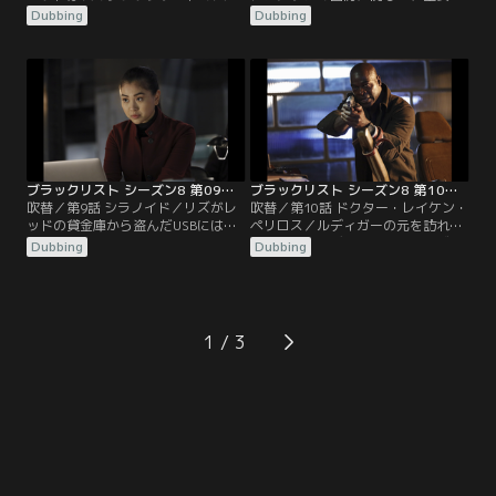
として、化学兵器のブローカー“ケ
情報を持っている男が失踪する。彼
Dubbing
Dubbing
ミカル・メアリー”ことメアリー・
が闇市場で情報を売るのを阻止する
ブレマーの名を挙げる。それは、リ
ため、レッドとチームが動く。そん
ズがメアリーを捜しているためであ
な頃、クーパーに政界進出の話が持
った。そんな中、クーパーはラキー
ち上がる。引退する上院議員の後任
ティンという名のハッカーの情報を
指名を受けてほしいという打診があ
得ようと、下院情報委員会の委員長
ったのだ。レッドは公園で、野鳥を
に会いに行く。
愛する女性アンと知り合う。すっか
り意気投合するが…。
ブラックリスト シーズン8 第09話／吹替
ブラックリスト シーズン8 第10話／吹替
吹替／第9話 シラノイド／リズがレ
吹替／第10話 ドクター・レイケン・
ッドの貸金庫から盗んだUSBにはラ
ペリロス／ルディガーの元を訪れて
キーティンというハッカーが集めた
いたレッドとデンベは、タウンゼン
Dubbing
Dubbing
情報が入っていた。これらの情報を
トの手下たちに急襲される。そして
知ることができる人物の誰かがアメ
デンベが拉致されてしまった。サコ
リカの裏切り者だと考えたクーパー
ースキー・アーカイブに関する情報
はチームに調べさせる。一方レッド
を聞き出すため、タウンゼントはド
は何とかリズと接触しようとする
クター・ペリロスを使ってデンベを
1
が、なかなかうまくいかない。そん
拷問する。デンベの行方を必死に捜
な頃、リズから真実を聞いたという
すレッド。彼はデンベを助けるた
タウンゼントが…。
め…。