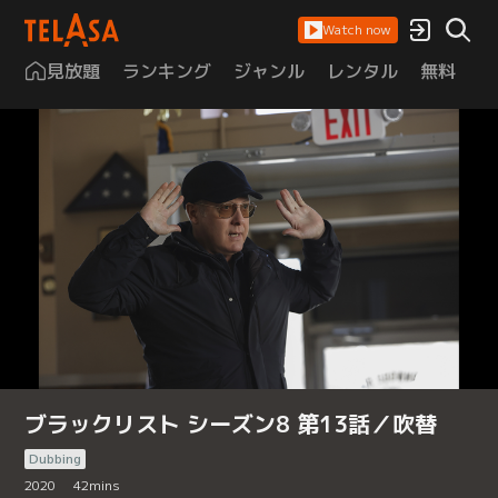
Watch now
見放題
ランキング
ジャンル
レンタル
無料
は
ブラックリスト シーズン8 第13話／吹替
Dubbing
2020
42
mins