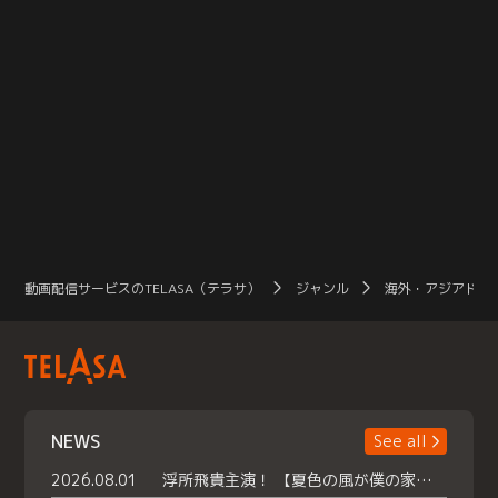
動画配信サービスのTELASA（テラサ）
ジャンル
海外・アジアドラ
NEWS
See all
2026.08.01
浮所飛貴主演！ 【夏色の風が僕の家にやってきた】 本日よりテラサで独占配信スタート！